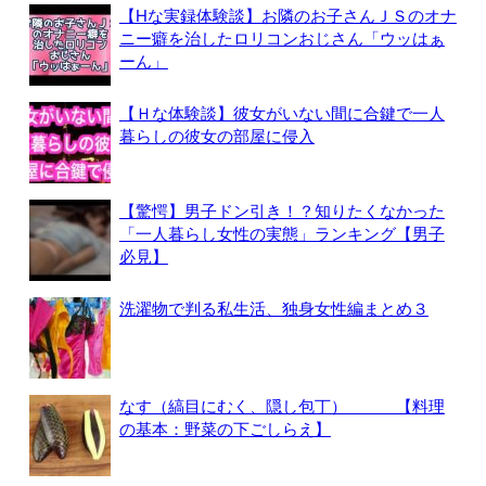
【Hな実録体験談】お隣のお子さんＪＳのオナ
ニー癖を治したロリコンおじさん「ウッはぁ
ーん」
【Ｈな体験談】彼女がいない間に合鍵で一人
暮らしの彼女の部屋に侵入
【驚愕】男子ドン引き！？知りたくなかった
「一人暮らし女性の実態」ランキング【男子
必見】
洗濯物で判る私生活、独身女性編まとめ３
なす（縞目にむく、隠し包丁） 【料理
の基本：野菜の下ごしらえ】