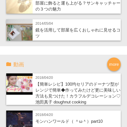
部屋に飾ると運も上がる？サンキャッチャー
の３つの魅力
2014/05/04
鏡を活用して部屋を広くおしゃれに見せるコ
ツ
動画
more
2018/04/20
【簡単レシピ】100均セリアのドーナツ型が
レンジで簡単◆作ってみたけど更に美味しい
方法も見つけた！カラフルデコレーション♡
池田真子 doughnut cooking
2018/04/20
モンハンワールド（ ＾ω＾）part10