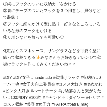
①網にフックのついた収納カゴをかける
②裏にテープのついたフックを３つ用意し、貝殻など
で装飾！
③フックに網をかけて壁に貼り、好きなところにいろ
いろな形のフックをかける
④リボンなどを飾っても可愛い♡
.
化粧品やスマホケース、サングラスなどを可愛く壁に
飾って収納できる
みなさんもお好きなアレンジで壁
掛けラックを作ってみてくださいね＾＾
.
#DIY #DIY女子 #handmade #壁掛けラック #収納術 #ミ
ーハー魂 #女子力向上委員会 #コスメ大好き #ゆめかわ
#ピンク大好き #ハートチーク #お洒落さんと繋がりた
い #100均DIY #100均 #キャンドゥ #ダイソー #セリア #
コスメ収納 #美容 #女子力 #PATRA #patra_mag