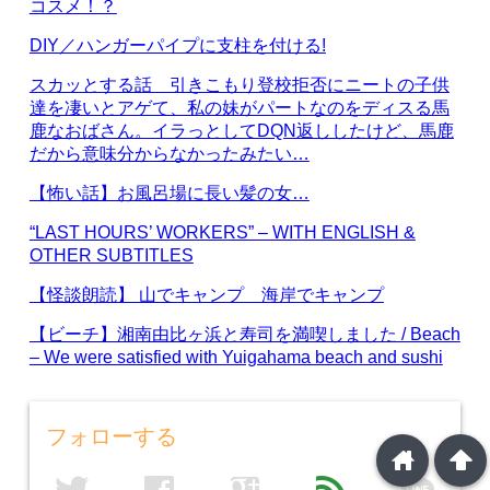
コスメ！？
DIY／ハンガーパイプに支柱を付ける!
スカッとする話 引きこもり登校拒否にニートの子供
達を凄いとアゲて、私の妹がパートなのをディスる馬
鹿なおばさん。イラっとしてDQN返ししたけど、馬鹿
だから意味分からなかったみたい…
【怖い話】お風呂場に長い髪の女…
“LAST HOURS’ WORKERS” – WITH ENGLISH &
OTHER SUBTITLES
【怪談朗読】 山でキャンプ 海岸でキャンプ
【ビーチ】湘南由比ヶ浜と寿司を満喫しました / Beach
– We were satisfied with Yuigahama beach and sushi
フォローする
home
arrowup