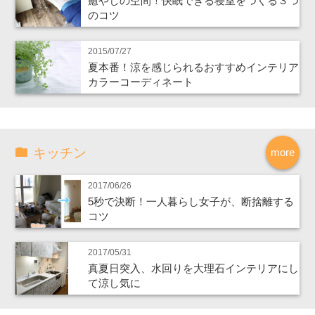
癒やしの空間！快眠できる寝室をつくる３つ
のコツ
2015/07/27
夏本番！涼を感じられるおすすめインテリア
カラーコーディネート
キッチン
more
2017/06/26
5秒で決断！一人暮らし女子が、断捨離する
コツ
2017/05/31
真夏日突入、水回りを大理石インテリアにし
て涼し気に