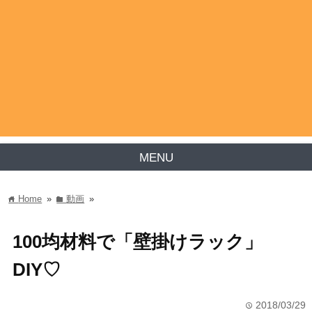
MENU
Home
»
動画
»
home
folder
100均材料で「壁掛けラック」
DIY♡
2018/03/29
time