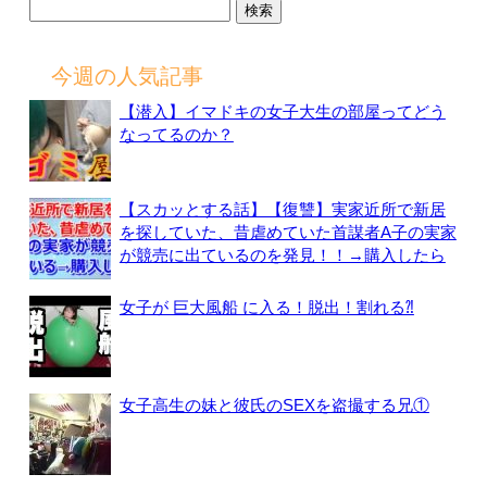
検
索:
今週の人気記事
【潜入】イマドキの女子大生の部屋ってどう
なってるのか？
【スカッとする話】【復讐】実家近所で新居
を探していた、昔虐めていた首謀者A子の実家
が競売に出ているのを発見！！→購入したら
女子が 巨大風船 に入る！脱出！割れる⁈
女子高生の妹と彼氏のSEXを盗撮する兄①