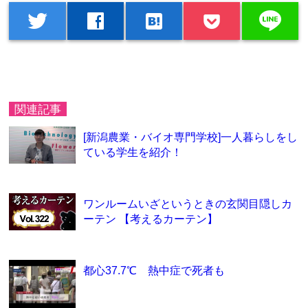
line
twitter
facebook
hatenabookmark
関連記事
[新潟農業・バイオ専門学校]一人暮らしをし
ている学生を紹介！
ワンルームいざというときの玄関目隠しカ
ーテン 【考えるカーテン】
都心37.7℃ 熱中症で死者も