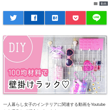
folder
動画
line
twitter
facebook
hatenabookmark
一人暮らし女子のインテリアに関連する動画をYoutube