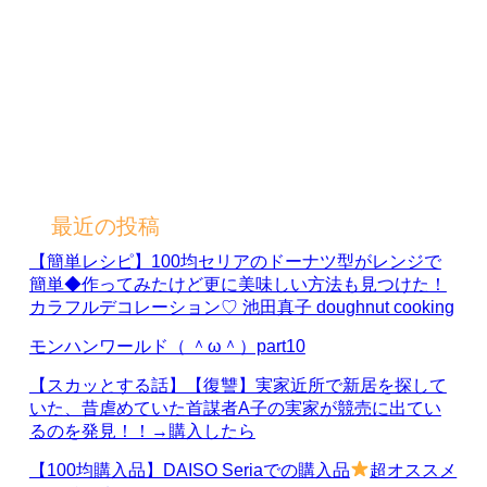
最近の投稿
【簡単レシピ】100均セリアのドーナツ型がレンジで
簡単◆作ってみたけど更に美味しい方法も見つけた！
カラフルデコレーション♡ 池田真子 doughnut cooking
モンハンワールド（ ＾ω＾）part10
【スカッとする話】【復讐】実家近所で新居を探して
いた、昔虐めていた首謀者A子の実家が競売に出てい
るのを発見！！→購入したら
【100均購入品】DAISO Seriaでの購入品
超オススメ