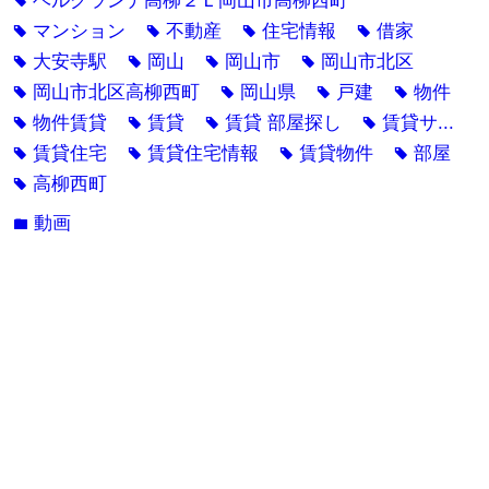
ベルグランデ高柳２Ｌ岡山市高柳西町
tag
マンション
不動産
住宅情報
借家
tag
tag
tag
tag
大安寺駅
岡山
岡山市
岡山市北区
tag
tag
tag
tag
岡山市北区高柳西町
岡山県
戸建
物件
tag
tag
tag
tag
物件賃貸
賃貸
賃貸 部屋探し
賃貸サ...
tag
tag
tag
tag
賃貸住宅
賃貸住宅情報
賃貸物件
部屋
tag
tag
tag
tag
高柳西町
tag
動画
folder