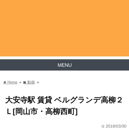
MENU
Home
»
動画
»
home
folder
大安寺駅 賃貸 ベルグランデ高柳２
Ｌ[岡山市・高柳西町]
2018/03/30
time