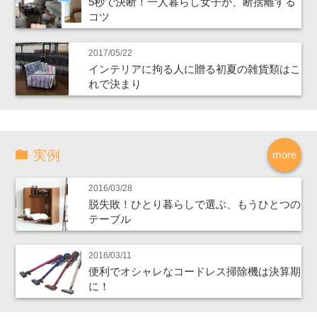
5秒で決断！一人暮らし女子が、断捨離する
コツ
2017/05/22
インテリアに拘る人に贈る初夏の雑貨類はこ
れで決まり
実例
more
2016/03/28
脱失敗！ひとり暮らしで選ぶ、もうひとつの
テーブル
2016/03/11
便利でオシャレなコードレス掃除機は決算期
に！