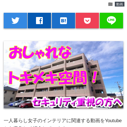
folder
動画
line
twitter
facebook
hatenabookmark
一人暮らし女子のインテリアに関連する動画をYoutube