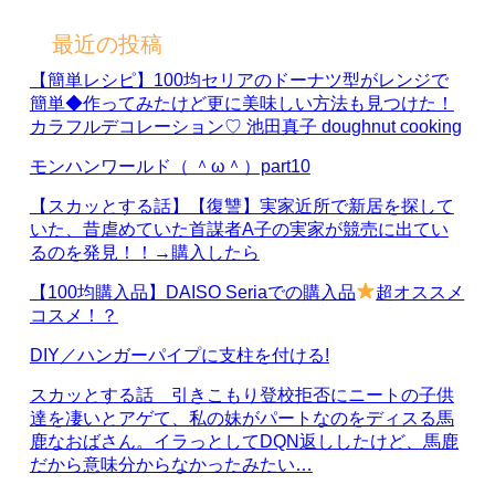
最近の投稿
【簡単レシピ】100均セリアのドーナツ型がレンジで
簡単◆作ってみたけど更に美味しい方法も見つけた！
カラフルデコレーション♡ 池田真子 doughnut cooking
モンハンワールド（ ＾ω＾）part10
【スカッとする話】【復讐】実家近所で新居を探して
いた、昔虐めていた首謀者A子の実家が競売に出てい
るのを発見！！→購入したら
【100均購入品】DAISO Seriaでの購入品
超オススメ
コスメ！？
DIY／ハンガーパイプに支柱を付ける!
スカッとする話 引きこもり登校拒否にニートの子供
達を凄いとアゲて、私の妹がパートなのをディスる馬
鹿なおばさん。イラっとしてDQN返ししたけど、馬鹿
だから意味分からなかったみたい…