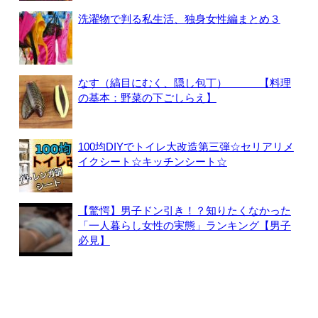
洗濯物で判る私生活、独身女性編まとめ３
なす（縞目にむく、隠し包丁） 【料理
の基本：野菜の下ごしらえ】
100均DIYでトイレ大改造第三弾☆セリアリメ
イクシート☆キッチンシート☆
【驚愕】男子ドン引き！？知りたくなかった
「一人暮らし女性の実態」ランキング【男子
必見】