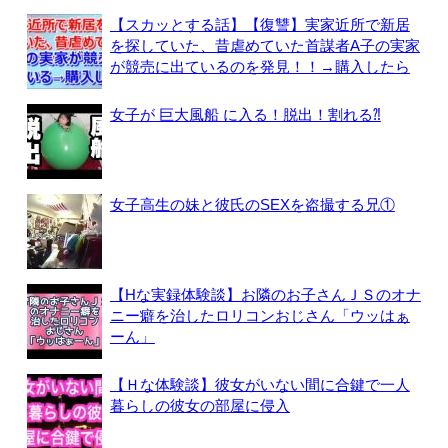
【スカッとする話】【復讐】実家近所で新居
を探していた、昔虐めていた首謀者A子の実家
が競売に出ているのを発見！！→購入したら
女子が 巨大風船 に入る！脱出！割れる⁈
女子高生の妹と彼氏のSEXを盗撮する兄①
【Hな実録体験談】お隣のお子さんＪＳのオナ
ニー癖を治したロリコンおじさん「ウッはぁ
ーん」
【Ｈな体験談】彼女がいない間に合鍵で一人
暮らしの彼女の部屋に侵入