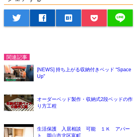
line
twitter
facebook
hatenabookmark
関連記事
[NEWS] 持ち上がる収納付きベッド “Space
Up”
オーダーベッド製作・収納式2段ベッドの作
り方工程
生活保護 入居相談 可能 １Ｋ アパー
ト 岡山市北区富町