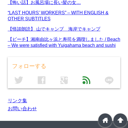
【怖い話】お風呂場に長い髪の女…
“LAST HOURS’ WORKERS” – WITH ENGLISH &
OTHER SUBTITLES
【怪談朗読】 山でキャンプ 海岸でキャンプ
【ビーチ】湘南由比ヶ浜と寿司を満喫しました / Beach
– We were satisfied with Yuigahama beach and sushi
フォローする
line
twitter
facebook
google
feed
リンク集
お問い合わせ
home
arrowup