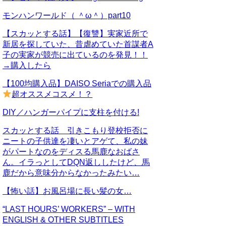
モンハンワールド（ ＾ω＾）part10
【スカッとする話】【復讐】実家近所で
新居を探していた、昔虐めていた首謀者A
子の実家が競売に出ているのを発見！！
→購入したら
【100均購入品】DAISO Seriaでの購入品
超オススメコスメ！？
DIY／ハンガーパイプに支柱を付ける!
スカッとする話 引きこもり登校拒否に
ニートの子供達を凄いとアゲて、私の妹
がパートなのをディスる馬鹿なおばさ
ん。イラっとしてDQN返ししたけど、馬
鹿だから意味分からなかったみたい…
【怖い話】お風呂場に長い髪の女…
“LAST HOURS’ WORKERS” – WITH
ENGLISH & OTHER SUBTITLES