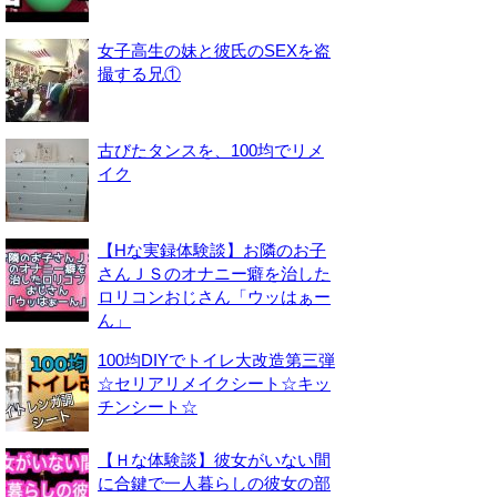
女子高生の妹と彼氏のSEXを盗
撮する兄①
古びたタンスを、100均でリメ
イク
【Hな実録体験談】お隣のお子
さんＪＳのオナニー癖を治した
ロリコンおじさん「ウッはぁー
ん」
100均DIYでトイレ大改造第三弾
☆セリアリメイクシート☆キッ
チンシート☆
【Ｈな体験談】彼女がいない間
に合鍵で一人暮らしの彼女の部