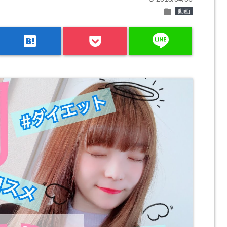
folder
動画
line
hatenabookmark