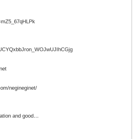
v=mZ5_67qHLPk
el/UCYQxbbJron_WOJwUJIhCGjg
net
om/negineginet/
tration and good…