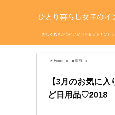
おしゃれ＆かわいいがコンセプト！ひとり
Home
»
動画
»
home
folder
【3月のお気に入
ど日用品♡2018