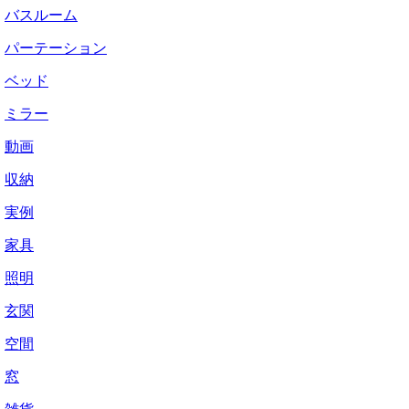
バスルーム
パーテーション
ベッド
ミラー
動画
収納
実例
家具
照明
玄関
空間
窓