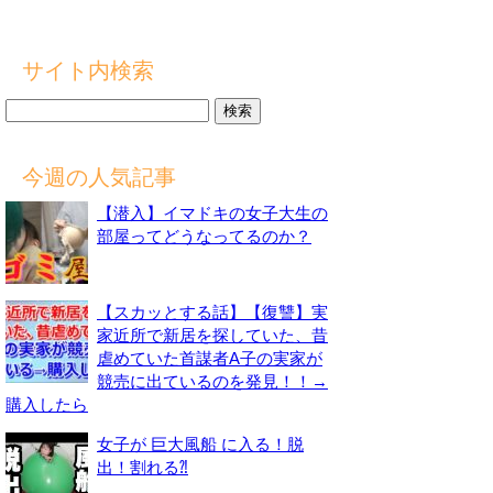
サイト内検索
検
索:
今週の人気記事
【潜入】イマドキの女子大生の
部屋ってどうなってるのか？
【スカッとする話】【復讐】実
家近所で新居を探していた、昔
虐めていた首謀者A子の実家が
競売に出ているのを発見！！→
購入したら
女子が 巨大風船 に入る！脱
出！割れる⁈