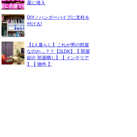
屋に侵入
DIY／ハンガーパイプに支柱を
付ける!
【1人暮らし】これが男の部屋
なのか…？？【2LDK】【 部屋
紹介 部屋晒し】【 インテリア
】【 物件 】