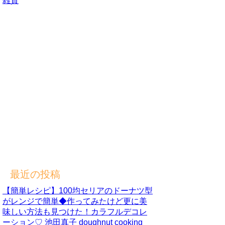
雑貨
最近の投稿
【簡単レシピ】100均セリアのドーナツ型
がレンジで簡単◆作ってみたけど更に美
味しい方法も見つけた！カラフルデコレ
ーション♡ 池田真子 doughnut cooking