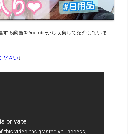
する動画をYoutubeから収集して紹介していま
ください
）