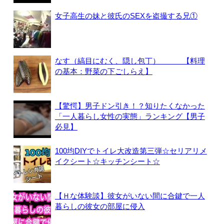
女子高生の妹と彼氏のSEXを盗撮する兄①
なす（縞目にむく、隠し包丁） 【料理
の基本：野菜の下ごしらえ】
【驚愕】男子ドン引き！？知りたくなかった
「一人暮らし女性の実態」ランキング【男子
必見】
100均DIYでトイレ大改造第三弾☆セリアリメ
イクシート☆キッチンシート☆
【Ｈな体験談】彼女がいない間に合鍵で一人
暮らしの彼女の部屋に侵入