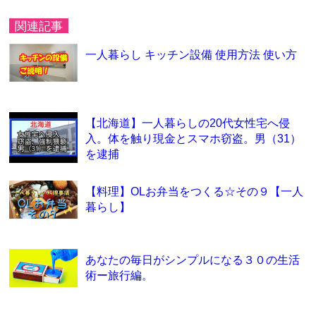
関連記事
一人暮らし キッチン設備 使用方法 使い方
【北海道】一人暮らしの20代女性宅へ侵
入。体を触り現金とスマホ窃盗。男（31）
を逮捕
【料理】OLお弁当をつくる☆その９【一人
暮らし】
あなたの毎日がシンプルになる３０の生活
術ー旅行編。