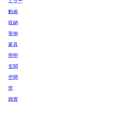
ミラー
動画
収納
実例
家具
照明
玄関
空間
窓
雑貨