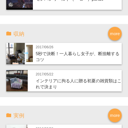
収納
more
2017/06/26
5秒で決断！一人暮らし女子が、断捨離する
コツ
2017/05/22
インテリアに拘る人に贈る初夏の雑貨類はこ
れで決まり
実例
more