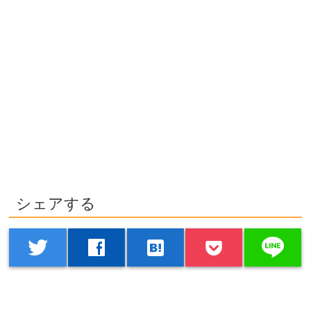
シェアする
line
twitter
facebook
hatenabookmark