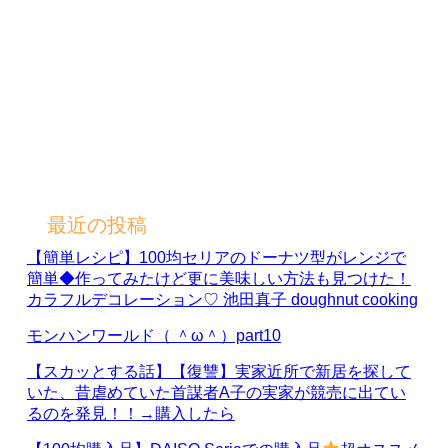
最近の投稿
【簡単レシピ】100均セリアのドーナツ型がレンジで
簡単◆作ってみたけど更に美味しい方法も見つけた！
カラフルデコレーション♡ 池田真子 doughnut cooking
モンハンワールド（ ＾ω＾）part10
【スカッとする話】【復讐】実家近所で新居を探して
いた、昔虐めていた首謀者A子の実家が競売に出てい
るのを発見！！→購入したら