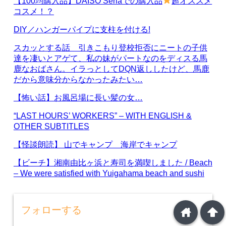
【100均購入品】DAISO Seriaでの購入品
超オススメ
コスメ！？
DIY／ハンガーパイプに支柱を付ける!
スカッとする話 引きこもり登校拒否にニートの子供
達を凄いとアゲて、私の妹がパートなのをディスる馬
鹿なおばさん。イラっとしてDQN返ししたけど、馬鹿
だから意味分からなかったみたい…
【怖い話】お風呂場に長い髪の女…
“LAST HOURS’ WORKERS” – WITH ENGLISH &
OTHER SUBTITLES
【怪談朗読】 山でキャンプ 海岸でキャンプ
【ビーチ】湘南由比ヶ浜と寿司を満喫しました / Beach
– We were satisfied with Yuigahama beach and sushi
フォローする
home
arrowup