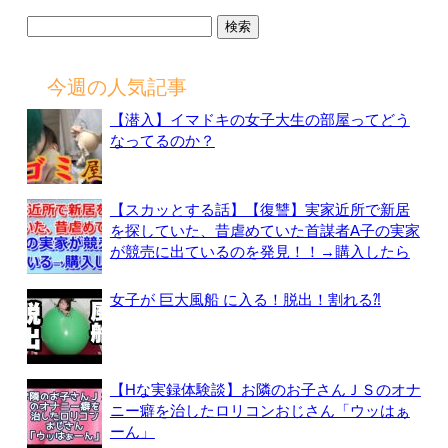
検
索:
今週の人気記事
【潜入】イマドキの女子大生の部屋ってどう
なってるのか？
【スカッとする話】【復讐】実家近所で新居
を探していた、昔虐めていた首謀者A子の実家
が競売に出ているのを発見！！→購入したら
女子が 巨大風船 に入る！脱出！割れる⁈
【Hな実録体験談】お隣のお子さんＪＳのオナ
ニー癖を治したロリコンおじさん「ウッはぁ
ーん」