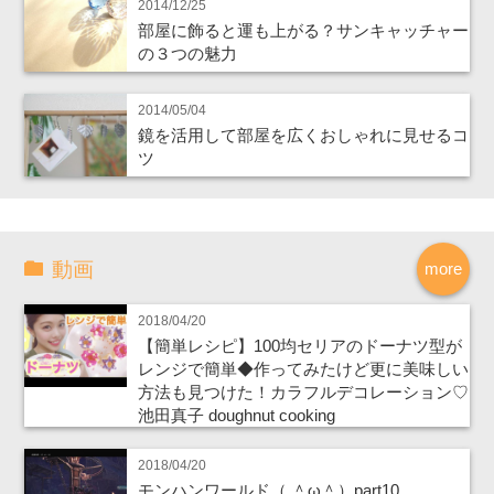
2014/12/25
部屋に飾ると運も上がる？サンキャッチャー
の３つの魅力
2014/05/04
鏡を活用して部屋を広くおしゃれに見せるコ
ツ
動画
more
2018/04/20
【簡単レシピ】100均セリアのドーナツ型が
レンジで簡単◆作ってみたけど更に美味しい
方法も見つけた！カラフルデコレーション♡
池田真子 doughnut cooking
2018/04/20
モンハンワールド（ ＾ω＾）part10