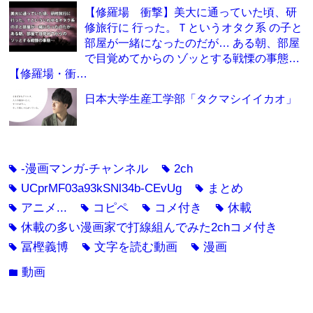
【修羅場 衝撃】美大に通っていた頃、研
修旅行に 行った。Ｔというオタク系 の子と
部屋が一緒になったのだが… ある朝、部屋
で目覚めてからの ゾッとする戦慄の事態…
【修羅場・衝…
日本大学生産工学部「タクマシイイカオ」
-漫画マンガ-チャンネル
2ch
tag
tag
UCprMF03a93kSNl34b-CEvUg
まとめ
tag
tag
アニメ...
コピペ
コメ付き
休載
tag
tag
tag
tag
休載の多い漫画家で打線組んでみた2chコメ付き
tag
冨樫義博
文字を読む動画
漫画
tag
tag
tag
動画
folder