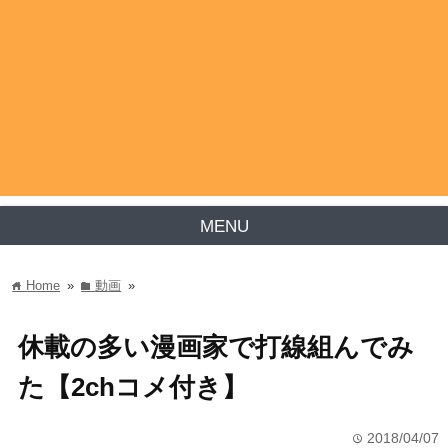
MENU
Home
»
動画
»
home
folder
休載の多い漫画家で打線組んでみ
た【2chコメ付き】
2018/04/07
time