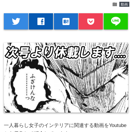
folder
動画
line
twitter
facebook
hatenabookmark
一人暮らし女子のインテリアに関連する動画をYoutube