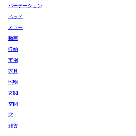
パーテーション
ベッド
ミラー
動画
収納
実例
家具
照明
玄関
空間
窓
雑貨