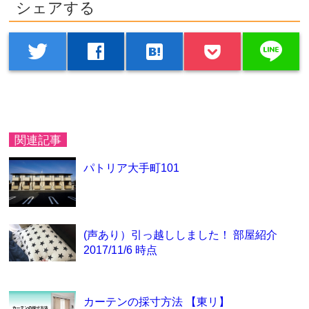
シェアする
line
twitter
facebook
hatenabookmark
関連記事
パトリア大手町101
(声あり）引っ越ししました！ 部屋紹介
2017/11/6 時点
カーテンの採寸方法 【東リ】