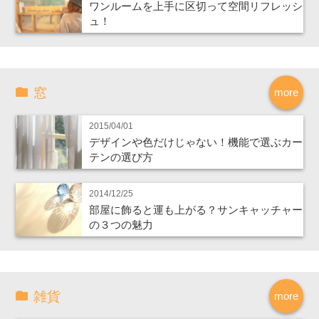
ワンルームを上手に区切って空間リフレッシ
ュ！
窓
more
2015/04/01
デザインや色だけじゃない！機能で選ぶカー
テンの選び方
2014/12/25
部屋に飾ると運も上がる？サンキャッチャー
の３つの魅力
雑貨
more