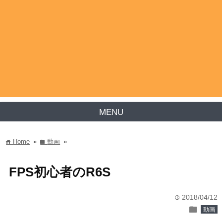
MENU
Home
»
動画
»
home
folder
FPS初心者のR6S
2018/04/12
time
folder
動画