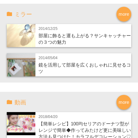
ミラー
more
2014/12/25
部屋に飾ると運も上がる？サンキャッチャー
の３つの魅力
2014/05/04
鏡を活用して部屋を広くおしゃれに見せるコ
ツ
動画
more
2018/04/20
【簡単レシピ】100均セリアのドーナツ型が
レンジで簡単◆作ってみたけど更に美味しい
方法も見つけた！カラフルデコレーション♡