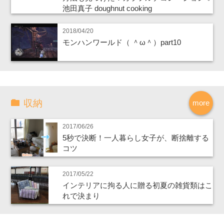
池田真子 doughnut cooking
2018/04/20
モンハンワールド（ ＾ω＾）part10
収納
more
2017/06/26
5秒で決断！一人暮らし女子が、断捨離する
コツ
2017/05/22
インテリアに拘る人に贈る初夏の雑貨類はこ
れで決まり