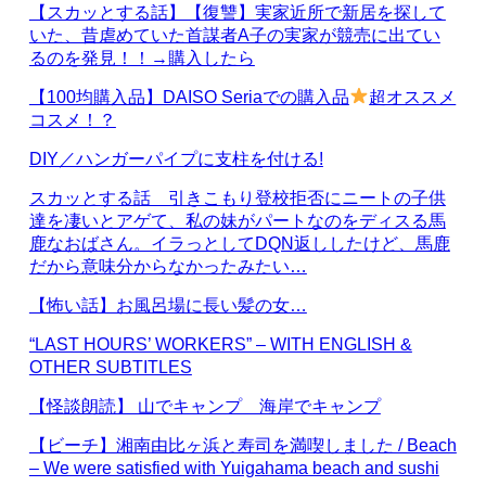
【スカッとする話】【復讐】実家近所で新居を探して
いた、昔虐めていた首謀者A子の実家が競売に出てい
るのを発見！！→購入したら
【100均購入品】DAISO Seriaでの購入品
超オススメ
コスメ！？
DIY／ハンガーパイプに支柱を付ける!
スカッとする話 引きこもり登校拒否にニートの子供
達を凄いとアゲて、私の妹がパートなのをディスる馬
鹿なおばさん。イラっとしてDQN返ししたけど、馬鹿
だから意味分からなかったみたい…
【怖い話】お風呂場に長い髪の女…
“LAST HOURS’ WORKERS” – WITH ENGLISH &
OTHER SUBTITLES
【怪談朗読】 山でキャンプ 海岸でキャンプ
【ビーチ】湘南由比ヶ浜と寿司を満喫しました / Beach
– We were satisfied with Yuigahama beach and sushi