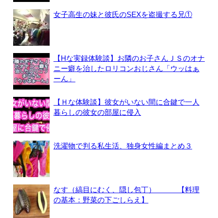
女子高生の妹と彼氏のSEXを盗撮する兄①
【Hな実録体験談】お隣のお子さんＪＳのオナ
ニー癖を治したロリコンおじさん「ウッはぁ
ーん」
【Ｈな体験談】彼女がいない間に合鍵で一人
暮らしの彼女の部屋に侵入
洗濯物で判る私生活、独身女性編まとめ３
なす（縞目にむく、隠し包丁） 【料理
の基本：野菜の下ごしらえ】