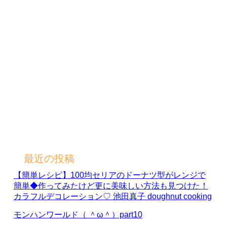
最近の投稿
【簡単レシピ】100均セリアのドーナツ型がレンジで
簡単◆作ってみたけど更に美味しい方法も見つけた！
カラフルデコレーション♡ 池田真子 doughnut cooking
モンハンワールド（ ＾ω＾）part10