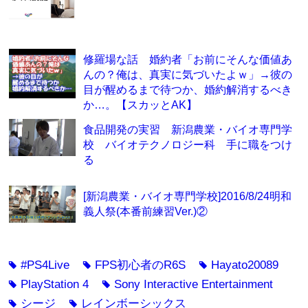
修羅場な話 婚約者「お前にそんな価値あ
んの？俺は、真実に気づいたよｗ」→彼の
目が醒めるまで待つか、婚約解消するべき
か…。【スカッとAK】
食品開発の実習 新潟農業・バイオ専門学
校 バイオテクノロジー科 手に職をつけ
る
[新潟農業・バイオ専門学校]2016/8/24明和
義人祭(本番前練習Ver.)②
#PS4Live
FPS初心者のR6S
Hayato20089
tag
tag
tag
PlayStation 4
Sony Interactive Entertainment
tag
tag
シージ
レインボーシックス
tag
tag