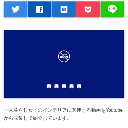
line
twitter
facebook
hatenabookmark
一人暮らし女子のインテリアに関連する動画をYoutube
から収集して紹介しています。