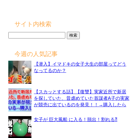
サイト内検索
検
索:
今週の人気記事
【潜入】イマドキの女子大生の部屋ってどう
なってるのか？
【スカッとする話】【復讐】実家近所で新居
を探していた、昔虐めていた首謀者A子の実家
が競売に出ているのを発見！！→購入したら
女子が 巨大風船 に入る！脱出！割れる⁈