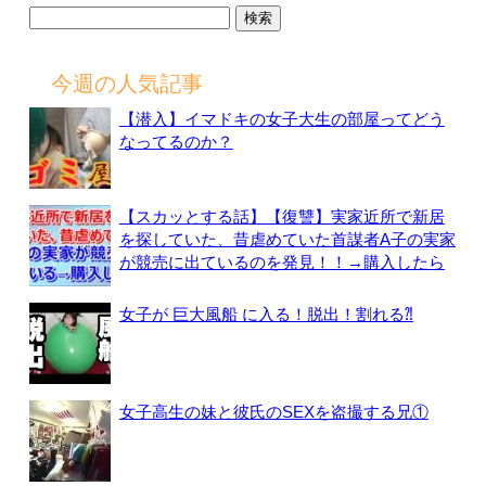
検
索:
今週の人気記事
【潜入】イマドキの女子大生の部屋ってどう
なってるのか？
【スカッとする話】【復讐】実家近所で新居
を探していた、昔虐めていた首謀者A子の実家
が競売に出ているのを発見！！→購入したら
女子が 巨大風船 に入る！脱出！割れる⁈
女子高生の妹と彼氏のSEXを盗撮する兄①