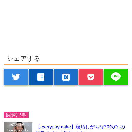
シェアする
line
twitter
facebook
hatenabookmark
関連記事
【everydaymake】寝坊しがちな20代OLの