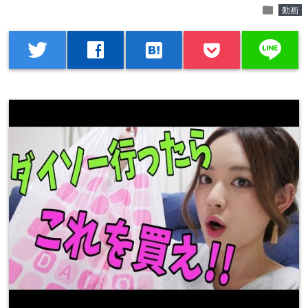
folder
動画
line
twitter
facebook
hatenabookmark