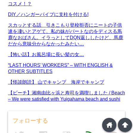
コスメ！？
DIY／ハンガーパイプに支柱を付ける!
スカッとする話 引きこもり登校拒否にニートの子供
達を凄いとアゲて、私の妹がパートなのをディスる馬
鹿なおばさん。イラっとしてDQN返ししたけど、馬鹿
だから意味分からなかったみたい…
【怖い話】お風呂場に長い髪の女…
“LAST HOURS’ WORKERS” – WITH ENGLISH &
OTHER SUBTITLES
【怪談朗読】 山でキャンプ 海岸でキャンプ
【ビーチ】湘南由比ヶ浜と寿司を満喫しました / Beach
– We were satisfied with Yuigahama beach and sushi
フォローする
home
arrowup