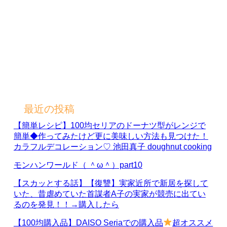
最近の投稿
【簡単レシピ】100均セリアのドーナツ型がレンジで
簡単◆作ってみたけど更に美味しい方法も見つけた！
カラフルデコレーション♡ 池田真子 doughnut cooking
モンハンワールド（ ＾ω＾）part10
【スカッとする話】【復讐】実家近所で新居を探して
いた、昔虐めていた首謀者A子の実家が競売に出てい
るのを発見！！→購入したら
【100均購入品】DAISO Seriaでの購入品
超オススメ