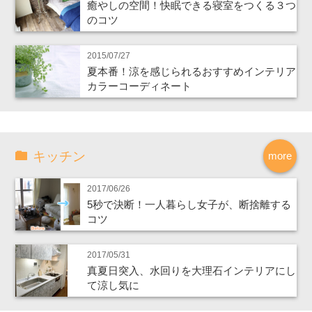
癒やしの空間！快眠できる寝室をつくる３つ
のコツ
2015/07/27
夏本番！涼を感じられるおすすめインテリア
カラーコーディネート
キッチン
more
2017/06/26
5秒で決断！一人暮らし女子が、断捨離する
コツ
2017/05/31
真夏日突入、水回りを大理石インテリアにし
て涼し気に