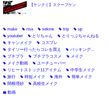
【ケンクミ】スクープケン
make
risa
sekine
trip
up
tag
tag
tag
tag
tag
youtuber
とりちゃん
とりっぷちゃんねる
tag
tag
tag
キャンメイク
コスプレ
tag
tag
タイソー行ったらコレを買え
パッキング...
tag
tag
プチプラ
プチプラコスメ
メイク
tag
tag
tag
メイク動画
ユーチューバー
tag
tag
リヒートストック11アイテム
中学生メイク
tag
tag
旅行
時短メイク
海外
簡単メイク
tag
tag
tag
tag
関根理紗
高校生メイク
tag
tag
動画
folder