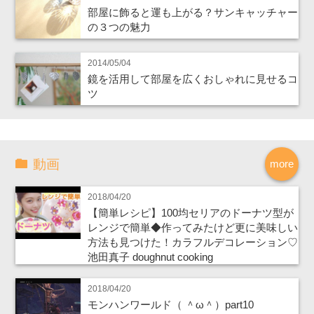
部屋に飾ると運も上がる？サンキャッチャー
の３つの魅力
2014/05/04
鏡を活用して部屋を広くおしゃれに見せるコ
ツ
動画
more
2018/04/20
【簡単レシピ】100均セリアのドーナツ型が
レンジで簡単◆作ってみたけど更に美味しい
方法も見つけた！カラフルデコレーション♡
池田真子 doughnut cooking
2018/04/20
モンハンワールド（ ＾ω＾）part10