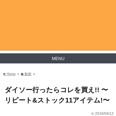
MENU
Home
»
動画
»
home
folder
ダイソー行ったらコレを買え!! 〜
リピート&ストック11アイテム!〜
2018/04/12
time