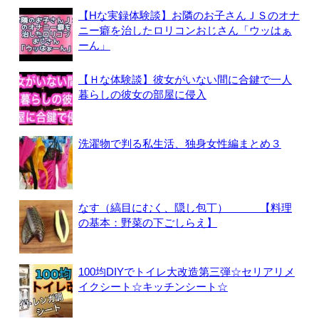
【Hな実録体験談】お隣のお子さんＪＳのオナ
ニー癖を治したロリコンおじさん「ウッはぁ
ーん」
【Ｈな体験談】彼女がいない間に合鍵で一人
暮らしの彼女の部屋に侵入
洗濯物で判る私生活、独身女性編まとめ３
なす（縞目にむく、隠し包丁） 【料理
の基本：野菜の下ごしらえ】
100均DIYでトイレ大改造第三弾☆セリアリメ
イクシート☆キッチンシート☆