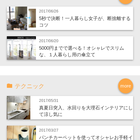
2017/06/26
5秒で決断！一人暮らし女子が、断捨離する
コツ
2017/06/20
5000円までで選べる！オシャレでスリム
な、１人暮らし用の傘立て
テクニック
more
2017/05/31
真夏日突入、水回りを大理石インテリアにし
て涼し気に
2017/03/27
パンチカーペットを使ってオシャレお手軽イ