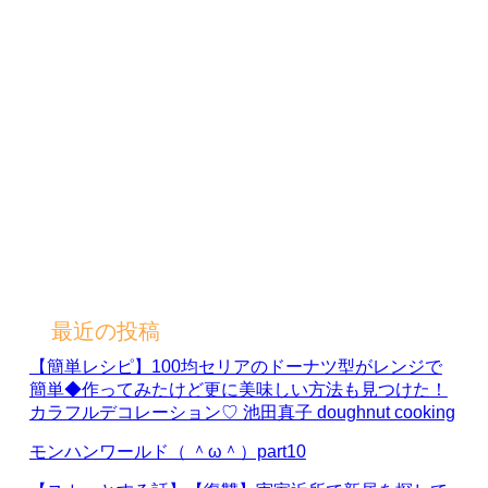
最近の投稿
【簡単レシピ】100均セリアのドーナツ型がレンジで
簡単◆作ってみたけど更に美味しい方法も見つけた！
カラフルデコレーション♡ 池田真子 doughnut cooking
モンハンワールド（ ＾ω＾）part10