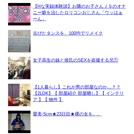
【Hな実録体験談】お隣のお子さんＪＳのオナ
ニー癖を治したロリコンおじさん「ウッはぁ
ーん」
古びたタンスを、100均でリメイク
女子高生の妹と彼氏のSEXを盗撮する兄①
【1人暮らし】これが男の部屋なのか…？？
【2LDK】【 部屋紹介 部屋晒し】【 インテリ
ア 】【 物件 】
愛美-5cm★23日目★裸の女を。。