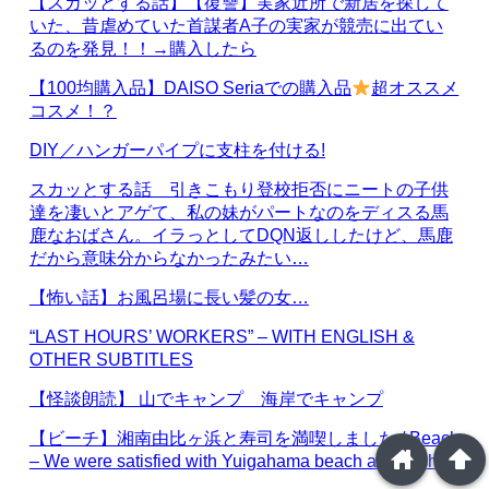
【スカッとする話】【復讐】実家近所で新居を探して
いた、昔虐めていた首謀者A子の実家が競売に出てい
るのを発見！！→購入したら
【100均購入品】DAISO Seriaでの購入品
超オススメ
コスメ！？
DIY／ハンガーパイプに支柱を付ける!
スカッとする話 引きこもり登校拒否にニートの子供
達を凄いとアゲて、私の妹がパートなのをディスる馬
鹿なおばさん。イラっとしてDQN返ししたけど、馬鹿
だから意味分からなかったみたい…
【怖い話】お風呂場に長い髪の女…
“LAST HOURS’ WORKERS” – WITH ENGLISH &
OTHER SUBTITLES
【怪談朗読】 山でキャンプ 海岸でキャンプ
【ビーチ】湘南由比ヶ浜と寿司を満喫しました / Beach
home
arrowup
– We were satisfied with Yuigahama beach and sushi