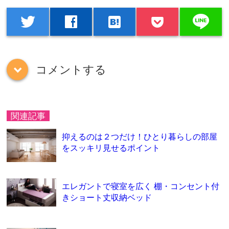
line
twitter
facebook
hatenabookmark
コメントする
down
関連記事
抑えるのは２つだけ！ひとり暮らしの部屋
をスッキリ見せるポイント
エレガントで寝室を広く 棚・コンセント付
きショート丈収納ベッド