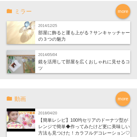
ミラー
more
2014/12/25
部屋に飾ると運も上がる？サンキャッチャー
の３つの魅力
2014/05/04
鏡を活用して部屋を広くおしゃれに見せるコ
ツ
動画
more
2018/04/20
【簡単レシピ】100均セリアのドーナツ型が
レンジで簡単◆作ってみたけど更に美味しい
方法も見つけた！カラフルデコレーション♡