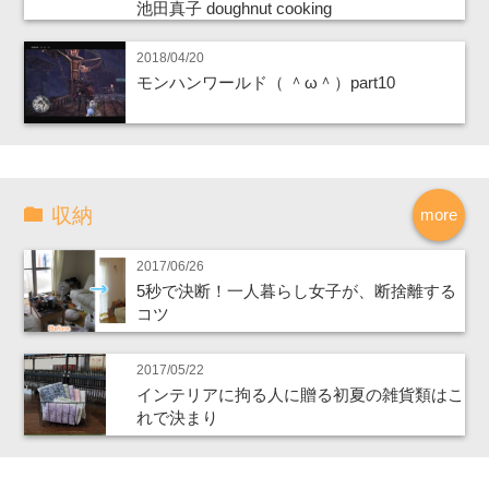
池田真子 doughnut cooking
2018/04/20
モンハンワールド（ ＾ω＾）part10
収納
more
2017/06/26
5秒で決断！一人暮らし女子が、断捨離する
コツ
2017/05/22
インテリアに拘る人に贈る初夏の雑貨類はこ
れで決まり