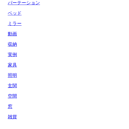
パーテーション
ベッド
ミラー
動画
収納
実例
家具
照明
玄関
空間
窓
雑貨