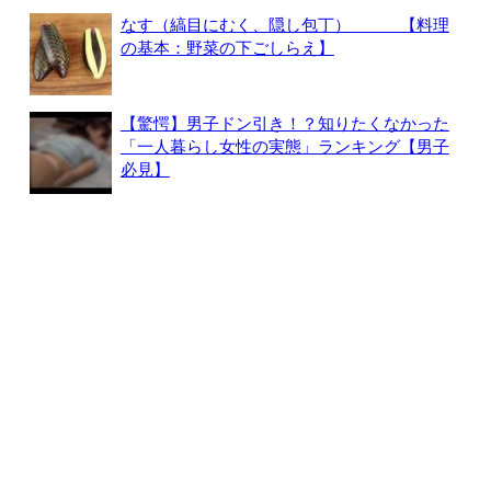
なす（縞目にむく、隠し包丁） 【料理
の基本：野菜の下ごしらえ】
【驚愕】男子ドン引き！？知りたくなかった
「一人暮らし女性の実態」ランキング【男子
必見】