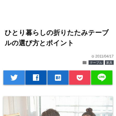
ひとり暮らしの折りたたみテーブ
ルの選び方とポイント
2011/04/17
time
folder
テーブル
家具
line
twitter
facebook
hatenabookmark