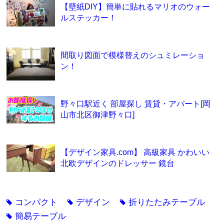
【壁紙DIY】簡単に貼れるマリオのウォー
ルステッカー！
間取り図面で模様替えのシュミレーショ
ン！
野々口駅近く 部屋探し 賃貸・アパート[岡
山市北区御津野々口]
【デザイン家具.com】 高級家具 かわいい
北欧デザインのドレッサー 鏡台
コンパクト
デザイン
折りたたみテーブル
tag
tag
tag
簡易テーブル
tag