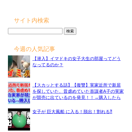
サイト内検索
検
索:
今週の人気記事
【潜入】イマドキの女子大生の部屋ってどう
なってるのか？
【スカッとする話】【復讐】実家近所で新居
を探していた、昔虐めていた首謀者A子の実家
が競売に出ているのを発見！！→購入したら
女子が 巨大風船 に入る！脱出！割れる⁈