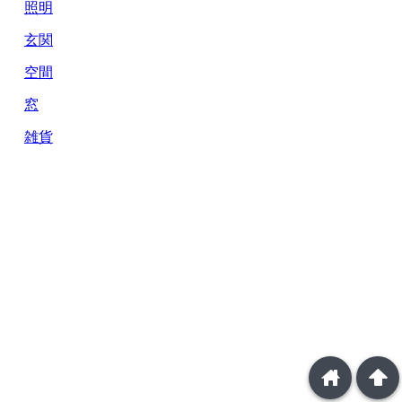
照明
玄関
空間
窓
雑貨
home
arrowup