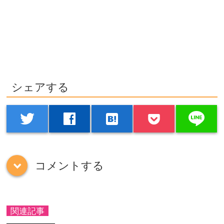
シェアする
line
twitter
facebook
hatenabookmark
コメントする
down
関連記事