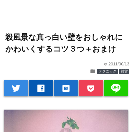
殺風景な真っ白い壁をおしゃれに
かわいくするコツ３つ＋おまけ
2011/06/13
time
folder
テクニック
雑貨
line
twitter
facebook
hatenabookmark