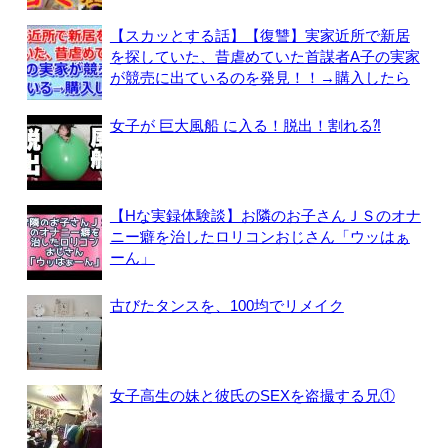
【スカッとする話】【復讐】実家近所で新居
を探していた、昔虐めていた首謀者A子の実家
が競売に出ているのを発見！！→購入したら
女子が 巨大風船 に入る！脱出！割れる⁈
【Hな実録体験談】お隣のお子さんＪＳのオナ
ニー癖を治したロリコンおじさん「ウッはぁ
ーん」
古びたタンスを、100均でリメイク
女子高生の妹と彼氏のSEXを盗撮する兄①