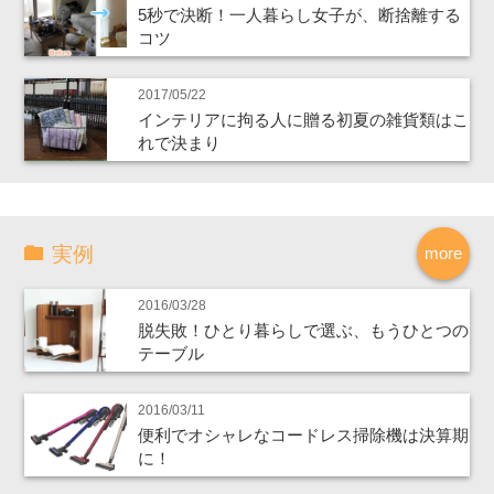
5秒で決断！一人暮らし女子が、断捨離する
コツ
2017/05/22
インテリアに拘る人に贈る初夏の雑貨類はこ
れで決まり
実例
more
2016/03/28
脱失敗！ひとり暮らしで選ぶ、もうひとつの
テーブル
2016/03/11
便利でオシャレなコードレス掃除機は決算期
に！