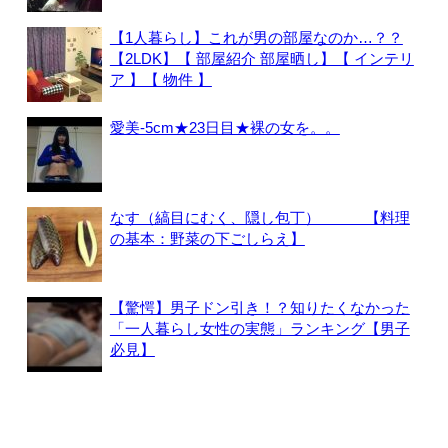
【1人暮らし】これが男の部屋なのか…？？
【2LDK】【 部屋紹介 部屋晒し】【 インテリ
ア 】【 物件 】
愛美-5cm★23日目★裸の女を。。
なす（縞目にむく、隠し包丁） 【料理
の基本：野菜の下ごしらえ】
【驚愕】男子ドン引き！？知りたくなかった
「一人暮らし女性の実態」ランキング【男子
必見】