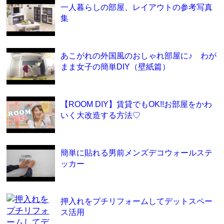
一人暮らしの部屋、レイアウトの参考写真
集
あこがれの外国風のおしゃれ部屋に♪ わが
まま女子の簡単DIY（壁紙篇）
【ROOM DIY】賃貸でもOK!!お部屋をかわ
いく大改造する方法♡
簡単に貼れる男前メンズデコウォールステ
ッカー
押入れをプチリフォームしてデットスペー
ス活用