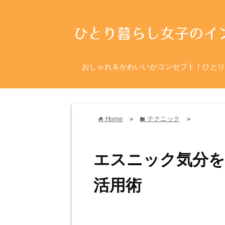
おしゃれ＆かわいいがコンセプト！ひとり
Home
»
テクニック
»
home
folder
エスニック気分
活用術