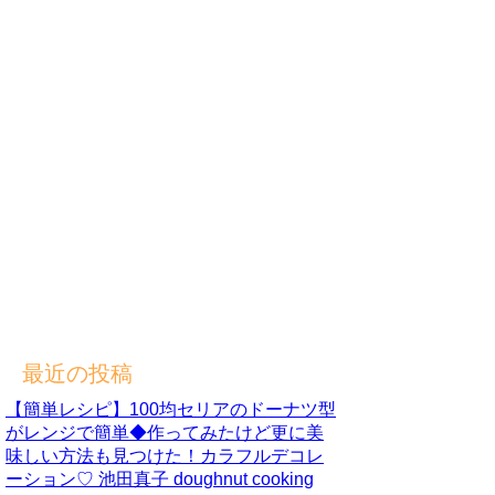
最近の投稿
【簡単レシピ】100均セリアのドーナツ型
がレンジで簡単◆作ってみたけど更に美
味しい方法も見つけた！カラフルデコレ
ーション♡ 池田真子 doughnut cooking