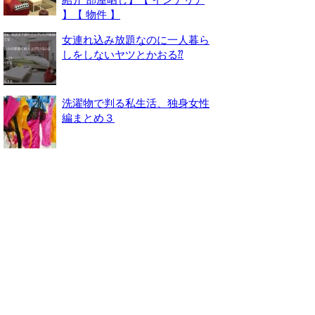
】【 物件 】
女連れ込み放題なのに一人暮ら
しをしないヤツとかおる⁇
洗濯物で判る私生活、独身女性
編まとめ３