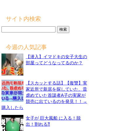
サイト内検索
検
索:
今週の人気記事
【潜入】イマドキの女子大生の
部屋ってどうなってるのか？
【スカッとする話】【復讐】実
家近所で新居を探していた、昔
虐めていた首謀者A子の実家が
競売に出ているのを発見！！→
購入したら
女子が 巨大風船 に入る！脱
出！割れる⁈