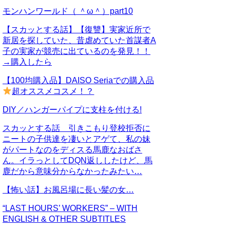
モンハンワールド（ ＾ω＾）part10
【スカッとする話】【復讐】実家近所で
新居を探していた、昔虐めていた首謀者A
子の実家が競売に出ているのを発見！！
→購入したら
【100均購入品】DAISO Seriaでの購入品
超オススメコスメ！？
DIY／ハンガーパイプに支柱を付ける!
スカッとする話 引きこもり登校拒否に
ニートの子供達を凄いとアゲて、私の妹
がパートなのをディスる馬鹿なおばさ
ん。イラっとしてDQN返ししたけど、馬
鹿だから意味分からなかったみたい…
【怖い話】お風呂場に長い髪の女…
“LAST HOURS’ WORKERS” – WITH
ENGLISH & OTHER SUBTITLES