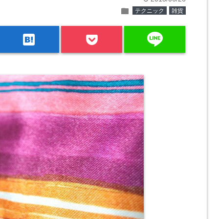
folder
テクニック
雑貨
line
hatenabookmark