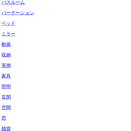
バスルーム
パーテーション
ベッド
ミラー
動画
収納
実例
家具
照明
玄関
空間
窓
雑貨