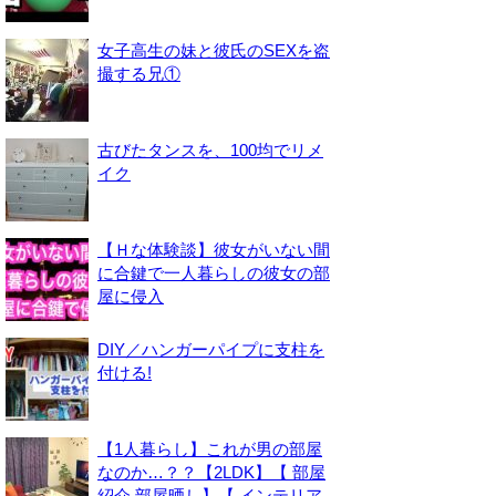
女子高生の妹と彼氏のSEXを盗
撮する兄①
古びたタンスを、100均でリメ
イク
【Ｈな体験談】彼女がいない間
に合鍵で一人暮らしの彼女の部
屋に侵入
DIY／ハンガーパイプに支柱を
付ける!
【1人暮らし】これが男の部屋
なのか…？？【2LDK】【 部屋
紹介 部屋晒し】【 インテリア