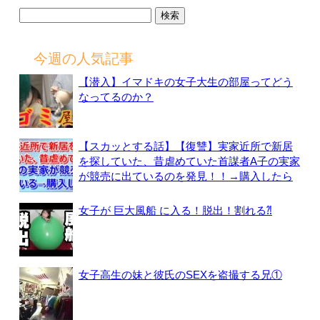
検
索:
今週の人気記事
【潜入】イマドキの女子大生の部屋ってどう
なってるのか？
【スカッとする話】【復讐】実家近所で新居
を探していた、昔虐めていた首謀者A子の実家
が競売に出ているのを発見！！→購入したら
女子が 巨大風船 に入る！脱出！割れる⁈
女子高生の妹と彼氏のSEXを盗撮する兄①