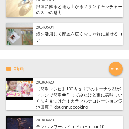
2014/12/25
部屋に飾ると運も上がる？サンキャッチャー
の３つの魅力
2014/05/04
鏡を活用して部屋を広くおしゃれに見せるコ
ツ
動画
more
2018/04/20
【簡単レシピ】100均セリアのドーナツ型が
レンジで簡単◆作ってみたけど更に美味しい
方法も見つけた！カラフルデコレーション♡
池田真子 doughnut cooking
2018/04/20
モンハンワールド（ ＾ω＾）part10