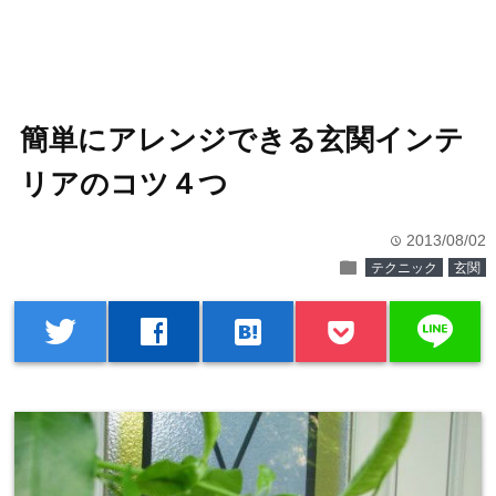
簡単にアレンジできる玄関インテ
リアのコツ４つ
2013/08/02
time
folder
テクニック
玄関
line
twitter
facebook
hatenabookmark