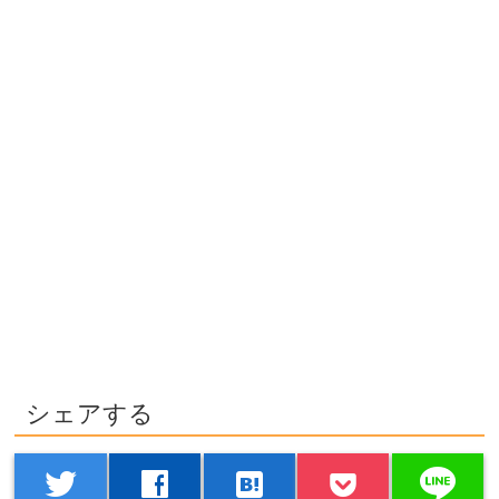
シェアする
line
twitter
facebook
hatenabookmark