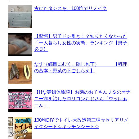
古びたタンスを、100均でリメイク
【驚愕】男子ドン引き！？知りたくなかった
「一人暮らし女性の実態」ランキング【男子
必見】
なす（縞目にむく、隠し包丁） 【料理
の基本：野菜の下ごしらえ】
【Hな実録体験談】お隣のお子さんＪＳのオナ
ニー癖を治したロリコンおじさん「ウッはぁ
ーん」
100均DIYでトイレ大改造第三弾☆セリアリメ
イクシート☆キッチンシート☆