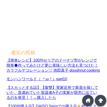
最近の投稿
【簡単レシピ】100均セリアのドーナツ型がレンジで
簡単◆作ってみたけど更に美味しい方法も見つけた！
カラフルデコレーション♡ 池田真子 doughnut cooking
モンハンワールド（ ＾ω＾）part10
【スカッとする話】【復讐】実家近所で新居を探して
いた、昔虐めていた首謀者A子の実家が競売に出てい
るのを発見！！→購入したら
home
arrowup
【100均購入品】DAISO Seriaでの購入品
超オススメ