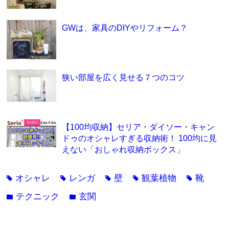
GWは、家具のDIYやリフォーム？
狭い部屋を広く見せる７つのコツ
【100均収納】セリア・ダイソー・キャン
ドゥのオシャレすぎる収納術！ 100均に見
えない「おしゃれ収納ボックス」
オシャレ
レンガ
壁
観葉植物
靴
tag
tag
tag
tag
tag
テクニック
玄関
folder
folder