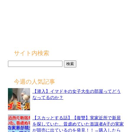
サイト内検索
検
索:
今週の人気記事
【潜入】イマドキの女子大生の部屋ってどう
なってるのか？
【スカッとする話】【復讐】実家近所で新居
を探していた、昔虐めていた首謀者A子の実家
が競売に出ているのを発見！！→購入したら