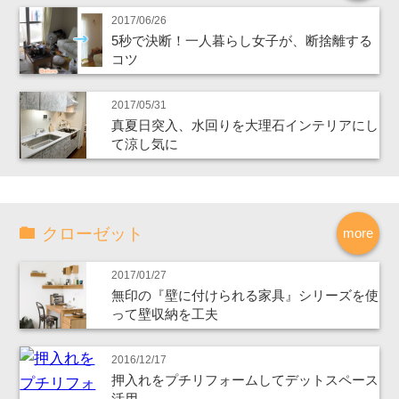
2017/06/26
5秒で決断！一人暮らし女子が、断捨離する
コツ
2017/05/31
真夏日突入、水回りを大理石インテリアにし
て涼し気に
クローゼット
more
2017/01/27
無印の『壁に付けられる家具』シリーズを使
って壁収納を工夫
2016/12/17
押入れをプチリフォームしてデットスペース
活用