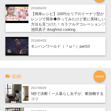
2018/04/20
【簡単レシピ】100均セリアのドーナツ型が
レンジで簡単◆作ってみたけど更に美味しい
方法も見つけた！カラフルデコレーション♡
池田真子 doughnut cooking
2018/04/20
モンハンワールド（ ＾ω＾）part10
収納
more
2017/06/26
5秒で決断！一人暮らし女子が、断捨離する
コツ