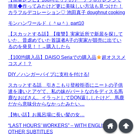
簡単◆作ってみたけど更に美味しい方法も見つけた！
カラフルデコレーション♡ 池田真子 doughnut cooking
モンハンワールド（ ＾ω＾）part10
【スカッとする話】【復讐】実家近所で新居を探して
いた、昔虐めていた首謀者A子の実家が競売に出てい
るのを発見！！→購入したら
【100均購入品】DAISO Seriaでの購入品
超オススメ
コスメ！？
DIY／ハンガーパイプに支柱を付ける!
スカッとする話 引きこもり登校拒否にニートの子供
達を凄いとアゲて、私の妹がパートなのをディスる馬
鹿なおばさん。イラっとしてDQN返ししたけど、馬鹿
だから意味分からなかったみたい…
【怖い話】お風呂場に長い髪の女…
home
arrowup
“LAST HOURS’ WORKERS” – WITH ENGLISH &
OTHER SUBTITLES