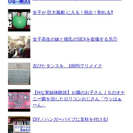
女子が 巨大風船 に入る！脱出！割れる⁈
女子高生の妹と彼氏のSEXを盗撮する兄①
古びたタンスを、100均でリメイク
【Hな実録体験談】お隣のお子さんＪＳのオナ
ニー癖を治したロリコンおじさん「ウッはぁ
ーん」
DIY／ハンガーパイプに支柱を付ける!