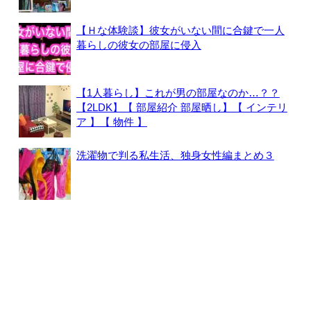
【Ｈな体験談】彼女がいない間に合鍵で一人
暮らしの彼女の部屋に侵入
【1人暮らし】これが男の部屋なのか…？？
【2LDK】【 部屋紹介 部屋晒し】【 インテリ
ア 】【 物件 】
洗濯物で判る私生活、独身女性編まとめ３