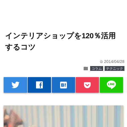
インテリアショップを120％活用
するコツ
2014/04/28
time
folder
コラム
テクニック
line
twitter
facebook
hatenabookmark