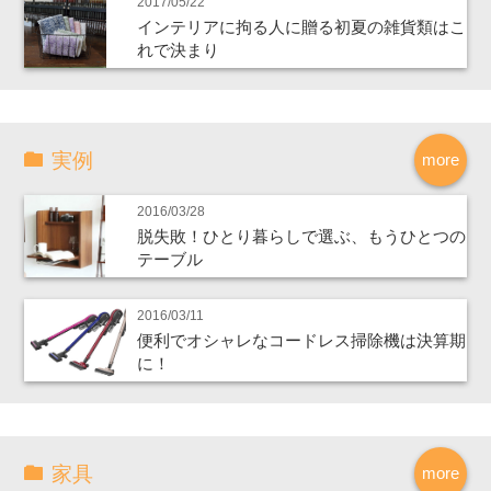
2017/05/22
インテリアに拘る人に贈る初夏の雑貨類はこ
れで決まり
実例
more
2016/03/28
脱失敗！ひとり暮らしで選ぶ、もうひとつの
テーブル
2016/03/11
便利でオシャレなコードレス掃除機は決算期
に！
家具
more