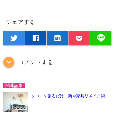
シェアする
line
twitter
facebook
hatenabookmark
コメントする
down
関連記事
クロスを張るだけ！簡単家具リメイク術