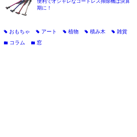
便利でオシャレなコードレス掃除機は決算
期に！
おもちゃ
アート
植物
積み木
雑貨
tag
tag
tag
tag
tag
コラム
窓
folder
folder