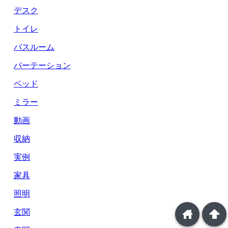
デスク
トイレ
バスルーム
パーテーション
ベッド
ミラー
動画
収納
実例
家具
照明
home
arrowup
玄関