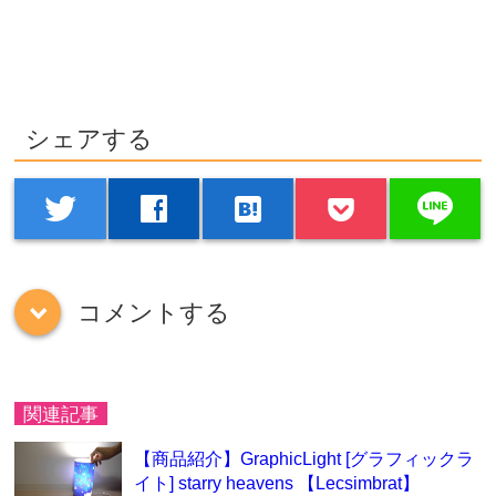
シェアする
line
twitter
facebook
hatenabookmark
コメントする
down
関連記事
【商品紹介】GraphicLight [グラフィックラ
イト] starry heavens 【Lecsimbrat】