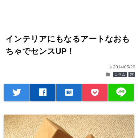
インテリアにもなるアートなおも
ちゃでセンスUP！
2014/05/26
time
folder
コラム
窓
line
twitter
facebook
hatenabookmark