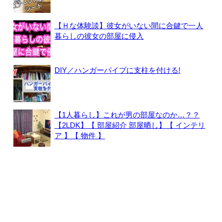
【Ｈな体験談】彼女がいない間に合鍵で一人
暮らしの彼女の部屋に侵入
DIY／ハンガーパイプに支柱を付ける!
【1人暮らし】これが男の部屋なのか…？？
【2LDK】【 部屋紹介 部屋晒し】【 インテリ
ア 】【 物件 】