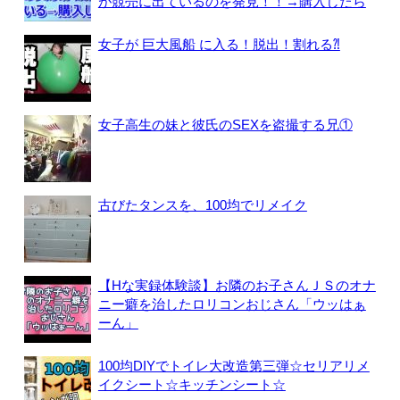
が競売に出ているのを発見！！→購入したら
女子が 巨大風船 に入る！脱出！割れる⁈
女子高生の妹と彼氏のSEXを盗撮する兄①
古びたタンスを、100均でリメイク
【Hな実録体験談】お隣のお子さんＪＳのオナ
ニー癖を治したロリコンおじさん「ウッはぁ
ーん」
100均DIYでトイレ大改造第三弾☆セリアリメ
イクシート☆キッチンシート☆