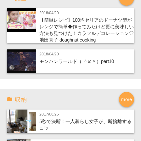
2018/04/20
【簡単レシピ】100均セリアのドーナツ型が
レンジで簡単◆作ってみたけど更に美味しい
方法も見つけた！カラフルデコレーション♡
池田真子 doughnut cooking
2018/04/20
モンハンワールド（ ＾ω＾）part10
収納
more
2017/06/26
5秒で決断！一人暮らし女子が、断捨離する
コツ