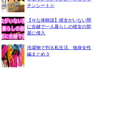
チンシート☆
【Ｈな体験談】彼女がいない間
に合鍵で一人暮らしの彼女の部
屋に侵入
洗濯物で判る私生活、独身女性
編まとめ３