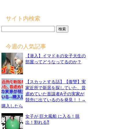
サイト内検索
検
索:
今週の人気記事
【潜入】イマドキの女子大生の
部屋ってどうなってるのか？
【スカッとする話】【復讐】実
家近所で新居を探していた、昔
虐めていた首謀者A子の実家が
競売に出ているのを発見！！→
購入したら
女子が 巨大風船 に入る！脱
出！割れる⁈