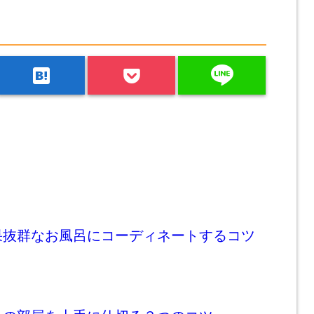
line
hatenabookmark
果抜群なお風呂にコーディネートするコツ