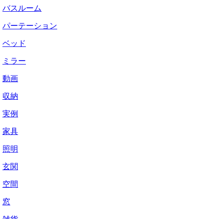
バスルーム
パーテーション
ベッド
ミラー
動画
収納
実例
家具
照明
玄関
空間
窓