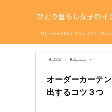
おしゃれ＆かわいいがコンセプト！ひとり
Home
»
カーテン
»
home
folder
オーダーカーテン
出するコツ３つ