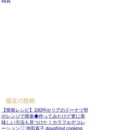
雑貨
最近の投稿
【簡単レシピ】100均セリアのドーナツ型
がレンジで簡単◆作ってみたけど更に美
味しい方法も見つけた！カラフルデコレ
ーション♡ 池田真子 doughnut cooking