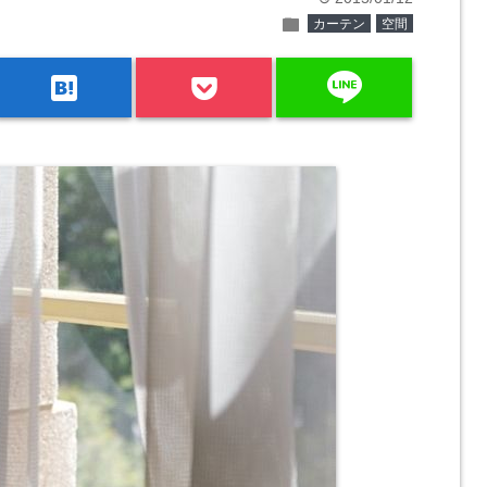
folder
カーテン
空間
line
hatenabookmark