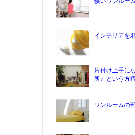
狭いワンルー
インテリアを
片付け上手に
所』という方
ワンルームの