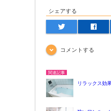
シェアする
twitter
facebook
コメントする
down
関連記事
リラックス効