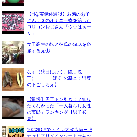
【Hな実録体験談】お隣のお子
さんＪＳのオナニー癖を治した
ロリコンおじさん「ウッはぁー
ん」
女子高生の妹と彼氏のSEXを盗
撮する兄①
なす（縞目にむく、隠し包
丁） 【料理の基本：野菜
の下ごしらえ】
【驚愕】男子ドン引き！？知り
たくなかった「一人暮らし女性
の実態」ランキング【男子必
見】
100均DIYでトイレ大改造第三弾
☆セリアリメイクシート☆キッ