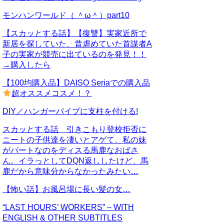
モンハンワールド（ ＾ω＾）part10
【スカッとする話】【復讐】実家近所で
新居を探していた、昔虐めていた首謀者A
子の実家が競売に出ているのを発見！！
→購入したら
【100均購入品】DAISO Seriaでの購入品
超オススメコスメ！？
DIY／ハンガーパイプに支柱を付ける!
スカッとする話 引きこもり登校拒否に
ニートの子供達を凄いとアゲて、私の妹
がパートなのをディスる馬鹿なおばさ
ん。イラっとしてDQN返ししたけど、馬
鹿だから意味分からなかったみたい…
【怖い話】お風呂場に長い髪の女…
“LAST HOURS’ WORKERS” – WITH
ENGLISH & OTHER SUBTITLES