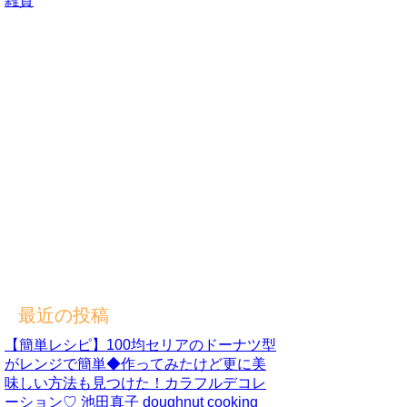
雑貨
最近の投稿
【簡単レシピ】100均セリアのドーナツ型
がレンジで簡単◆作ってみたけど更に美
味しい方法も見つけた！カラフルデコレ
ーション♡ 池田真子 doughnut cooking