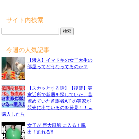
サイト内検索
検
索:
今週の人気記事
【潜入】イマドキの女子大生の
部屋ってどうなってるのか？
【スカッとする話】【復讐】実
家近所で新居を探していた、昔
虐めていた首謀者A子の実家が
競売に出ているのを発見！！→
購入したら
女子が 巨大風船 に入る！脱
出！割れる⁈