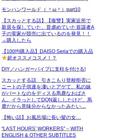
モンハンワールド（ ＾ω＾）part10
【スカッとする話】【復讐】実家近所で
新居を探していた、昔虐めていた首謀者A
子の実家が競売に出ているのを発見！！
→購入したら
【100均購入品】DAISO Seriaでの購入品
超オススメコスメ！？
DIY／ハンガーパイプに支柱を付ける!
スカッとする話 引きこもり登校拒否に
ニートの子供達を凄いとアゲて、私の妹
がパートなのをディスる馬鹿なおばさ
ん。イラっとしてDQN返ししたけど、馬
鹿だから意味分からなかったみたい…
【怖い話】お風呂場に長い髪の女…
“LAST HOURS’ WORKERS” – WITH
ENGLISH & OTHER SUBTITLES