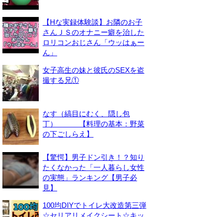
【Hな実録体験談】お隣のお子
さんＪＳのオナニー癖を治した
ロリコンおじさん「ウッはぁー
ん」
女子高生の妹と彼氏のSEXを盗
撮する兄①
なす（縞目にむく、隠し包
丁） 【料理の基本：野菜
の下ごしらえ】
【驚愕】男子ドン引き！？知り
たくなかった「一人暮らし女性
の実態」ランキング【男子必
見】
100均DIYでトイレ大改造第三弾
☆セリアリメイクシート☆キッ