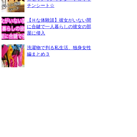
チンシート☆
【Ｈな体験談】彼女がいない間
に合鍵で一人暮らしの彼女の部
屋に侵入
洗濯物で判る私生活、独身女性
編まとめ３