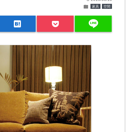
folder
家具
空間
line
hatenabookmark