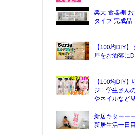
楽天 食器棚 
タイプ 完成品
【100均DI
扉をお洒落にDIY
【100均DI
ジ！学生さん
やネイルなど
新居キターーー
新居生活一日