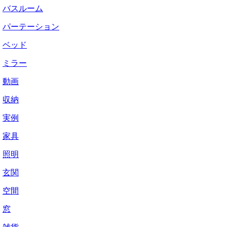
バスルーム
パーテーション
ベッド
ミラー
動画
収納
実例
家具
照明
玄関
空間
窓