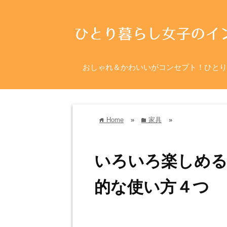
おしゃれ＆かわいいがコンセプト！ひとり
Home
»
家具
»
home
folder
いろいろ楽しめる
的な使い方４つ