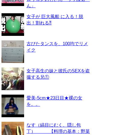
ん」
女子が 巨大風船 に入る！脱
出！割れる⁈
古びたタンスを、100均でリメ
イク
女子高生の妹と彼氏のSEXを盗
撮する兄①
愛美-5cm★23日目★裸の女
を。。
なす（縞目にむく、隠し包
丁） 【料理の基本：野菜