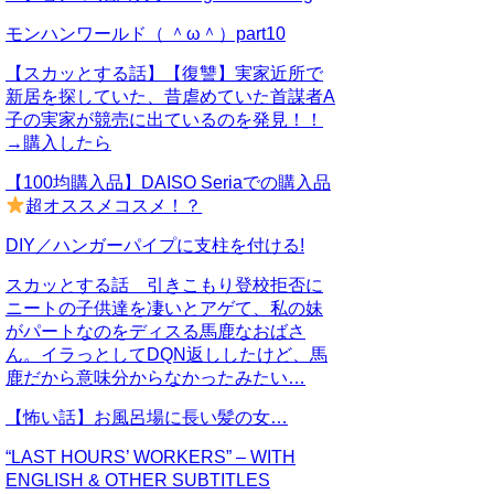
モンハンワールド（ ＾ω＾）part10
【スカッとする話】【復讐】実家近所で
新居を探していた、昔虐めていた首謀者A
子の実家が競売に出ているのを発見！！
→購入したら
【100均購入品】DAISO Seriaでの購入品
超オススメコスメ！？
DIY／ハンガーパイプに支柱を付ける!
スカッとする話 引きこもり登校拒否に
ニートの子供達を凄いとアゲて、私の妹
がパートなのをディスる馬鹿なおばさ
ん。イラっとしてDQN返ししたけど、馬
鹿だから意味分からなかったみたい…
【怖い話】お風呂場に長い髪の女…
“LAST HOURS’ WORKERS” – WITH
ENGLISH & OTHER SUBTITLES