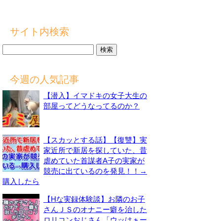
サイト内検索
検
索:
今週の人気記事
【潜入】イマドキの女子大生の
部屋ってどうなってるのか？
【スカッとする話】【復讐】実
家近所で新居を探していた、昔
虐めていた首謀者A子の実家が
競売に出ているのを発見！！→
購入したら
【Hな実録体験談】お隣のお子
さんＪＳのオナニー癖を治した
ロリコンおじさん「ウッはぁー