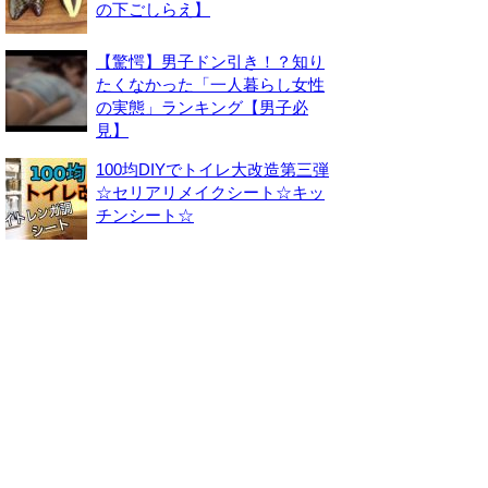
の下ごしらえ】
【驚愕】男子ドン引き！？知り
たくなかった「一人暮らし女性
の実態」ランキング【男子必
見】
100均DIYでトイレ大改造第三弾
☆セリアリメイクシート☆キッ
チンシート☆