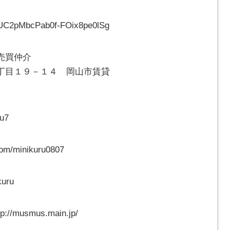
l/UC2pMbcPab0f-FOix8pe0lSg
・売買仲介
丁目１９－１４ 岡山市賃貸
ru7
om/minikuru0807
kuru
musmus.main.jp/