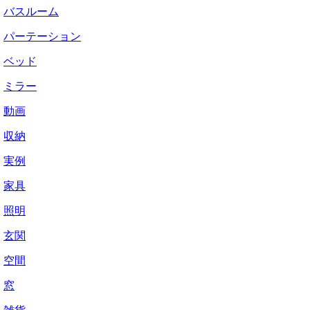
バスルーム
パーテーション
ベッド
ミラー
動画
収納
実例
家具
照明
玄関
空間
窓