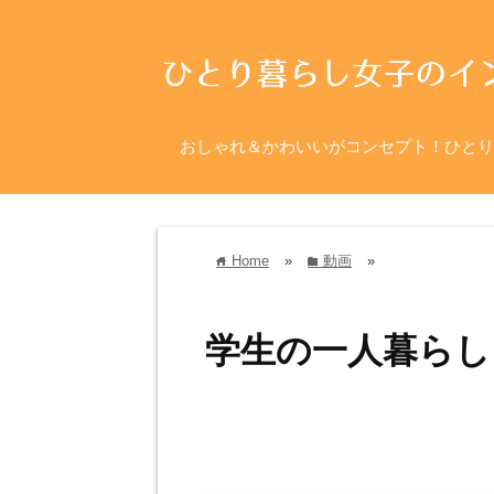
おしゃれ＆かわいいがコンセプト！ひとり
Home
»
動画
»
home
folder
学生の一人暮らし