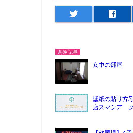
twitter
facebook
関連記事
女中の部屋
壁紙の貼り方
店スマシア 
【修羅場】A