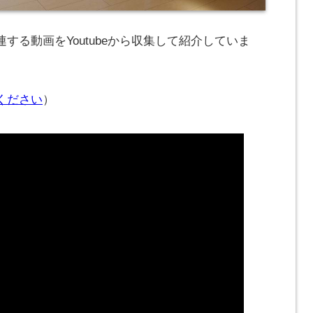
する動画をYoutubeから収集して紹介していま
ください
）