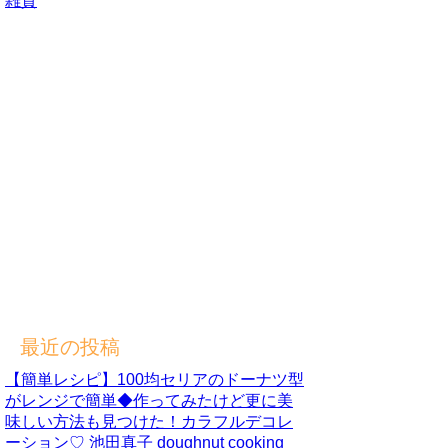
雑貨
最近の投稿
【簡単レシピ】100均セリアのドーナツ型
がレンジで簡単◆作ってみたけど更に美
味しい方法も見つけた！カラフルデコレ
ーション♡ 池田真子 doughnut cooking