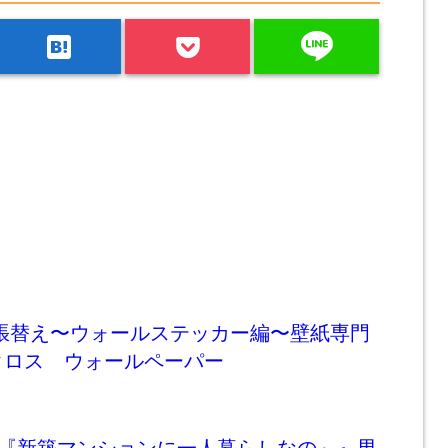
line
hatenabookmark
/張替え〜ウォールステッカー編〜壁紙専門
クロス ウォールペーパー
子『新築マンションに一人暮らしなの～』男