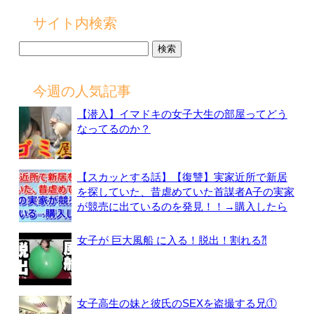
サイト内検索
検
索:
今週の人気記事
【潜入】イマドキの女子大生の部屋ってどう
なってるのか？
【スカッとする話】【復讐】実家近所で新居
を探していた、昔虐めていた首謀者A子の実家
が競売に出ているのを発見！！→購入したら
女子が 巨大風船 に入る！脱出！割れる⁈
女子高生の妹と彼氏のSEXを盗撮する兄①