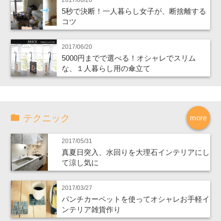
5秒で決断！一人暮らし女子が、断捨離する
コツ
2017/06/20
5000円までで選べる！オシャレでスリム
な、１人暮らし用の傘立て
テクニック
more
2017/05/31
真夏日突入、水回りを大理石インテリアにし
て涼し気に
2017/03/27
パンチカーペットを使ってオシャレお手軽イ
ンテリア雑貨作り