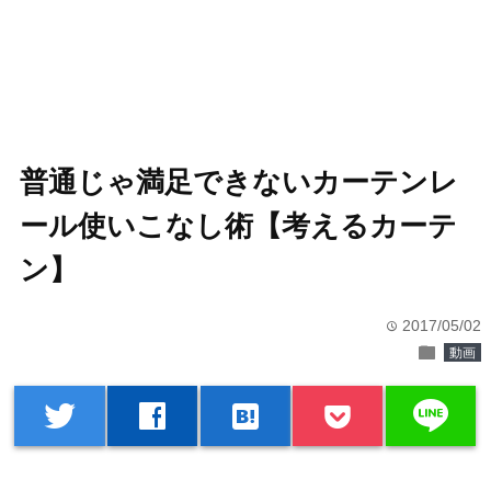
普通じゃ満足できないカーテンレ
ール使いこなし術【考えるカーテ
ン】
2017/05/02
time
folder
動画
line
twitter
facebook
hatenabookmark