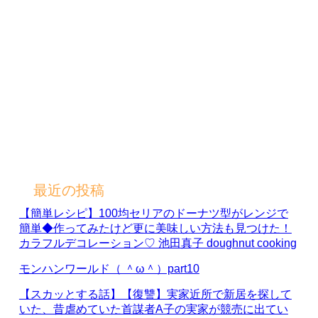
最近の投稿
【簡単レシピ】100均セリアのドーナツ型がレンジで
簡単◆作ってみたけど更に美味しい方法も見つけた！
カラフルデコレーション♡ 池田真子 doughnut cooking
モンハンワールド（ ＾ω＾）part10
【スカッとする話】【復讐】実家近所で新居を探して
いた、昔虐めていた首謀者A子の実家が競売に出てい