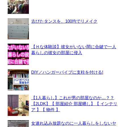
古びたタンスを、100均でリメイク
【Ｈな体験談】彼女がいない間に合鍵で一人
暮らしの彼女の部屋に侵入
DIY／ハンガーパイプに支柱を付ける!
【1人暮らし】これが男の部屋なのか…？？
【2LDK】【 部屋紹介 部屋晒し】【 インテリ
ア 】【 物件 】
女連れ込み放題なのに一人暮らしをしないヤ