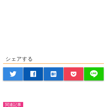
シェアする
line
twitter
facebook
hatenabookmark
関連記事