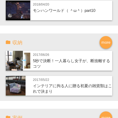
2018/04/20
モンハンワールド（ ＾ω＾）part10
収納
more
2017/06/26
5秒で決断！一人暮らし女子が、断捨離する
コツ
2017/05/22
インテリアに拘る人に贈る初夏の雑貨類はこ
れで決まり
実例
more