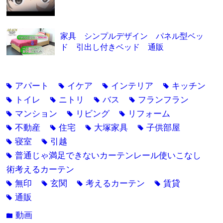
家具 シンプルデザイン パネル型ベッ
ド 引出し付きベッド 通販
アパート
イケア
インテリア
キッチン
tag
tag
tag
tag
トイレ
ニトリ
バス
フランフラン
tag
tag
tag
tag
マンション
リビング
リフォーム
tag
tag
tag
不動産
住宅
大塚家具
子供部屋
tag
tag
tag
tag
寝室
引越
tag
tag
普通じゃ満足できないカーテンレール使いこなし
tag
術考えるカーテン
無印
玄関
考えるカーテン
賃貸
tag
tag
tag
tag
通販
tag
動画
folder