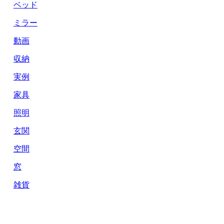
ベッド
ミラー
動画
収納
実例
家具
照明
玄関
空間
窓
雑貨