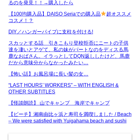
るのを発見！！→購入したら
【100均購入品】DAISO Seriaでの購入品
超オススメ
コスメ！？
DIY／ハンガーパイプに支柱を付ける!
スカッとする話 引きこもり登校拒否にニートの子供
達を凄いとアゲて、私の妹がパートなのをディスる馬
鹿なおばさん。イラっとしてDQN返ししたけど、馬鹿
だから意味分からなかったみたい…
【怖い話】お風呂場に長い髪の女…
“LAST HOURS’ WORKERS” – WITH ENGLISH &
OTHER SUBTITLES
【怪談朗読】 山でキャンプ 海岸でキャンプ
【ビーチ】湘南由比ヶ浜と寿司を満喫しました / Beach
– We were satisfied with Yuigahama beach and sushi