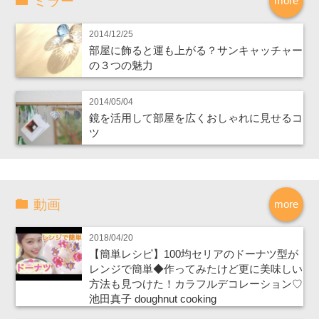
ミラー
more
2014/12/25
部屋に飾ると運も上がる？サンキャッチャー
の３つの魅力
2014/05/04
鏡を活用して部屋を広くおしゃれに見せるコ
ツ
動画
more
2018/04/20
【簡単レシピ】100均セリアのドーナツ型が
レンジで簡単◆作ってみたけど更に美味しい
方法も見つけた！カラフルデコレーション♡
池田真子 doughnut cooking