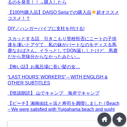
るのを発見！！→購入したら
【100均購入品】DAISO Seriaでの購入品
超オススメ
コスメ！？
DIY／ハンガーパイプに支柱を付ける!
スカッとする話 引きこもり登校拒否にニートの子供
達を凄いとアゲて、私の妹がパートなのをディスる馬
鹿なおばさん。イラっとしてDQN返ししたけど、馬鹿
だから意味分からなかったみたい…
【怖い話】お風呂場に長い髪の女…
“LAST HOURS’ WORKERS” – WITH ENGLISH &
OTHER SUBTITLES
【怪談朗読】 山でキャンプ 海岸でキャンプ
【ビーチ】湘南由比ヶ浜と寿司を満喫しました / Beach
– We were satisfied with Yuigahama beach and sushi
home
arrowup