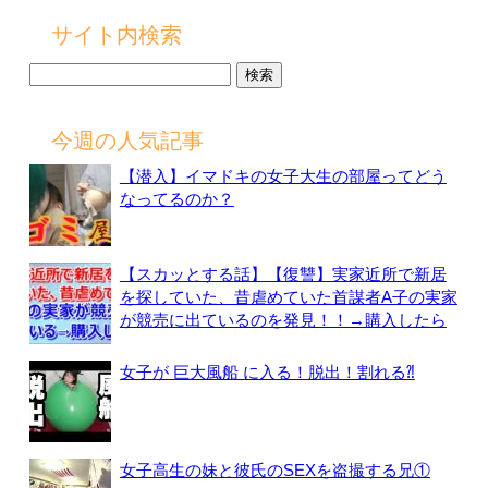
サイト内検索
検
索:
今週の人気記事
【潜入】イマドキの女子大生の部屋ってどう
なってるのか？
【スカッとする話】【復讐】実家近所で新居
を探していた、昔虐めていた首謀者A子の実家
が競売に出ているのを発見！！→購入したら
女子が 巨大風船 に入る！脱出！割れる⁈
女子高生の妹と彼氏のSEXを盗撮する兄①