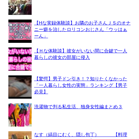
【Hな実録体験談】お隣のお子さんＪＳのオナ
ニー癖を治したロリコンおじさん「ウッはぁ
ーん」
【Ｈな体験談】彼女がいない間に合鍵で一人
暮らしの彼女の部屋に侵入
【驚愕】男子ドン引き！？知りたくなかった
「一人暮らし女性の実態」ランキング【男子
必見】
洗濯物で判る私生活、独身女性編まとめ３
なす（縞目にむく、隠し包丁） 【料理