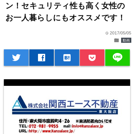
ン！セキュリティ性も高く女性の
お一人暮らしにもオススメです！
2017/05/05
time
folder
動画
line
twitter
facebook
hatenabookmark