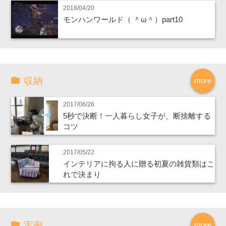
2018/04/20
モンハンワールド（ ＾ω＾）part10
収納
more
2017/06/26
5秒で決断！一人暮らし女子が、断捨離する
コツ
2017/05/22
インテリアに拘る人に贈る初夏の雑貨類はこ
れで決まり
実例
more