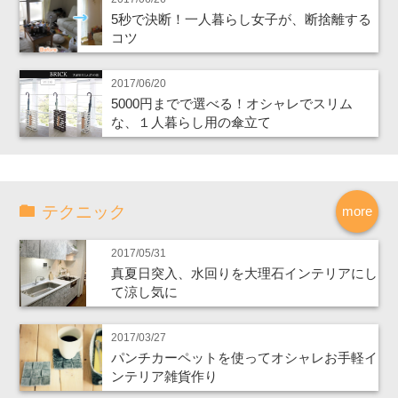
5秒で決断！一人暮らし女子が、断捨離する
コツ
2017/06/20
5000円までで選べる！オシャレでスリム
な、１人暮らし用の傘立て
テクニック
more
2017/05/31
真夏日突入、水回りを大理石インテリアにし
て涼し気に
2017/03/27
パンチカーペットを使ってオシャレお手軽イ
ンテリア雑貨作り