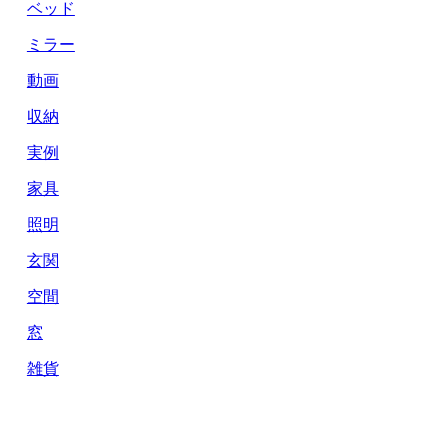
ベッド
ミラー
動画
収納
実例
家具
照明
玄関
空間
窓
雑貨