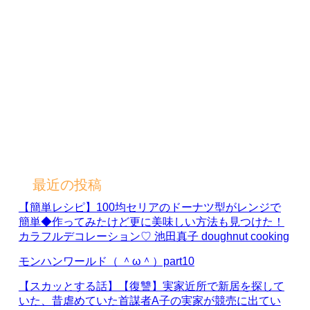
最近の投稿
【簡単レシピ】100均セリアのドーナツ型がレンジで
簡単◆作ってみたけど更に美味しい方法も見つけた！
カラフルデコレーション♡ 池田真子 doughnut cooking
モンハンワールド（ ＾ω＾）part10
【スカッとする話】【復讐】実家近所で新居を探して
いた、昔虐めていた首謀者A子の実家が競売に出てい