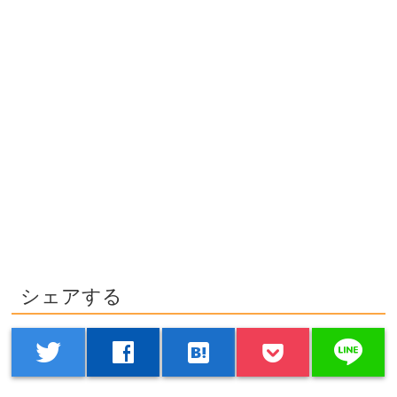
シェアする
line
twitter
facebook
hatenabookmark