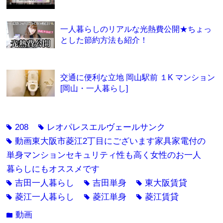
一人暮らしのリアルな光熱費公開★ちょっ
とした節約方法も紹介！
交通に便利な立地 岡山駅前 １K マンション
[岡山・一人暮らし]
208
レオパレスエルヴェールサンク
tag
tag
動画東大阪市菱江2丁目にございます家具家電付の
tag
単身マンションセキュリティ性も高く女性のお一人
暮らしにもオススメです
吉田一人暮らし
吉田単身
東大阪賃貸
tag
tag
tag
菱江一人暮らし
菱江単身
菱江賃貸
tag
tag
tag
動画
folder