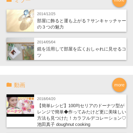
ミラー
2014/12/25
部屋に飾ると運も上がる？サンキャッチャー
の３つの魅力
2014/05/04
鏡を活用して部屋を広くおしゃれに見せるコ
ツ
動画
more
2018/04/20
【簡単レシピ】100均セリアのドーナツ型が
レンジで簡単◆作ってみたけど更に美味しい
方法も見つけた！カラフルデコレーション♡
池田真子 doughnut cooking