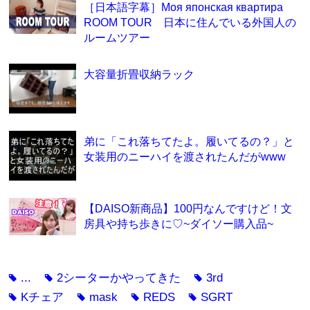
［日本語字幕］Моя японская квартира
ROOM TOUR 日本に住んでいる外国人の
ルームツアー
大容量折畳収納ラック
弟に「これ落ちてたよ。履いてるの？」と
女装用のニーハイを渡されたんだがwww
【DAISO新商品】100円なんですけど！文
房具や持ち歩きに♡~ダイソー購入品~
...
2シーターかやってきた
3rd
tag
tag
tag
Kチェア
mask
REDS
SGRT
tag
tag
tag
tag