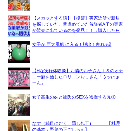
【スカッとする話】【復讐】実家近所で新居
を探していた、昔虐めていた首謀者A子の実家
が競売に出ているのを発見！！→購入したら
女子が 巨大風船 に入る！脱出！割れる⁈
【Hな実録体験談】お隣のお子さんＪＳのオナ
ニー癖を治したロリコンおじさん「ウッはぁ
ーん」
女子高生の妹と彼氏のSEXを盗撮する兄①
なす（縞目にむく、隠し包丁） 【料理
の基本：野菜の下ごしらえ】