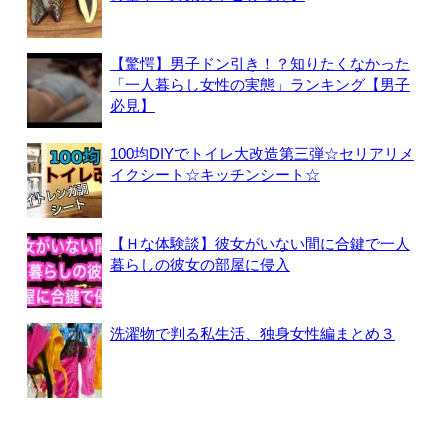
【驚愕】男子ドン引き！？知りたくなかった
「一人暮らし女性の実態」ランキング【男子
必見】
100均DIYでトイレ大改造第三弾☆セリアリメ
イクシート☆キッチンシート☆
【Ｈな体験談】彼女がいない間に合鍵で一人
暮らしの彼女の部屋に侵入
洗濯物で判る私生活、独身女性編まとめ３