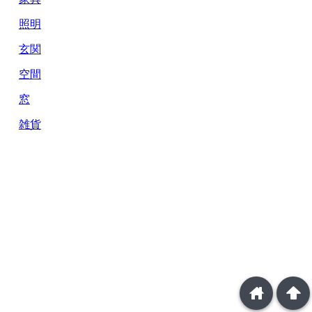
照明
玄関
空間
窓
雑貨
home
arrowup