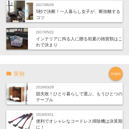
2017/06/26
5秒で決断！一人暮らし女子が、断捨離する
コツ
2017/05/22
インテリアに拘る人に贈る初夏の雑貨類はこ
れで決まり
実例
more
2016/03/28
脱失敗！ひとり暮らしで選ぶ、もうひとつの
テーブル
2016/03/11
便利でオシャレなコードレス掃除機は決算期
に！