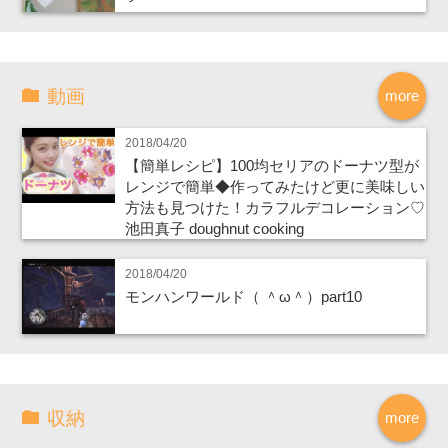
動画
more
2018/04/20
【簡単レシピ】100均セリアのドーナツ型が
レンジで簡単◆作ってみたけど更に美味しい
方法も見つけた！カラフルデコレーション♡
池田真子 doughnut cooking
2018/04/20
モンハンワールド（ ＾ω＾）part10
収納
more