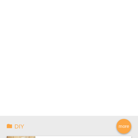
DIY
more