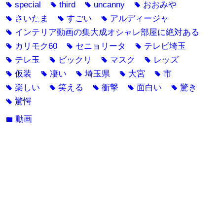
special
third
uncanny
おおみや
tag
tag
tag
tag
さいたま
すごい
アルディージャ
tag
tag
tag
インテリア動画の集大成オシャレ部屋に絶対ある
tag
カリモク60
セニョリータ
テレビ埼玉
tag
tag
tag
テレ玉
ビックリ
マスク
レッズ
tag
tag
tag
tag
仮装
凄い
埼玉県
大宮
市
tag
tag
tag
tag
tag
楽しい
笑える
衝撃
面白い
驚き
tag
tag
tag
tag
tag
驚愕
tag
動画
folder