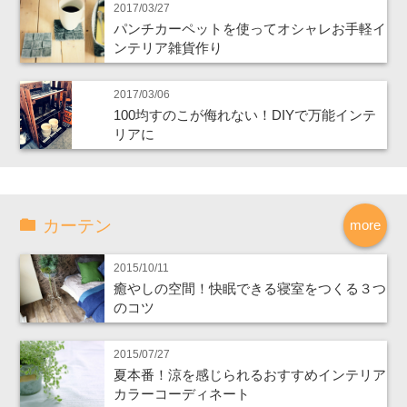
2017/03/27
パンチカーペットを使ってオシャレお手軽イ
ンテリア雑貨作り
2017/03/06
100均すのこが侮れない！DIYで万能インテ
リアに
カーテン
more
2015/10/11
癒やしの空間！快眠できる寝室をつくる３つ
のコツ
2015/07/27
夏本番！涼を感じられるおすすめインテリア
カラーコーディネート