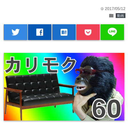
2017/05/12
time
folder
動画
line
twitter
facebook
hatenabookmark