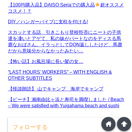
【100均購入品】DAISO Seriaでの購入品
超オススメ
コスメ！？
DIY／ハンガーパイプに支柱を付ける!
スカッとする話 引きこもり登校拒否にニートの子供
達を凄いとアゲて、私の妹がパートなのをディスる馬
鹿なおばさん。イラっとしてDQN返ししたけど、馬鹿
だから意味分からなかったみたい…
【怖い話】お風呂場に長い髪の女…
“LAST HOURS’ WORKERS” – WITH ENGLISH &
OTHER SUBTITLES
【怪談朗読】 山でキャンプ 海岸でキャンプ
【ビーチ】湘南由比ヶ浜と寿司を満喫しました / Beach
– We were satisfied with Yuigahama beach and sushi
home
arrowup
フォローする