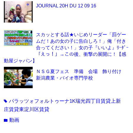
JOURNAL 20H DU 12 09 16
スカッとする話★いじめリーダー「罰ゲー
ムだ！あの女の子に告白しろ！」俺「付き
合ってください！」女の子『いいよ』ﾘｰﾀﾞｰ
「えっ！」→この後、衝撃の展開に！【感
動屋ジャパン】
ＮＳＧ夏フェス 準備 会場 飾り付け
新潟農業・バイオ専門学校
パラッツォフォルトゥーナ1K瑞光四丁目賃貸上新
tag
庄賃貸東淀川区賃貸
動画
folder