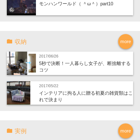
モンハンワールド（ ＾ω＾）part10
収納
more
2017/06/26
5秒で決断！一人暮らし女子が、断捨離する
コツ
2017/05/22
インテリアに拘る人に贈る初夏の雑貨類はこ
れで決まり
実例
more