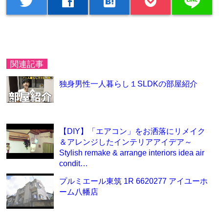
line
twitter
facebook
hatenabookmark
関連記事
独身男性一人暮らし１SLDKの部屋紹介
【DIY】「エアコン」をお洒落にリメイク
＆アレンジしたインテリアアイデア～
Stylish remake & arrange interiors idea air
condit…
プルミエール東筑 1R 6620277 アイユーホ
ーム八幡店