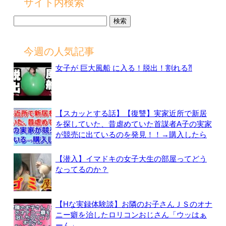
サイト内検索
検
索:
今週の人気記事
女子が 巨大風船 に入る！脱出！割れる⁈
【スカッとする話】【復讐】実家近所で新居
を探していた、昔虐めていた首謀者A子の実家
が競売に出ているのを発見！！→購入したら
【潜入】イマドキの女子大生の部屋ってどう
なってるのか？
【Hな実録体験談】お隣のお子さんＪＳのオナ
ニー癖を治したロリコンおじさん「ウッはぁ
ーん」