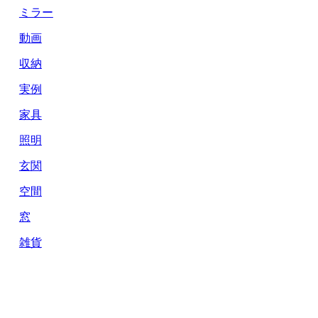
ミラー
動画
収納
実例
家具
照明
玄関
空間
窓
雑貨