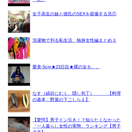
女子高生の妹と彼氏のSEXを盗撮する兄①
洗濯物で判る私生活、独身女性編まとめ３
愛美-5cm★23日目★裸の女を。。
なす（縞目にむく、隠し包丁） 【料理
の基本：野菜の下ごしらえ】
【驚愕】男子ドン引き！？知りたくなかった
「一人暮らし女性の実態」ランキング【男子