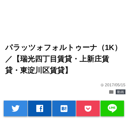
パラッツォフォルトゥーナ（1K）
／【瑞光四丁目賃貸・上新庄賃
貸・東淀川区賃貸】
2017/05/15
time
folder
動画
line
twitter
facebook
hatenabookmark