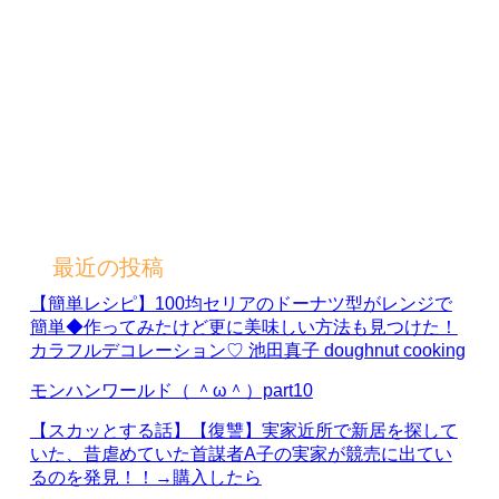
最近の投稿
【簡単レシピ】100均セリアのドーナツ型がレンジで
簡単◆作ってみたけど更に美味しい方法も見つけた！
カラフルデコレーション♡ 池田真子 doughnut cooking
モンハンワールド（ ＾ω＾）part10
【スカッとする話】【復讐】実家近所で新居を探して
いた、昔虐めていた首謀者A子の実家が競売に出てい
るのを発見！！→購入したら