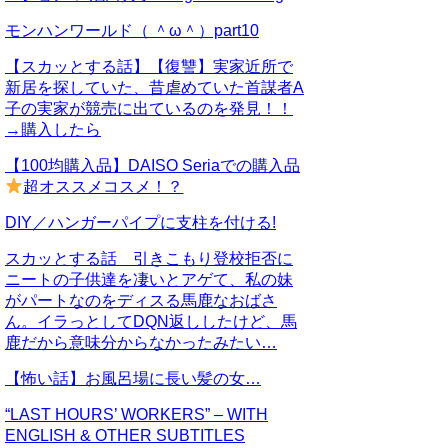
モンハンワールド（ ＾ω＾）part10
【スカッとする話】【復讐】実家近所で
新居を探していた、昔虐めていた首謀者A
子の実家が競売に出ているのを発見！！
→購入したら
【100均購入品】DAISO Seriaでの購入品
超オススメコスメ！？
DIY／ハンガーパイプに支柱を付ける!
スカッとする話 引きこもり登校拒否に
ニートの子供達を凄いとアゲて、私の妹
がパートなのをディスる馬鹿なおばさ
ん。イラっとしてDQN返ししたけど、馬
鹿だから意味分からなかったみたい…
【怖い話】お風呂場に長い髪の女…
“LAST HOURS’ WORKERS” – WITH
ENGLISH & OTHER SUBTITLES