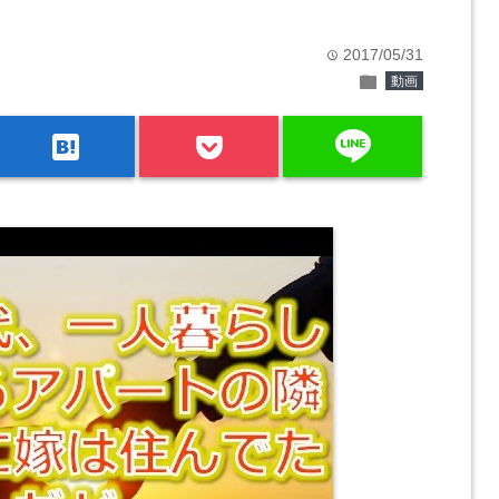
2017/05/31
time
folder
動画
line
hatenabookmark