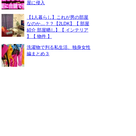
屋に侵入
【1人暮らし】これが男の部屋
なのか…？？【2LDK】【 部屋
紹介 部屋晒し】【 インテリア
】【 物件 】
洗濯物で判る私生活、独身女性
編まとめ３