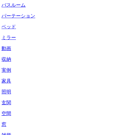
バスルーム
パーテーション
ベッド
ミラー
動画
収納
実例
家具
照明
玄関
空間
窓