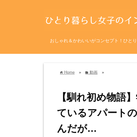
おしゃれ＆かわいいがコンセプト！ひとり
Home
»
動画
»
home
folder
【馴れ初め物語】
ているアパートの
んだが…