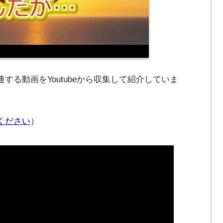
する動画をYoutubeから収集して紹介していま
ください
）