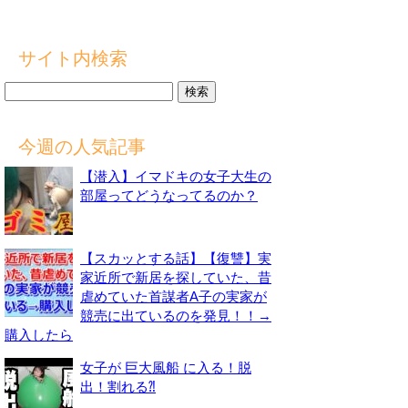
サイト内検索
検
索:
今週の人気記事
【潜入】イマドキの女子大生の
部屋ってどうなってるのか？
【スカッとする話】【復讐】実
家近所で新居を探していた、昔
虐めていた首謀者A子の実家が
競売に出ているのを発見！！→
購入したら
女子が 巨大風船 に入る！脱
出！割れる⁈