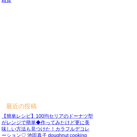
雑貨
最近の投稿
【簡単レシピ】100均セリアのドーナツ型
がレンジで簡単◆作ってみたけど更に美
味しい方法も見つけた！カラフルデコレ
ーション♡ 池田真子 doughnut cooking