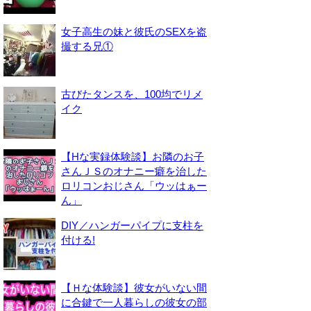
女子高生の妹と彼氏のSEXを盗
撮する兄①
古びたタンスを、100均でリメ
イク
【Hな実録体験談】お隣のお子
さんＪＳのオナニー癖を治した
ロリコンおじさん「ウッはぁー
ん」
DIY／ハンガーパイプに支柱を
付ける!
【Ｈな体験談】彼女がいない間
に合鍵で一人暮らしの彼女の部