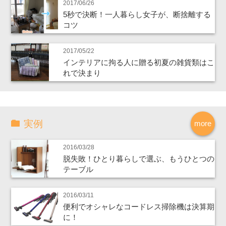
2017/06/26
5秒で決断！一人暮らし女子が、断捨離する
コツ
2017/05/22
インテリアに拘る人に贈る初夏の雑貨類はこ
れで決まり
実例
more
2016/03/28
脱失敗！ひとり暮らしで選ぶ、もうひとつの
テーブル
2016/03/11
便利でオシャレなコードレス掃除機は決算期
に！