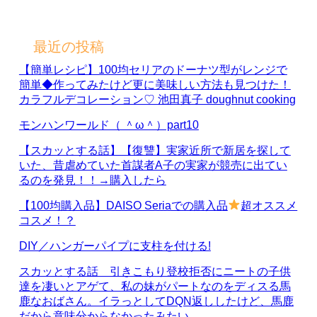
最近の投稿
【簡単レシピ】100均セリアのドーナツ型がレンジで
簡単◆作ってみたけど更に美味しい方法も見つけた！
カラフルデコレーション♡ 池田真子 doughnut cooking
モンハンワールド（ ＾ω＾）part10
【スカッとする話】【復讐】実家近所で新居を探して
いた、昔虐めていた首謀者A子の実家が競売に出てい
るのを発見！！→購入したら
【100均購入品】DAISO Seriaでの購入品
超オススメ
コスメ！？
DIY／ハンガーパイプに支柱を付ける!
スカッとする話 引きこもり登校拒否にニートの子供
達を凄いとアゲて、私の妹がパートなのをディスる馬
鹿なおばさん。イラっとしてDQN返ししたけど、馬鹿
だから意味分からなかったみたい…