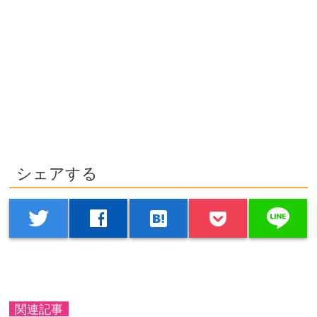
シェアする
line
twitter
facebook
hatenabookmark
関連記事