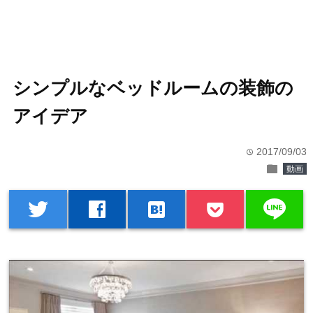
シンプルなベッドルームの装飾の
アイデア
2017/09/03
time
folder
動画
line
twitter
facebook
hatenabookmark