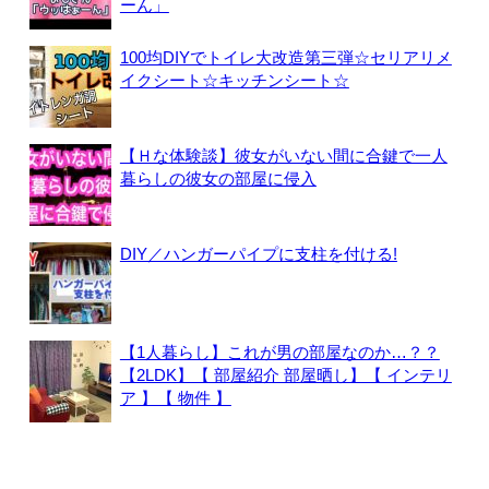
ーん」
100均DIYでトイレ大改造第三弾☆セリアリメ
イクシート☆キッチンシート☆
【Ｈな体験談】彼女がいない間に合鍵で一人
暮らしの彼女の部屋に侵入
DIY／ハンガーパイプに支柱を付ける!
【1人暮らし】これが男の部屋なのか…？？
【2LDK】【 部屋紹介 部屋晒し】【 インテリ
ア 】【 物件 】