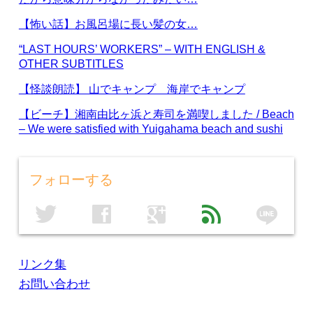
【怖い話】お風呂場に長い髪の女…
“LAST HOURS’ WORKERS” – WITH ENGLISH &
OTHER SUBTITLES
【怪談朗読】 山でキャンプ 海岸でキャンプ
【ビーチ】湘南由比ヶ浜と寿司を満喫しました / Beach
– We were satisfied with Yuigahama beach and sushi
フォローする
line
twitter
facebook
google
feed
リンク集
お問い合わせ