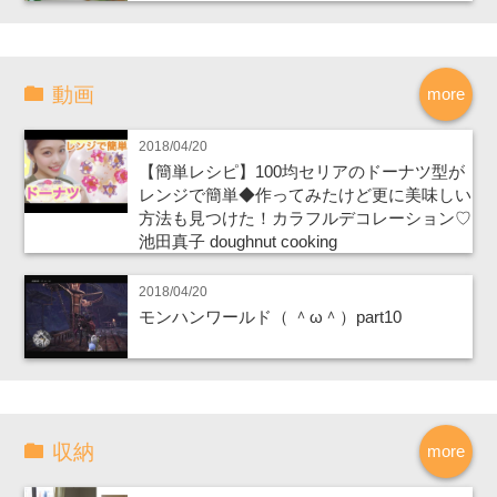
動画
more
2018/04/20
【簡単レシピ】100均セリアのドーナツ型が
レンジで簡単◆作ってみたけど更に美味しい
方法も見つけた！カラフルデコレーション♡
池田真子 doughnut cooking
2018/04/20
モンハンワールド（ ＾ω＾）part10
収納
more