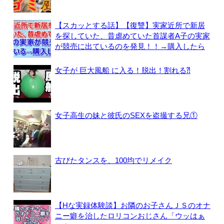
【スカッとする話】【復讐】実家近所で新居
を探していた、昔虐めていた首謀者A子の実家
が競売に出ているのを発見！！→購入したら
女子が 巨大風船 に入る！脱出！割れる⁈
女子高生の妹と彼氏のSEXを盗撮する兄①
古びたタンスを、100均でリメイク
【Hな実録体験談】お隣のお子さんＪＳのオナ
ニー癖を治したロリコンおじさん「ウッはぁ