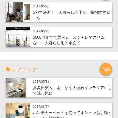
2017/06/26
5秒で決断！一人暮らし女子が、断捨離する
コツ
2017/06/20
5000円までで選べる！オシャレでスリム
な、１人暮らし用の傘立て
テクニック
more
2017/05/31
真夏日突入、水回りを大理石インテリアにし
て涼し気に
2017/03/27
パンチカーペットを使ってオシャレお手軽イ