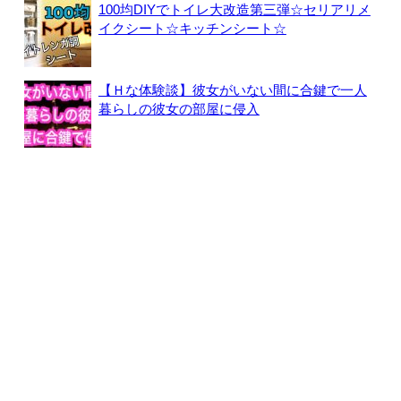
100均DIYでトイレ大改造第三弾☆セリアリメ
イクシート☆キッチンシート☆
【Ｈな体験談】彼女がいない間に合鍵で一人
暮らしの彼女の部屋に侵入