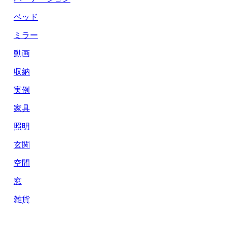
ベッド
ミラー
動画
収納
実例
家具
照明
玄関
空間
窓
雑貨