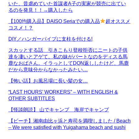
いた、昔虐めていた首謀者A子の実家が競売に出てい
るのを発見！！→購入したら
【100均購入品】DAISO Seriaでの購入品
超オススメ
コスメ！？
DIY／ハンガーパイプに支柱を付ける!
スカッとする話 引きこもり登校拒否にニートの子供
達を凄いとアゲて、私の妹がパートなのをディスる馬
鹿なおばさん。イラっとしてDQN返ししたけど、馬鹿
だから意味分からなかったみたい…
【怖い話】お風呂場に長い髪の女…
“LAST HOURS’ WORKERS” – WITH ENGLISH &
OTHER SUBTITLES
【怪談朗読】 山でキャンプ 海岸でキャンプ
【ビーチ】湘南由比ヶ浜と寿司を満喫しました / Beach
– We were satisfied with Yuigahama beach and sushi