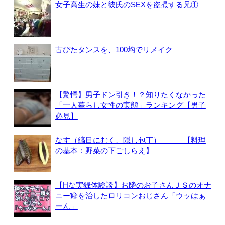
女子高生の妹と彼氏のSEXを盗撮する兄①
古びたタンスを、100均でリメイク
【驚愕】男子ドン引き！？知りたくなかった
「一人暮らし女性の実態」ランキング【男子
必見】
なす（縞目にむく、隠し包丁） 【料理
の基本：野菜の下ごしらえ】
【Hな実録体験談】お隣のお子さんＪＳのオナ
ニー癖を治したロリコンおじさん「ウッはぁ
ーん」