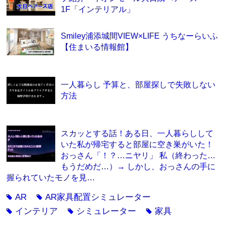
1F「インテリアル」
Smiley浦添城間VIEW×LIFE うちなーらいふ
【住まいる情報館】
一人暮らし 予算と、部屋探しで失敗しない
方法
スカッとする話！ある日、一人暮らしして
いた私が帰宅すると部屋に空き巣がいた！
おっさん「！？…ニヤリ」 私（終わった…
もうだめだ…）→ しかし、おっさんの手に
握られていたモノを見…
AR
AR家具配置シミュレーター
tag
tag
インテリア
シミュレーター
家具
tag
tag
tag