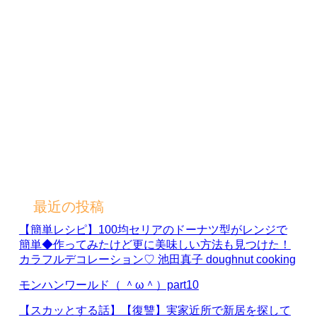
最近の投稿
【簡単レシピ】100均セリアのドーナツ型がレンジで
簡単◆作ってみたけど更に美味しい方法も見つけた！
カラフルデコレーション♡ 池田真子 doughnut cooking
モンハンワールド（ ＾ω＾）part10
【スカッとする話】【復讐】実家近所で新居を探して