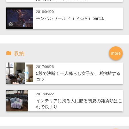
2018/04/20
モンハンワールド（ ＾ω＾）part10
収納
more
2017/06/26
5秒で決断！一人暮らし女子が、断捨離する
コツ
2017/05/22
インテリアに拘る人に贈る初夏の雑貨類はこ
れで決まり