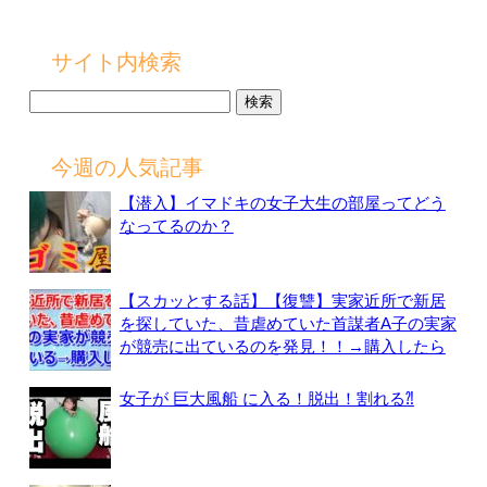
サイト内検索
検
索:
今週の人気記事
【潜入】イマドキの女子大生の部屋ってどう
なってるのか？
【スカッとする話】【復讐】実家近所で新居
を探していた、昔虐めていた首謀者A子の実家
が競売に出ているのを発見！！→購入したら
女子が 巨大風船 に入る！脱出！割れる⁈