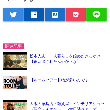
line
twitter
facebook
hatenabookmark
関連記事
松本人志 一人暮らしを始めたきっかけ
【追い出されたんやからな】
【ルームツアー】物が多いんです…
大阪の家具店・雑貨屋・インテリアショッ
プ紹介・イオンモール大日隣ベアーズ