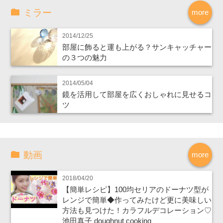
ミラー
more
2014/12/25
部屋に飾ると運も上がる？サンキャッチャー
の３つの魅力
2014/05/04
鏡を活用して部屋を広くおしゃれに見せるコ
ツ
動画
more
2018/04/20
【簡単レシピ】100均セリアのドーナツ型が
レンジで簡単◆作ってみたけど更に美味しい
方法も見つけた！カラフルデコレーション♡
池田真子 doughnut cooking