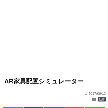
AR家具配置シミュレーター
2017/09/13
time
folder
動画