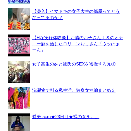
【潜入】イマドキの女子大生の部屋ってどう
なってるのか？
【Hな実録体験談】お隣のお子さんＪＳのオナ
ニー癖を治したロリコンおじさん「ウッはぁ
ーん」
女子高生の妹と彼氏のSEXを盗撮する兄①
洗濯物で判る私生活、独身女性編まとめ３
愛美-5cm★23日目★裸の女を。。