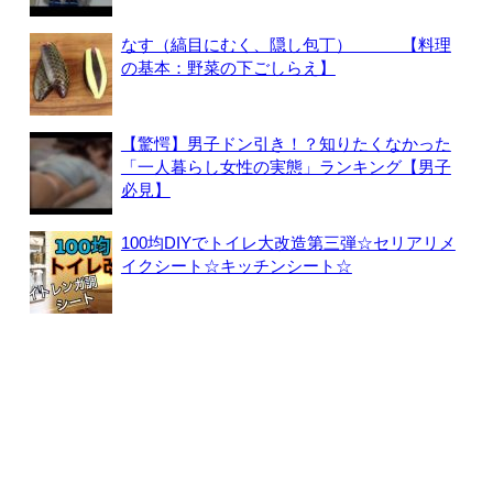
なす（縞目にむく、隠し包丁） 【料理
の基本：野菜の下ごしらえ】
【驚愕】男子ドン引き！？知りたくなかった
「一人暮らし女性の実態」ランキング【男子
必見】
100均DIYでトイレ大改造第三弾☆セリアリメ
イクシート☆キッチンシート☆