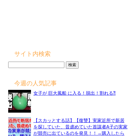
サイト内検索
検
索:
今週の人気記事
女子が 巨大風船 に入る！脱出！割れる⁈
【スカッとする話】【復讐】実家近所で新居
を探していた、昔虐めていた首謀者A子の実家
が競売に出ているのを発見！！→購入したら