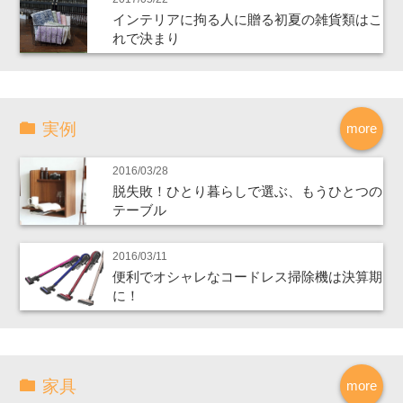
インテリアに拘る人に贈る初夏の雑貨類はこ
れで決まり
実例
more
2016/03/28
脱失敗！ひとり暮らしで選ぶ、もうひとつの
テーブル
2016/03/11
便利でオシャレなコードレス掃除機は決算期
に！
家具
more