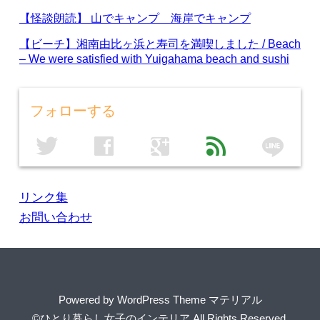
【怪談朗読】 山でキャンプ 海岸でキャンプ
【ビーチ】湘南由比ヶ浜と寿司を満喫しました / Beach
– We were satisfied with Yuigahama beach and sushi
フォローする
line
twitter
facebook
google
feed
リンク集
お問い合わせ
Powered by
WordPress Theme マテリアル
©ひとり暮らし女子のインテリア
All Rights Reserved.