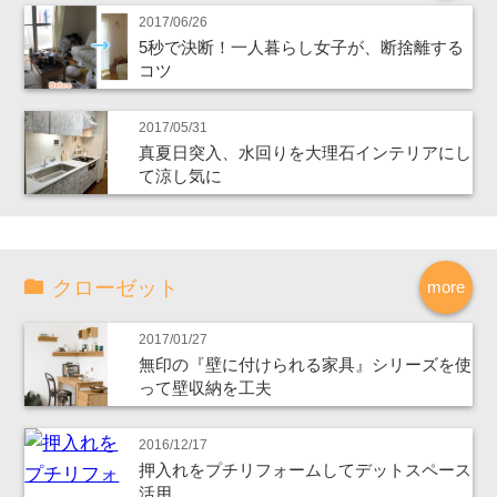
2017/06/26
5秒で決断！一人暮らし女子が、断捨離する
コツ
2017/05/31
真夏日突入、水回りを大理石インテリアにし
て涼し気に
クローゼット
more
2017/01/27
無印の『壁に付けられる家具』シリーズを使
って壁収納を工夫
2016/12/17
押入れをプチリフォームしてデットスペース
活用