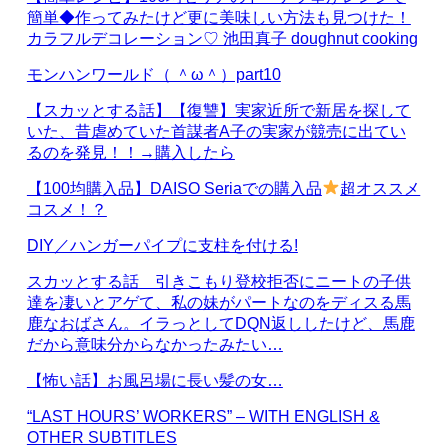
簡単◆作ってみたけど更に美味しい方法も見つけた！
カラフルデコレーション♡ 池田真子 doughnut cooking
モンハンワールド（ ＾ω＾）part10
【スカッとする話】【復讐】実家近所で新居を探して
いた、昔虐めていた首謀者A子の実家が競売に出てい
るのを発見！！→購入したら
【100均購入品】DAISO Seriaでの購入品
超オススメ
コスメ！？
DIY／ハンガーパイプに支柱を付ける!
スカッとする話 引きこもり登校拒否にニートの子供
達を凄いとアゲて、私の妹がパートなのをディスる馬
鹿なおばさん。イラっとしてDQN返ししたけど、馬鹿
だから意味分からなかったみたい…
【怖い話】お風呂場に長い髪の女…
“LAST HOURS’ WORKERS” – WITH ENGLISH &
OTHER SUBTITLES