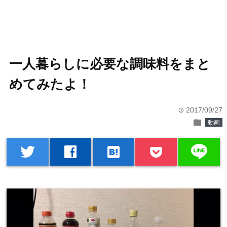
一人暮らしに必要な調味料をまと
めてみたよ！
2017/09/27
time
folder
動画
line
twitter
facebook
hatenabookmark