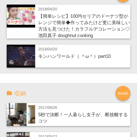
2018/04/20
【簡単レシピ】100均セリアのドーナツ型が
レンジで簡単◆作ってみたけど更に美味しい
方法も見つけた！カラフルデコレーション♡
池田真子 doughnut cooking
2018/04/20
モンハンワールド（ ＾ω＾）part10
収納
more
2017/06/26
5秒で決断！一人暮らし女子が、断捨離する
コツ
2017/05/22