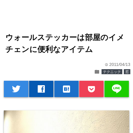
ウォールステッカーは部屋のイメ
チェンに便利なアイテム
2011/04/13
time
folder
テクニック
窓
line
twitter
facebook
hatenabookmark