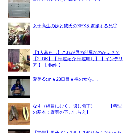
女子高生の妹と彼氏のSEXを盗撮する兄①
【1人暮らし】これが男の部屋なのか…？？
【2LDK】【 部屋紹介 部屋晒し】【 インテリ
ア 】【 物件 】
愛美-5cm★23日目★裸の女を。。
なす（縞目にむく、隠し包丁） 【料理
の基本：野菜の下ごしらえ】
【驚愕】男子ドン引き！？知りたくなかった