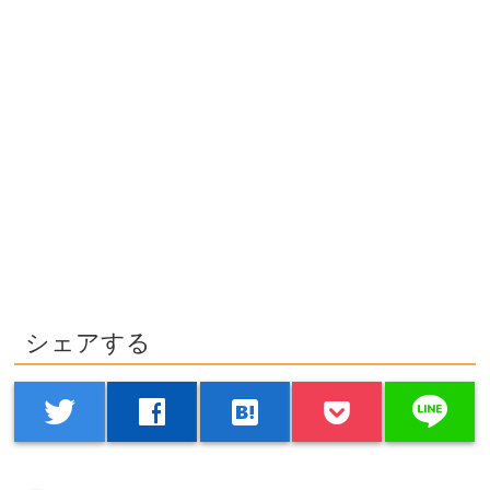
シェアする
line
twitter
facebook
hatenabookmark