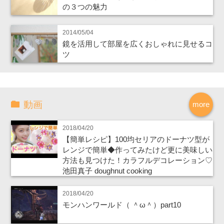
の３つの魅力
2014/05/04
鏡を活用して部屋を広くおしゃれに見せるコ
ツ
動画
more
2018/04/20
【簡単レシピ】100均セリアのドーナツ型が
レンジで簡単◆作ってみたけど更に美味しい
方法も見つけた！カラフルデコレーション♡
池田真子 doughnut cooking
2018/04/20
モンハンワールド（ ＾ω＾）part10