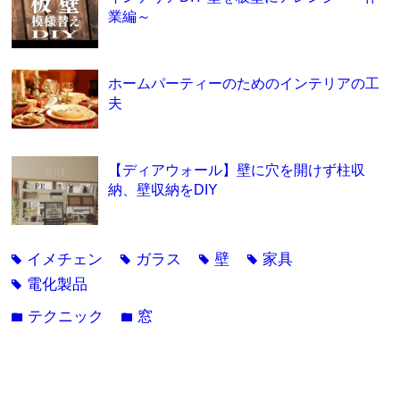
業編～
ホームパーティーのためのインテリアの工
夫
【ディアウォール】壁に穴を開けず柱収
納、壁収納をDIY
イメチェン
ガラス
壁
家具
tag
tag
tag
tag
電化製品
tag
テクニック
窓
folder
folder