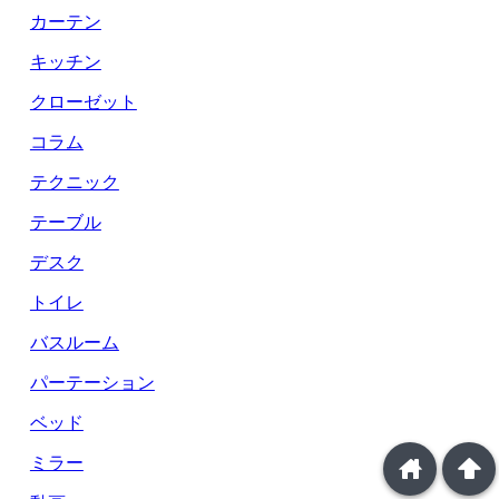
カーテン
キッチン
クローゼット
コラム
テクニック
テーブル
デスク
トイレ
バスルーム
パーテーション
ベッド
home
arrowup
ミラー