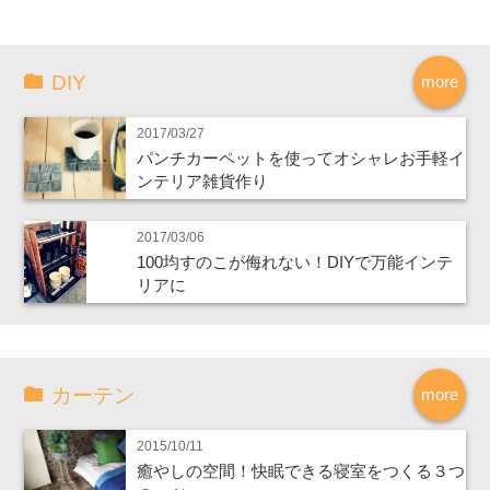
DIY
more
2017/03/27
パンチカーペットを使ってオシャレお手軽イ
ンテリア雑貨作り
2017/03/06
100均すのこが侮れない！DIYで万能インテ
リアに
カーテン
more
2015/10/11
癒やしの空間！快眠できる寝室をつくる３つ