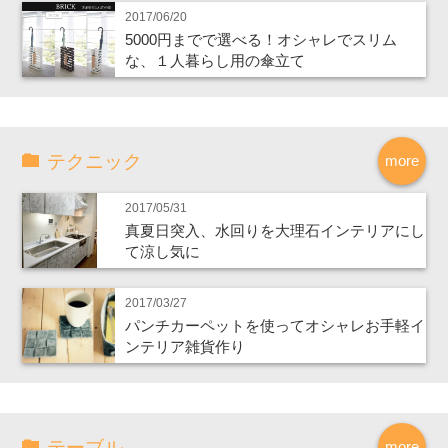
2017/06/20
5000円までで選べる！オシャレでスリム
な、１人暮らし用の傘立て
テクニック
more
2017/05/31
真夏日突入、水回りを大理石インテリアにし
て涼し気に
2017/03/27
パンチカーペットを使ってオシャレお手軽イ
ンテリア雑貨作り
テーブル
more