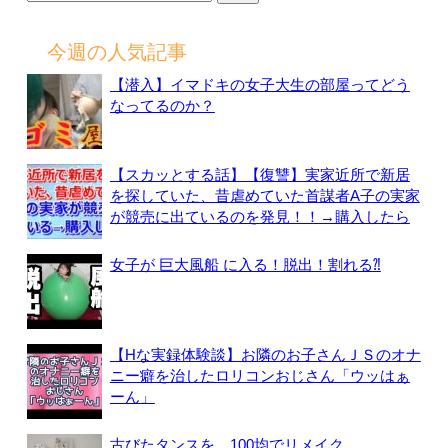
索:
今週の人気記事
【潜入】イマドキの女子大生の部屋ってどう
なってるのか？
【スカッとする話】【復讐】実家近所で新居
を探していた、昔虐めていた首謀者A子の実家
が競売に出ているのを発見！！→購入したら
女子が 巨大風船 に入る！脱出！割れる⁈
【Hな実録体験談】お隣のお子さんＪＳのオナ
ニー癖を治したロリコンおじさん「ウッはぁ
ーん」
古びたタンスを、100均でリメイク