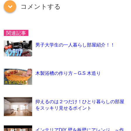
コメントする
down
関連記事
男子大学生の一人暮らし部屋紹介！！
木製浴槽の作り方 – G.S 木造り
抑えるのは２つだけ！ひとり暮らしの部屋
をスッキリ見せるポイント
インテリアDIY 壁を板壁にアレンジ ～作