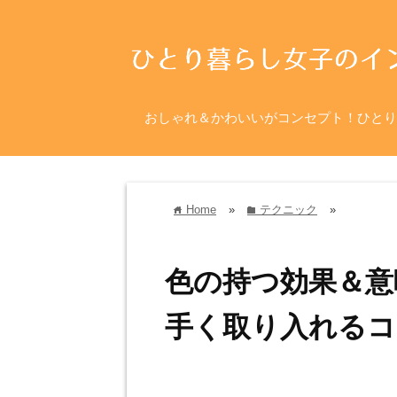
おしゃれ＆かわいいがコンセプト！ひとり
Home
»
テクニック
»
home
folder
色の持つ効果＆意
手く取り入れるコ