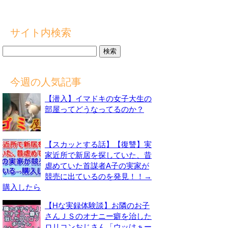
サイト内検索
検
索:
今週の人気記事
【潜入】イマドキの女子大生の
部屋ってどうなってるのか？
【スカッとする話】【復讐】実
家近所で新居を探していた、昔
虐めていた首謀者A子の実家が
競売に出ているのを発見！！→
購入したら
【Hな実録体験談】お隣のお子
さんＪＳのオナニー癖を治した
ロリコンおじさん「ウッはぁー