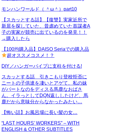
モンハンワールド（ ＾ω＾）part10
【スカッとする話】【復讐】実家近所で
新居を探していた、昔虐めていた首謀者A
子の実家が競売に出ているのを発見！！
→購入したら
【100均購入品】DAISO Seriaでの購入品
超オススメコスメ！？
DIY／ハンガーパイプに支柱を付ける!
スカッとする話 引きこもり登校拒否に
ニートの子供達を凄いとアゲて、私の妹
がパートなのをディスる馬鹿なおばさ
ん。イラっとしてDQN返ししたけど、馬
鹿だから意味分からなかったみたい…
【怖い話】お風呂場に長い髪の女…
“LAST HOURS’ WORKERS” – WITH
ENGLISH & OTHER SUBTITLES