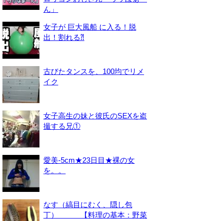
ん」
女子が 巨大風船 に入る！脱
出！割れる⁈
古びたタンスを、100均でリメ
イク
女子高生の妹と彼氏のSEXを盗
撮する兄①
愛美-5cm★23日目★裸の女
を。。
なす（縞目にむく、隠し包
丁） 【料理の基本：野菜