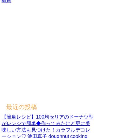
雑貨
最近の投稿
【簡単レシピ】100均セリアのドーナツ型
がレンジで簡単◆作ってみたけど更に美
味しい方法も見つけた！カラフルデコレ
ーション♡ 池田真子 doughnut cooking