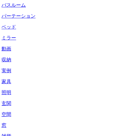
バスルーム
パーテーション
ベッド
ミラー
動画
収納
実例
家具
照明
玄関
空間
窓