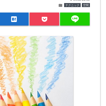
folder
テクニック
空間
line
hatenabookmark