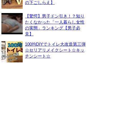
の下ごしらえ】
【驚愕】男子ドン引き！？知り
たくなかった「一人暮らし女性
の実態」ランキング【男子必
見】
100均DIYでトイレ大改造第三弾
☆セリアリメイクシート☆キッ
チンシート☆