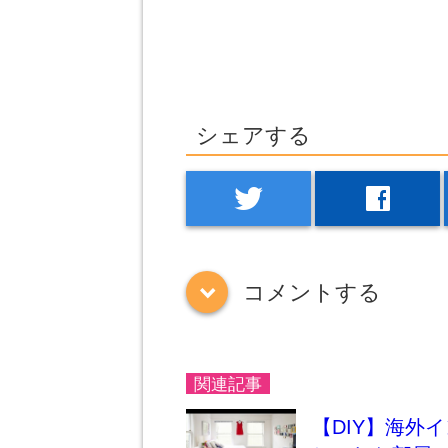
シェアする
twitter
facebook
コメントする
down
関連記事
【DIY】海外