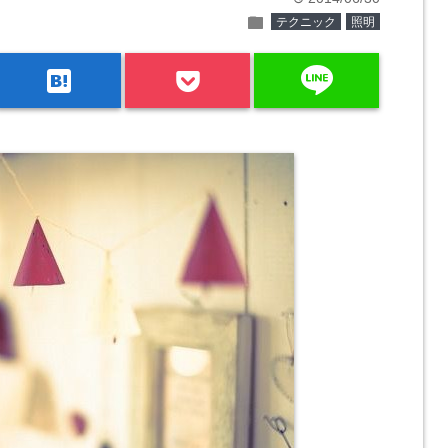
folder
テクニック
照明
line
hatenabookmark