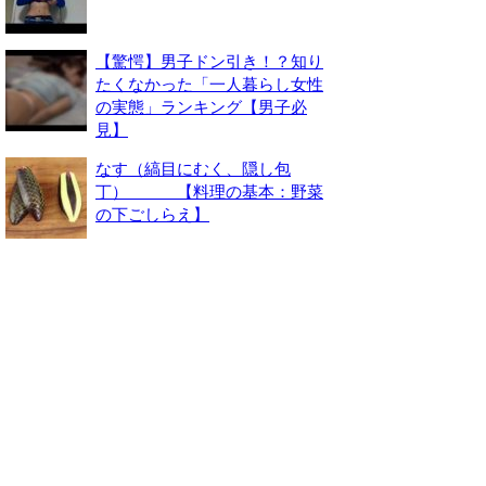
【驚愕】男子ドン引き！？知り
たくなかった「一人暮らし女性
の実態」ランキング【男子必
見】
なす（縞目にむく、隠し包
丁） 【料理の基本：野菜
の下ごしらえ】