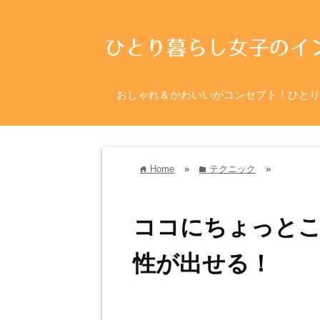
おしゃれ＆かわいいがコンセプト！ひとり
Home
»
テクニック
»
home
folder
ココにちょっと
性が出せる！