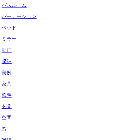
バスルーム
パーテーション
ベッド
ミラー
動画
収納
実例
家具
照明
玄関
空間
窓