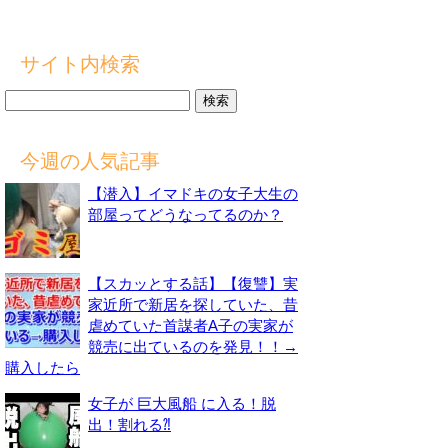
サイト内検索
検
索:
今週の人気記事
【潜入】イマドキの女子大生の
部屋ってどうなってるのか？
【スカッとする話】【復讐】実
家近所で新居を探していた、昔
虐めていた首謀者A子の実家が
競売に出ているのを発見！！→
購入したら
女子が 巨大風船 に入る！脱
出！割れる⁈