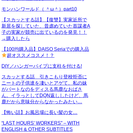
モンハンワールド（ ＾ω＾）part10
【スカッとする話】【復讐】実家近所で
新居を探していた、昔虐めていた首謀者A
子の実家が競売に出ているのを発見！！
→購入したら
【100均購入品】DAISO Seriaでの購入品
超オススメコスメ！？
DIY／ハンガーパイプに支柱を付ける!
スカッとする話 引きこもり登校拒否に
ニートの子供達を凄いとアゲて、私の妹
がパートなのをディスる馬鹿なおばさ
ん。イラっとしてDQN返ししたけど、馬
鹿だから意味分からなかったみたい…
【怖い話】お風呂場に長い髪の女…
“LAST HOURS’ WORKERS” – WITH
ENGLISH & OTHER SUBTITLES