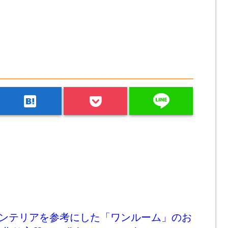
line
hatenabookmark
インテリアを参考にした「ワンルーム」のお