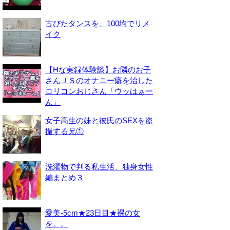
古びたタンスを、100均でリメ
イク
【Hな実録体験談】お隣のお子
さんＪＳのオナニー癖を治した
ロリコンおじさん「ウッはぁー
ん」
女子高生の妹と彼氏のSEXを盗
撮する兄①
洗濯物で判る私生活、独身女性
編まとめ３
愛美-5cm★23日目★裸の女
を。。