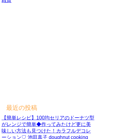
雑貨
最近の投稿
【簡単レシピ】100均セリアのドーナツ型
がレンジで簡単◆作ってみたけど更に美
味しい方法も見つけた！カラフルデコレ
ーション♡ 池田真子 doughnut cooking