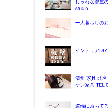
しゃれな部屋の作り方
studio.
一人暮らしの
インテリアDI
清州 家具 北名
ケン家具 TEL 05
道端に落ちて