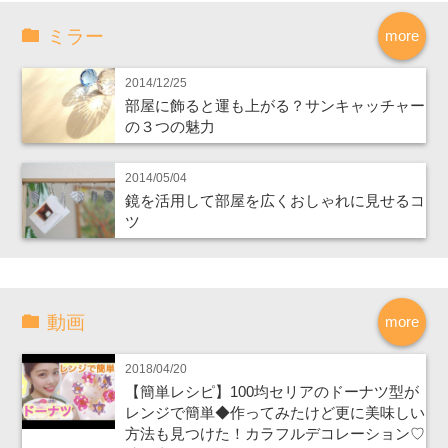
ミラー
more
2014/12/25
部屋に飾ると運も上がる？サンキャッチャー
の３つの魅力
2014/05/04
鏡を活用して部屋を広くおしゃれに見せるコ
ツ
動画
more
2018/04/20
【簡単レシピ】100均セリアのドーナツ型が
レンジで簡単◆作ってみたけど更に美味しい
方法も見つけた！カラフルデコレーション♡