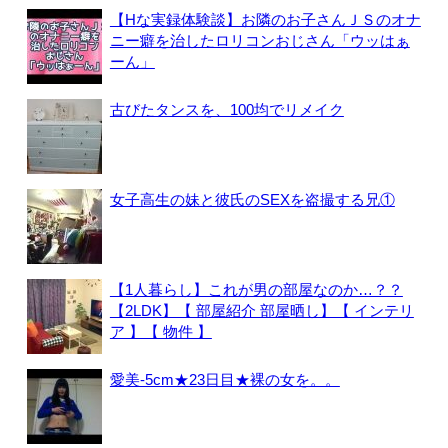
【Hな実録体験談】お隣のお子さんＪＳのオナ
ニー癖を治したロリコンおじさん「ウッはぁ
ーん」
古びたタンスを、100均でリメイク
女子高生の妹と彼氏のSEXを盗撮する兄①
【1人暮らし】これが男の部屋なのか…？？
【2LDK】【 部屋紹介 部屋晒し】【 インテリ
ア 】【 物件 】
愛美-5cm★23日目★裸の女を。。