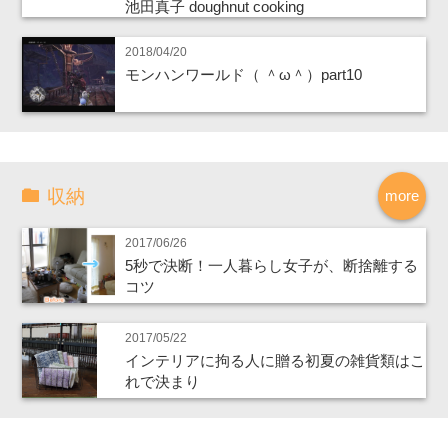
池田真子 doughnut cooking
2018/04/20
モンハンワールド（ ＾ω＾）part10
収納
more
2017/06/26
5秒で決断！一人暮らし女子が、断捨離する
コツ
2017/05/22
インテリアに拘る人に贈る初夏の雑貨類はこ
れで決まり