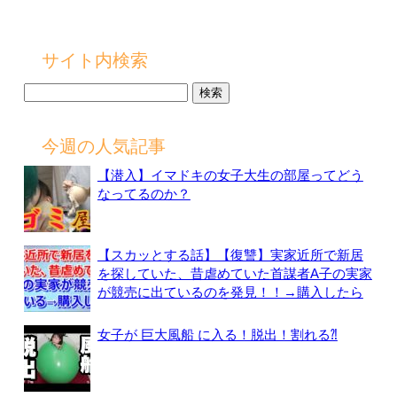
サイト内検索
検
索:
今週の人気記事
【潜入】イマドキの女子大生の部屋ってどう
なってるのか？
【スカッとする話】【復讐】実家近所で新居
を探していた、昔虐めていた首謀者A子の実家
が競売に出ているのを発見！！→購入したら
女子が 巨大風船 に入る！脱出！割れる⁈