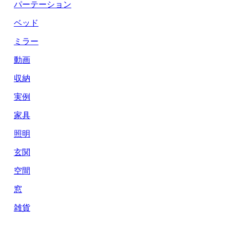
パーテーション
ベッド
ミラー
動画
収納
実例
家具
照明
玄関
空間
窓
雑貨