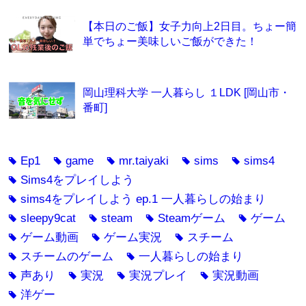
【本日のご飯】女子力向上2日目。ちょー簡
単でちょー美味しいご飯ができた！
岡山理科大学 一人暮らし １LDK [岡山市・
番町]
Ep1
game
mr.taiyaki
sims
sims4
tag
tag
tag
tag
tag
Sims4をプレイしよう
tag
sims4をプレイしよう ep.1 一人暮らしの始まり
tag
sleepy9cat
steam
Steamゲーム
ゲーム
tag
tag
tag
tag
ゲーム動画
ゲーム実況
スチーム
tag
tag
tag
スチームのゲーム
一人暮らしの始まり
tag
tag
声あり
実況
実況プレイ
実況動画
tag
tag
tag
tag
洋ゲー
tag