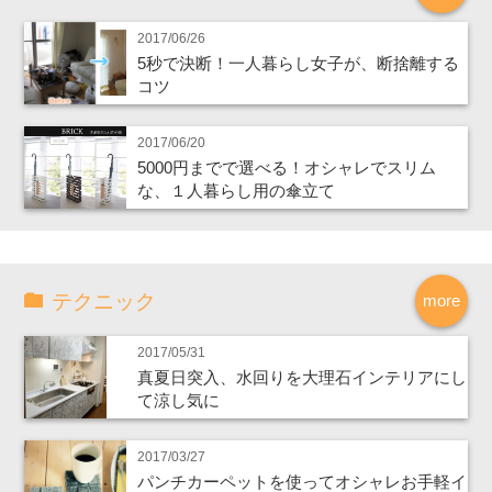
2017/06/26
5秒で決断！一人暮らし女子が、断捨離する
コツ
2017/06/20
5000円までで選べる！オシャレでスリム
な、１人暮らし用の傘立て
テクニック
more
2017/05/31
真夏日突入、水回りを大理石インテリアにし
て涼し気に
2017/03/27
パンチカーペットを使ってオシャレお手軽イ