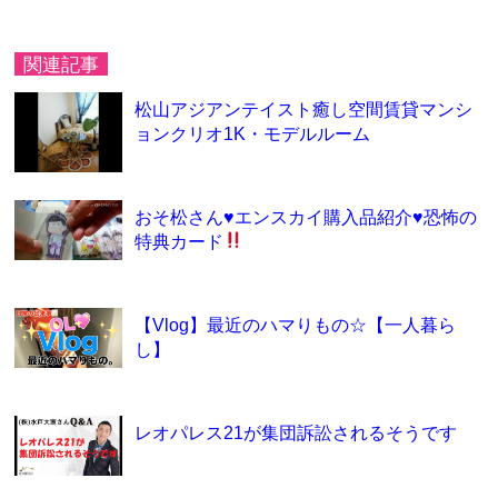
関連記事
松山アジアンテイスト癒し空間賃貸マンシ
ョンクリオ1K・モデルルーム
おそ松さん
♥
エンスカイ購入品紹介
♥
恐怖の
特典カード
【Vlog】最近のハマりもの☆【一人暮ら
し】
レオパレス21が集団訴訟されるそうです