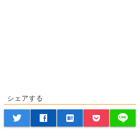
シェアする
line
twitter
facebook
hatenabookmark