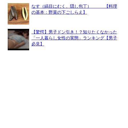
なす（縞目にむく、隠し包丁） 【料理
の基本：野菜の下ごしらえ】
【驚愕】男子ドン引き！？知りたくなかった
「一人暮らし女性の実態」ランキング【男子
必見】