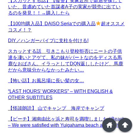
【スカッとする話】【復讐】実家近所で新居を探して
いた、昔虐めていた首謀者A子の実家が競売に出てい
るのを発見！！→購入したら
【100均購入品】DAISO Seriaでの購入品
超オススメ
コスメ！？
DIY／ハンガーパイプに支柱を付ける!
スカッとする話 引きこもり登校拒否にニートの子供
達を凄いとアゲて、私の妹がパートなのをディスる馬
鹿なおばさん。イラっとしてDQN返ししたけど、馬鹿
だから意味分からなかったみたい…
【怖い話】お風呂場に長い髪の女…
“LAST HOURS’ WORKERS” – WITH ENGLISH &
OTHER SUBTITLES
【怪談朗読】 山でキャンプ 海岸でキャンプ
【ビーチ】湘南由比ヶ浜と寿司を満喫しました / Beach
home
arrowup
– We were satisfied with Yuigahama beach and sushi