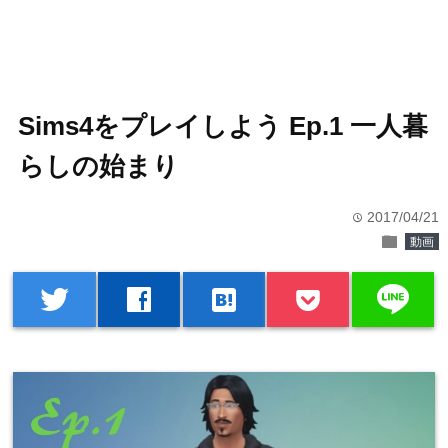
Sims4をプレイしよう Ep.1 一人暮
らしの始まり
2017/04/21
time
folder
動画
line
twitter
facebook
hatenabookmark