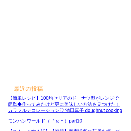
最近の投稿
【簡単レシピ】100均セリアのドーナツ型がレンジで
簡単◆作ってみたけど更に美味しい方法も見つけた！
カラフルデコレーション♡ 池田真子 doughnut cooking
モンハンワールド（ ＾ω＾）part10