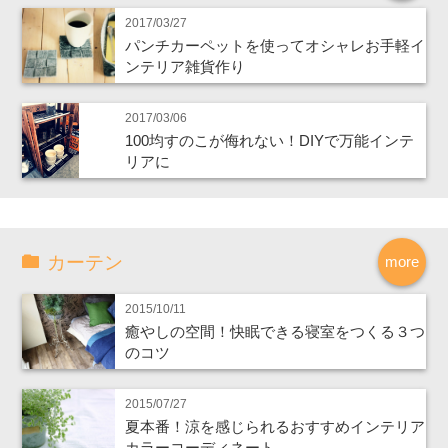
2017/03/27
パンチカーペットを使ってオシャレお手軽イ
ンテリア雑貨作り
2017/03/06
100均すのこが侮れない！DIYで万能インテ
リアに
カーテン
more
2015/10/11
癒やしの空間！快眠できる寝室をつくる３つ
のコツ
2015/07/27
夏本番！涼を感じられるおすすめインテリア
カラーコーディネート