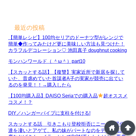
最近の投稿
【簡単レシピ】100均セリアのドーナツ型がレンジで
簡単◆作ってみたけど更に美味しい方法も見つけた！
カラフルデコレーション♡ 池田真子 doughnut cooking
モンハンワールド（ ＾ω＾）part10
【スカッとする話】【復讐】実家近所で新居を探して
いた、昔虐めていた首謀者A子の実家が競売に出てい
るのを発見！！→購入したら
【100均購入品】DAISO Seriaでの購入品
超オススメ
コスメ！？
DIY／ハンガーパイプに支柱を付ける!
スカッとする話 引きこもり登校拒否にニートの子供
home
arrowup
達を凄いとアゲて、私の妹がパートなのをディスる馬