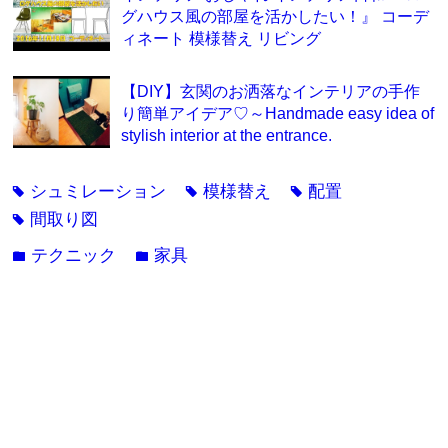
グハウス風の部屋を活かしたい！』 コーデ
ィネート 模様替え リビング
【DIY】玄関のお洒落なインテリアの手作
り簡単アイデア♡～Handmade easy idea of
stylish interior at the entrance.
シュミレーション
模様替え
配置
tag
tag
tag
間取り図
tag
テクニック
家具
folder
folder