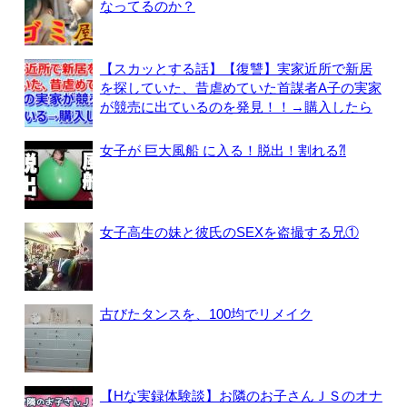
なってるのか？
【スカッとする話】【復讐】実家近所で新居
を探していた、昔虐めていた首謀者A子の実家
が競売に出ているのを発見！！→購入したら
女子が 巨大風船 に入る！脱出！割れる⁈
女子高生の妹と彼氏のSEXを盗撮する兄①
古びたタンスを、100均でリメイク
【Hな実録体験談】お隣のお子さんＪＳのオナ