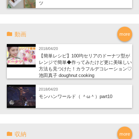
ツ
動画
more
2018/04/20
【簡単レシピ】100均セリアのドーナツ型が
レンジで簡単◆作ってみたけど更に美味しい
方法も見つけた！カラフルデコレーション♡
池田真子 doughnut cooking
2018/04/20
モンハンワールド（ ＾ω＾）part10
収納
more