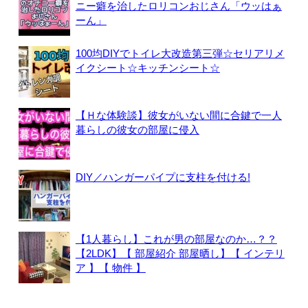
ニー癖を治したロリコンおじさん「ウッはぁ
ーん」
100均DIYでトイレ大改造第三弾☆セリアリメ
イクシート☆キッチンシート☆
【Ｈな体験談】彼女がいない間に合鍵で一人
暮らしの彼女の部屋に侵入
DIY／ハンガーパイプに支柱を付ける!
【1人暮らし】これが男の部屋なのか…？？
【2LDK】【 部屋紹介 部屋晒し】【 インテリ
ア 】【 物件 】