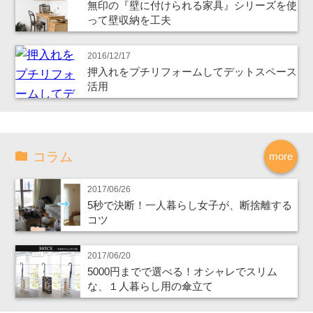
無印の『壁に付けられる家具』シリーズを使
って壁収納を工夫
2016/12/17
押入れをプチリフォームしてデットスペース
活用
コラム
more
2017/06/26
5秒で決断！一人暮らし女子が、断捨離する
コツ
2017/06/20
5000円までで選べる！オシャレでスリム
な、１人暮らし用の傘立て