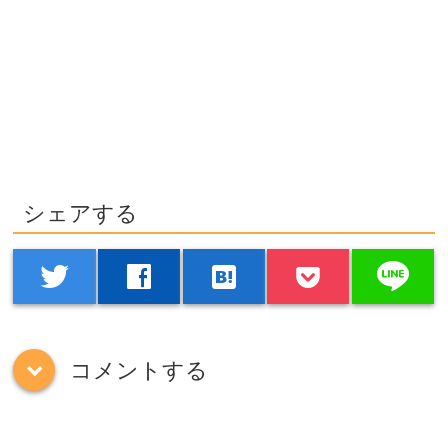
シェアする
line
twitter
facebook
hatenabookmark
コメントする
down