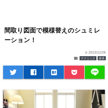
間取り図面で模様替えのシュミレ
ーション！
2013/12/26
time
folder
テクニック
家具
line
twitter
facebook
hatenabookmark