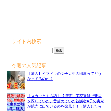
サイト内検索
検
索:
今週の人気記事
【潜入】イマドキの女子大生の部屋ってどう
なってるのか？
【スカッとする話】【復讐】実家近所で新居
を探していた、昔虐めていた首謀者A子の実家
が競売に出ているのを発見！！→購入したら