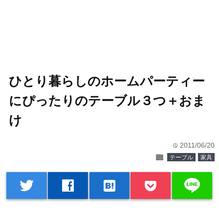
ひとり暮らしのホームパーティー
にぴったりのテーブル３つ＋おま
け
2011/06/20
time
folder
テーブル
家具
line
twitter
facebook
hatenabookmark