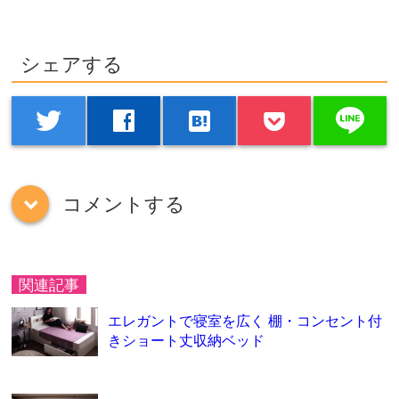
シェアする
line
twitter
facebook
hatenabookmark
コメントする
down
関連記事
エレガントで寝室を広く 棚・コンセント付
きショート丈収納ベッド