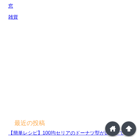
窓
雑貨
最近の投稿
home
arrowup
【簡単レシピ】100均セリアのドーナツ型がレンジで