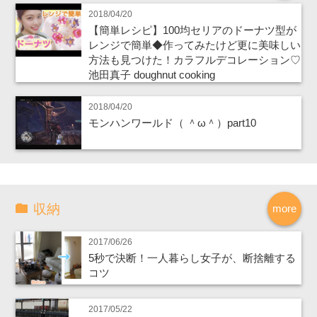
2018/04/20
【簡単レシピ】100均セリアのドーナツ型が
レンジで簡単◆作ってみたけど更に美味しい
方法も見つけた！カラフルデコレーション♡
池田真子 doughnut cooking
2018/04/20
モンハンワールド（ ＾ω＾）part10
収納
more
2017/06/26
5秒で決断！一人暮らし女子が、断捨離する
コツ
2017/05/22