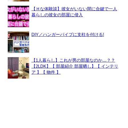
【Ｈな体験談】彼女がいない間に合鍵で一人
暮らしの彼女の部屋に侵入
DIY／ハンガーパイプに支柱を付ける!
【1人暮らし】これが男の部屋なのか…？？
【2LDK】【 部屋紹介 部屋晒し】【 インテリ
ア 】【 物件 】