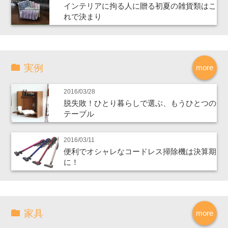
インテリアに拘る人に贈る初夏の雑貨類はこ
れで決まり
実例
more
2016/03/28
脱失敗！ひとり暮らしで選ぶ、もうひとつの
テーブル
2016/03/11
便利でオシャレなコードレス掃除機は決算期
に！
家具
more