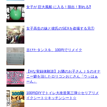
女子が 巨大風船 に入る！脱出！割れる⁈
女子高生の妹と彼氏のSEXを盗撮する兄①
古びたタンスを、100均でリメイク
【Hな実録体験談】お隣のお子さんＪＳのオナ
ニー癖を治したロリコンおじさん「ウッはぁ
ーん」
100均DIYでトイレ大改造第三弾☆セリアリメ
イクシート☆キッチンシート☆