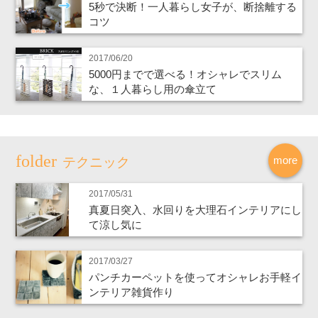
5秒で決断！一人暮らし女子が、断捨離する
コツ
2017/06/20
5000円までで選べる！オシャレでスリム
な、１人暮らし用の傘立て
more
テクニック
2017/05/31
真夏日突入、水回りを大理石インテリアにし
て涼し気に
2017/03/27
パンチカーペットを使ってオシャレお手軽イ
ンテリア雑貨作り