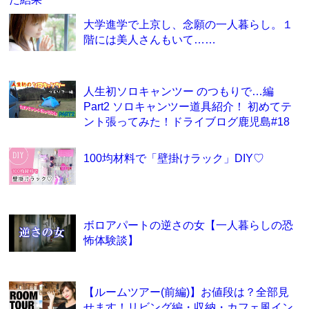
大学進学で上京し、念願の一人暮らし。１
階には美人さんもいて……
人生初ソロキャンツー のつもりで…編
Part2 ソロキャンツー道具紹介！ 初めてテ
ント張ってみた！ドライブログ鹿児島#18
100均材料で「壁掛けラック」DIY♡
ボロアパートの逆さの女【一人暮らしの恐
怖体験談】
【ルームツアー(前編)】お値段は？全部見
せます！リビング編・収納・カフェ風イン