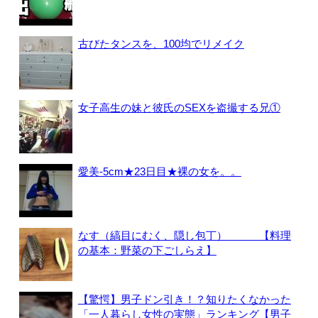
古びたタンスを、100均でリメイク
女子高生の妹と彼氏のSEXを盗撮する兄①
愛美-5cm★23日目★裸の女を。。
なす（縞目にむく、隠し包丁） 【料理
の基本：野菜の下ごしらえ】
【驚愕】男子ドン引き！？知りたくなかった
「一人暮らし女性の実態」ランキング【男子