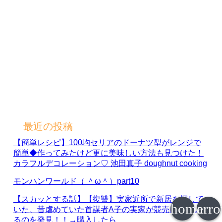
最近の投稿
【簡単レシピ】100均セリアのドーナツ型がレンジで
簡単◆作ってみたけど更に美味しい方法も見つけた！
カラフルデコレーション♡ 池田真子 doughnut cooking
モンハンワールド（ ＾ω＾）part10
【スカッとする話】【復讐】実家近所で新居を探して
home
arr
いた、昔虐めていた首謀者A子の実家が競売に出てい
るのを発見！！→購入したら