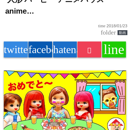
anime…
time
2018/01/23
folder
動画
line
twitter
facebook
hatenabookmark