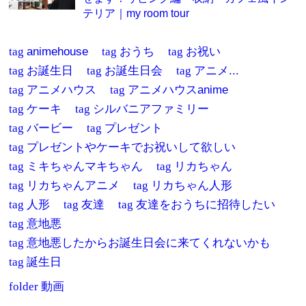
テリア｜my room tour
tag
animehouse
tag
おうち
tag
お祝い
tag
お誕生日
tag
お誕生日会
tag
アニメ...
tag
アニメハウス
tag
アニメハウスanime
tag
ケーキ
tag
シルバニアファミリー
tag
バービー
tag
プレゼント
tag
プレゼントやケーキでお祝いして欲しい
tag
ミキちゃんマキちゃん
tag
リカちゃん
tag
リカちゃんアニメ
tag
リカちゃん人形
tag
人形
tag
友達
tag
友達をおうちに招待したい
tag
意地悪
tag
意地悪したからお誕生日会に来てくれないかも
tag
誕生日
folder
動画