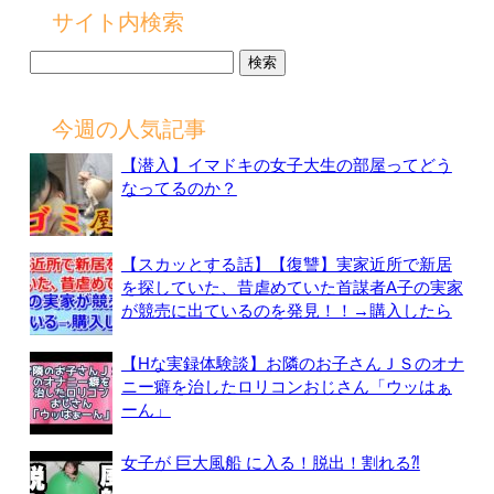
サイト内検索
検
索:
今週の人気記事
【潜入】イマドキの女子大生の部屋ってどう
なってるのか？
【スカッとする話】【復讐】実家近所で新居
を探していた、昔虐めていた首謀者A子の実家
が競売に出ているのを発見！！→購入したら
【Hな実録体験談】お隣のお子さんＪＳのオナ
ニー癖を治したロリコンおじさん「ウッはぁ
ーん」
女子が 巨大風船 に入る！脱出！割れる⁈