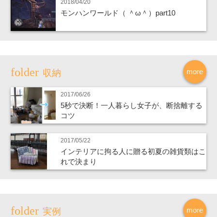
2018/04/20
モンハンワールド（ ＾ω＾）part10
more
収納
2017/06/26
5秒で決断！一人暮らし女子が、断捨離する
コツ
2017/05/22
インテリアに拘る人に贈る初夏の雑貨類はこ
れで決まり
more
実例