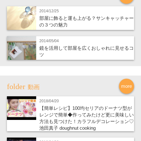
2014/12/25
部屋に飾ると運も上がる？サンキャッチャー
の３つの魅力
2014/05/04
鏡を活用して部屋を広くおしゃれに見せるコ
ツ
more
動画
2018/04/20
【簡単レシピ】100均セリアのドーナツ型が
レンジで簡単◆作ってみたけど更に美味しい
方法も見つけた！カラフルデコレーション♡
池田真子 doughnut cooking