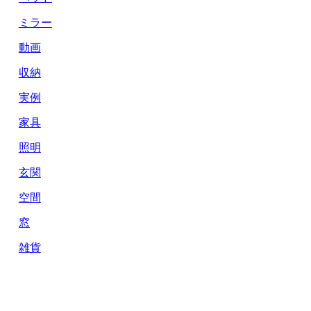
ミラー
動画
収納
実例
家具
照明
玄関
空間
窓
雑貨