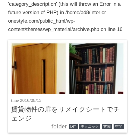
'category_description' (this will throw an Error in a
future version of PHP) in
/home/ad8/interior-
onestyle.com/public_html/wp-
content/themes/wp_material/archive.php
on line
16
time
2016/05/13
賃貸物件の扉をリメイクシートでチ
ェンジ
folder
DIY
テクニック
玄関
空間