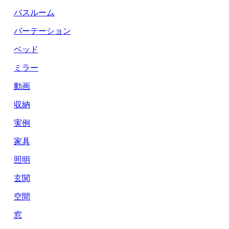
バスルーム
パーテーション
ベッド
ミラー
動画
収納
実例
家具
照明
玄関
空間
窓