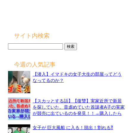
サイト内検索
検
索:
今週の人気記事
【潜入】イマドキの女子大生の部屋ってどう
なってるのか？
【スカッとする話】【復讐】実家近所で新居
を探していた、昔虐めていた首謀者A子の実家
が競売に出ているのを発見！！→購入したら
女子が 巨大風船 に入る！脱出！割れる⁈