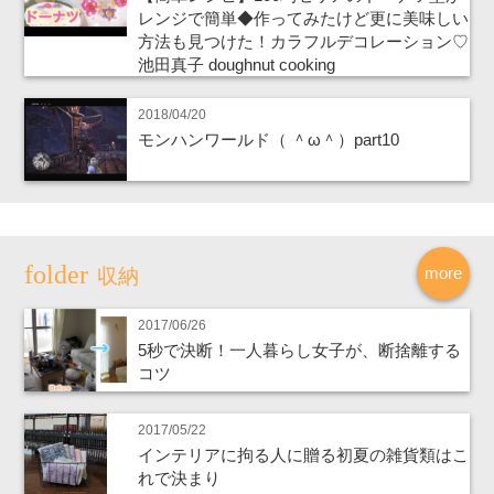
レンジで簡単◆作ってみたけど更に美味しい
方法も見つけた！カラフルデコレーション♡
池田真子 doughnut cooking
2018/04/20
モンハンワールド（ ＾ω＾）part10
more
収納
2017/06/26
5秒で決断！一人暮らし女子が、断捨離する
コツ
2017/05/22
インテリアに拘る人に贈る初夏の雑貨類はこ
れで決まり