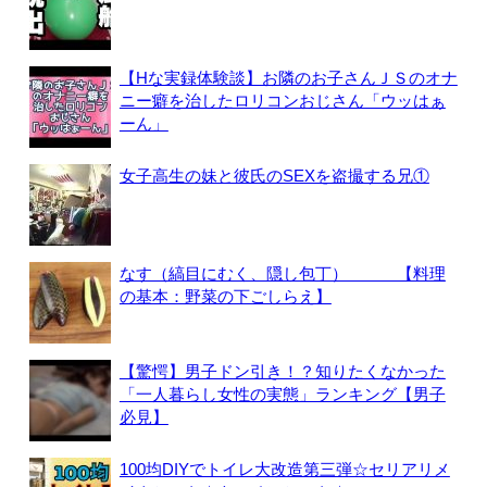
【Hな実録体験談】お隣のお子さんＪＳのオナ
ニー癖を治したロリコンおじさん「ウッはぁ
ーん」
女子高生の妹と彼氏のSEXを盗撮する兄①
なす（縞目にむく、隠し包丁） 【料理
の基本：野菜の下ごしらえ】
【驚愕】男子ドン引き！？知りたくなかった
「一人暮らし女性の実態」ランキング【男子
必見】
100均DIYでトイレ大改造第三弾☆セリアリメ