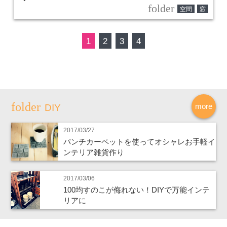
folder
空間
窓
1
2
3
4
more
DIY
2017/03/27
パンチカーペットを使ってオシャレお手軽イ
ンテリア雑貨作り
2017/03/06
100均すのこが侮れない！DIYで万能インテ
リアに