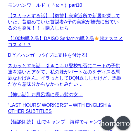
モンハンワールド（ ＾ω＾）part10
【スカッとする話】【復讐】実家近所で新居を探して
いた、昔虐めていた首謀者A子の実家が競売に出てい
るのを発見！！→購入したら
【100均購入品】DAISO Seriaでの購入品
超オススメ
コスメ！？
DIY／ハンガーパイプに支柱を付ける!
スカッとする話 引きこもり登校拒否にニートの子供
達を凄いとアゲて、私の妹がパートなのをディスる馬
鹿なおばさん。イラっとしてDQN返ししたけど、馬鹿
だから意味分からなかったみたい…
【怖い話】お風呂場に長い髪の女…
“LAST HOURS’ WORKERS” – WITH ENGLISH &
OTHER SUBTITLES
home
arr
【怪談朗読】 山でキャンプ 海岸でキャンプ