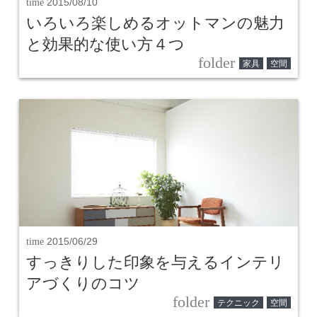
time
2015/08/10
いろいろ楽しめるオットマンの魅力
と効果的な使い方４つ
folder
家具
空間
time
2015/06/29
すっきりした印象を与えるインテリ
アづくりのコツ
folder
テクニック
空間