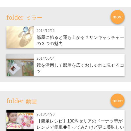
more
ミラー
2014/12/25
部屋に飾ると運も上がる？サンキャッチャー
の３つの魅力
2014/05/04
鏡を活用して部屋を広くおしゃれに見せるコ
ツ
more
動画
2018/04/20
【簡単レシピ】100均セリアのドーナツ型が
レンジで簡単◆作ってみたけど更に美味しい