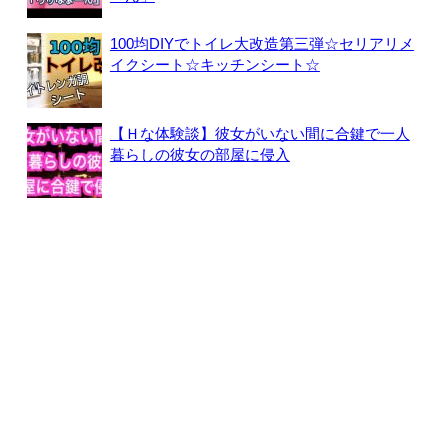
100均DIYでトイレ大改造第三弾☆セリアリメ
イクシート☆キッチンシート☆
【Ｈな体験談】彼女がいない間に合鍵で一人
暮らしの彼女の部屋に侵入