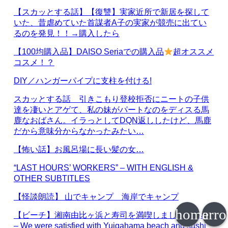
【スカッとする話】【復讐】実家近所で新居を探して
いた、昔虐めていた首謀者A子の実家が競売に出てい
るのを発見！！→購入したら
【100均購入品】DAISO Seriaでの購入品
超オススメ
コスメ！？
DIY／ハンガーパイプに支柱を付ける!
スカッとする話 引きこもり登校拒否にニートの子供
達を凄いとアゲて、私の妹がパートなのをディスる馬
鹿なおばさん。イラっとしてDQN返ししたけど、馬鹿
だから意味分からなかったみたい…
【怖い話】お風呂場に長い髪の女…
“LAST HOURS’ WORKERS” – WITH ENGLISH &
OTHER SUBTITLES
【怪談朗読】 山でキャンプ 海岸でキャンプ
home
arr
【ビーチ】湘南由比ヶ浜と寿司を満喫しました / Beach
– We were satisfied with Yuigahama beach and sushi