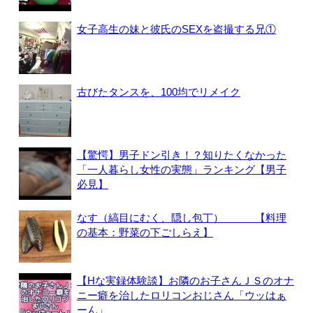
女子高生の妹と彼氏のSEXを盗撮する兄①
古びたタンスを、100均でリメイク
【驚愕】男子ドン引き！？知りたくなかった
「一人暮らし女性の実態」ランキング【男子
必見】
なす（縞目にむく、隠し包丁） 【料理
の基本：野菜の下ごしらえ】
【Hな実録体験談】お隣のお子さんＪＳのオナ
ニー癖を治したロリコンおじさん「ウッはぁ
ーん」