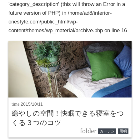
'category_description' (this will throw an Error in a
future version of PHP) in
/home/ad8/interior-
onestyle.com/public_html/wp-
content/themes/wp_material/archive.php
on line
16
time
2015/10/11
癒やしの空間！快眠できる寝室をつ
くる３つのコツ
folder
カーテン
照明