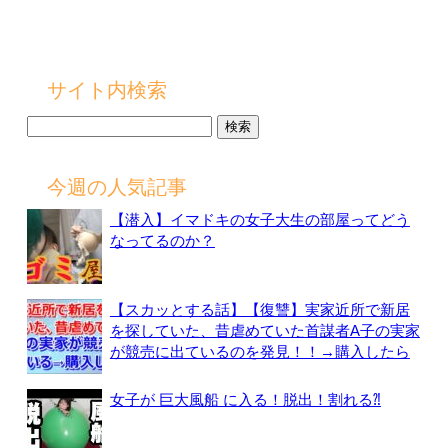
サイト内検索
検
索:
今週の人気記事
【潜入】イマドキの女子大生の部屋ってどう
なってるのか？
【スカッとする話】【復讐】実家近所で新居
を探していた、昔虐めていた首謀者A子の実家
が競売に出ているのを発見！！→購入したら
女子が 巨大風船 に入る！脱出！割れる⁈