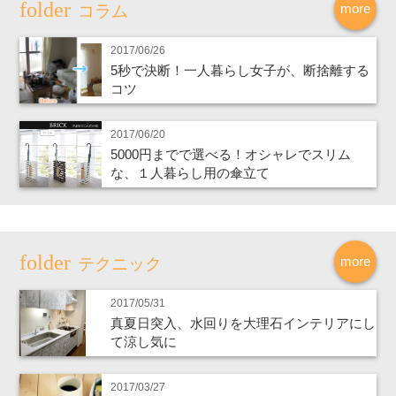
more
コラム
2017/06/26
5秒で決断！一人暮らし女子が、断捨離する
コツ
2017/06/20
5000円までで選べる！オシャレでスリム
な、１人暮らし用の傘立て
more
テクニック
2017/05/31
真夏日突入、水回りを大理石インテリアにし
て涼し気に
2017/03/27