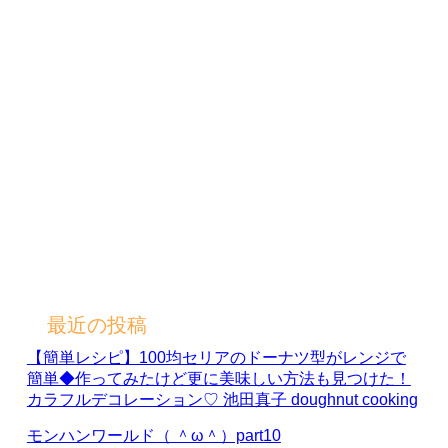
最近の投稿
【簡単レシピ】100均セリアのドーナツ型がレンジで
簡単◆作ってみたけど更に美味しい方法も見つけた！
カラフルデコレーション♡ 池田真子 doughnut cooking
モンハンワールド（ ＾ω＾）part10