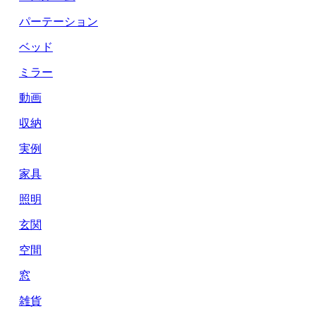
パーテーション
ベッド
ミラー
動画
収納
実例
家具
照明
玄関
空間
窓
雑貨