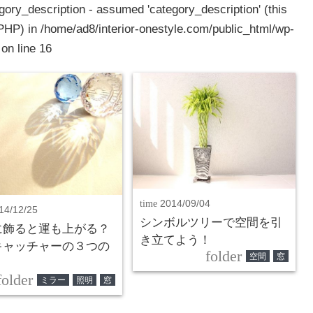
gory_description - assumed 'category_description' (this
 PHP) in
/home/ad8/interior-onestyle.com/public_html/wp-
on line
16
time
2014/09/04
14/12/25
シンボルツリーで空間を引
に飾ると運も上がる？
き立てよう！
キャッチャーの３つの
folder
空間
窓
folder
ミラー
照明
窓