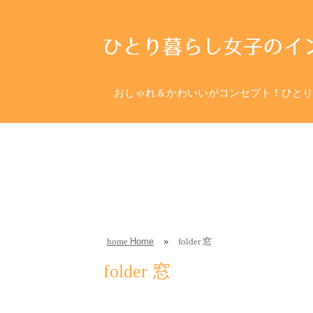
おしゃれ＆かわいいがコンセプト！ひとり
Home
»
窓
home
folder
folder
窓