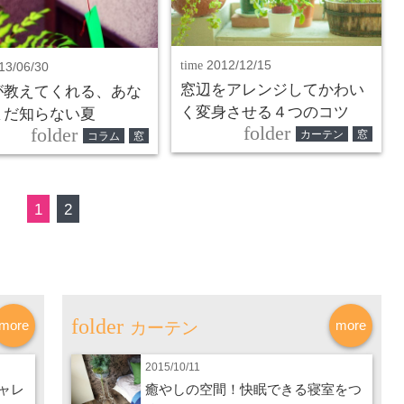
time
2012/12/15
13/06/30
窓辺をアレンジしてかわい
が教えてくれる、あな
く変身させる４つのコツ
まだ知らない夏
folder
folder
カーテン
窓
コラム
窓
1
2
more
more
カーテン
2015/10/11
ャレ
癒やしの空間！快眠できる寝室をつ