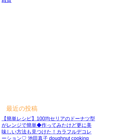
雑貨
最近の投稿
【簡単レシピ】100均セリアのドーナツ型
がレンジで簡単◆作ってみたけど更に美
味しい方法も見つけた！カラフルデコレ
ーション♡ 池田真子 doughnut cooking