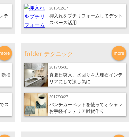
2016/12/17
ンテ
押入れをプチリフォームしてデット
スペース活用
more
more
テクニック
2017/05/31
、断捨
真夏日突入、水回りを大理石インテ
リアにして涼し気に
2017/03/27
レでス
パンチカーペットを使ってオシャレ
お手軽インテリア雑貨作り