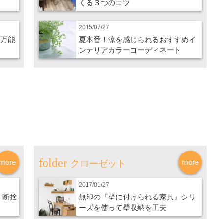
くる３つのコツ
2015/07/27
で万能
夏本番！涼を感じられるおすすめイ
ンテリアカラーコーディネート
more
more
クローゼット
2017/01/27
、断捨
無印の『壁に付けられる家具』シリ
ーズを使って壁収納を工夫