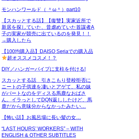
モンハンワールド（ ＾ω＾）part10
【スカッとする話】【復讐】実家近所で
新居を探していた、昔虐めていた首謀者A
子の実家が競売に出ているのを発見！！
→購入したら
【100均購入品】DAISO Seriaでの購入品
超オススメコスメ！？
DIY／ハンガーパイプに支柱を付ける!
スカッとする話 引きこもり登校拒否に
ニートの子供達を凄いとアゲて、私の妹
がパートなのをディスる馬鹿なおばさ
ん。イラっとしてDQN返ししたけど、馬
鹿だから意味分からなかったみたい…
【怖い話】お風呂場に長い髪の女…
“LAST HOURS’ WORKERS” – WITH
ENGLISH & OTHER SUBTITLES