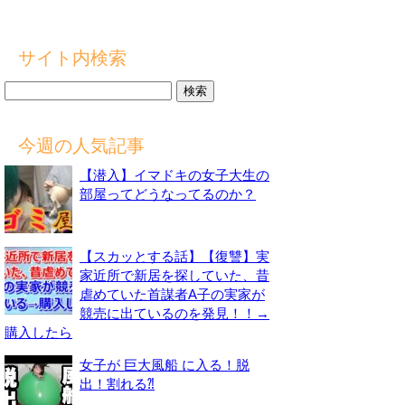
サイト内検索
検
索:
今週の人気記事
【潜入】イマドキの女子大生の
部屋ってどうなってるのか？
【スカッとする話】【復讐】実
家近所で新居を探していた、昔
虐めていた首謀者A子の実家が
競売に出ているのを発見！！→
購入したら
女子が 巨大風船 に入る！脱
出！割れる⁈