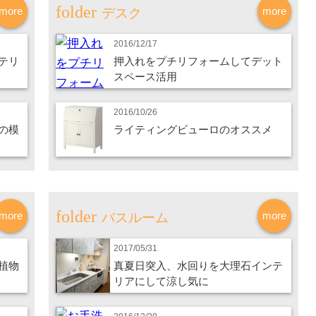
more
more
デスク
2016/12/17
テリ
押入れをプチリフォームしてデット
スペース活用
2016/10/26
の模
ライティングビューロのオススメ
more
more
バスルーム
2017/05/31
植物
真夏日突入、水回りを大理石インテ
リアにして涼し気に