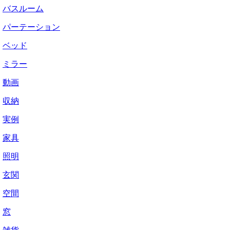
バスルーム
パーテーション
ベッド
ミラー
動画
収納
実例
家具
照明
玄関
空間
窓