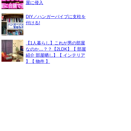
屋に侵入
DIY／ハンガーパイプに支柱を
付ける!
【1人暮らし】これが男の部屋
なのか…？？【2LDK】【 部屋
紹介 部屋晒し】【 インテリア
】【 物件 】