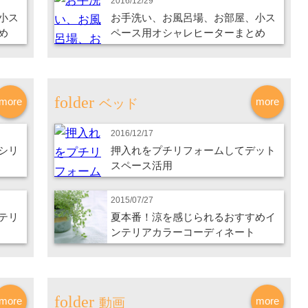
2016/12/29
小ス
お手洗い、お風呂場、お部屋、小ス
め
ペース用オシャレヒーターまとめ
more
more
ベッド
2016/12/17
シリ
押入れをプチリフォームしてデット
スペース活用
2015/07/27
テリ
夏本番！涼を感じられるおすすめイ
ンテリアカラーコーディネート
more
more
動画