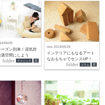
14/06/05
time
2014/05/26
シーズン到来！湿気対
インテリアにもなるアート
快適空間にしよう
なおもちゃでセンスUP！
folder
テクニック
窓
folder
コラム
窓