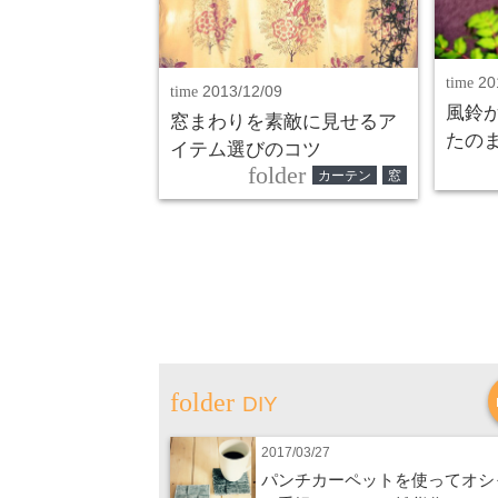
time
20
time
2013/12/09
風鈴
窓まわりを素敵に見せるア
たの
イテム選びのコツ
folder
カーテン
窓
DIY
2017/03/27
パンチカーペットを使ってオシ