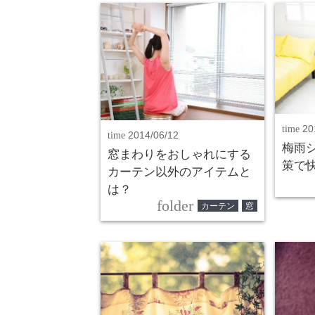
time
20
time
2014/06/12
梅雨
窓まわりをおしゃれにする
策で
カーテン以外のアイテムと
は？
folder
カーテン
窓