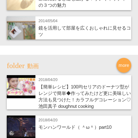
の３つの魅力
2014/05/04
鏡を活用して部屋を広くおしゃれに見せるコ
ツ
more
動画
2018/04/20
【簡単レシピ】100均セリアのドーナツ型が
レンジで簡単◆作ってみたけど更に美味しい
方法も見つけた！カラフルデコレーション♡
池田真子 doughnut cooking
2018/04/20
モンハンワールド（ ＾ω＾）part10