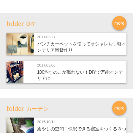
more
DIY
2017/03/27
パンチカーペットを使ってオシャレお手軽イ
ンテリア雑貨作り
2017/03/06
100均すのこが侮れない！DIYで万能インテ
リアに
more
カーテン
2015/10/11
癒やしの空間！快眠できる寝室をつくる３つ