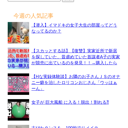
索:
今週の人気記事
【潜入】イマドキの女子大生の部屋ってどう
なってるのか？
【スカッとする話】【復讐】実家近所で新居
を探していた、昔虐めていた首謀者A子の実家
が競売に出ているのを発見！！→購入したら
【Hな実録体験談】お隣のお子さんＪＳのオナ
ニー癖を治したロリコンおじさん「ウッはぁ
ーん」
女子が 巨大風船 に入る！脱出！割れる⁈
古びたタンスを、100均でリメイク