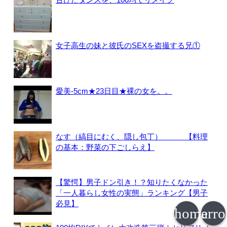
女子高生の妹と彼氏のSEXを盗撮する兄①
愛美-5cm★23日目★裸の女を。。
なす（縞目にむく、隠し包丁） 【料理
の基本：野菜の下ごしらえ】
【驚愕】男子ドン引き！？知りたくなかった
「一人暮らし女性の実態」ランキング【男子
必見】
home
arr