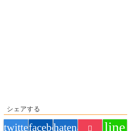
シェアする
line
twitter
facebook
hatenabookmark