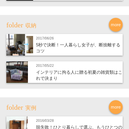
more
収納
2017/06/26
5秒で決断！一人暮らし女子が、断捨離する
コツ
2017/05/22
インテリアに拘る人に贈る初夏の雑貨類はこ
れで決まり
more
実例
2016/03/28
脱失敗！ひとり暮らしで選ぶ、もうひとつの