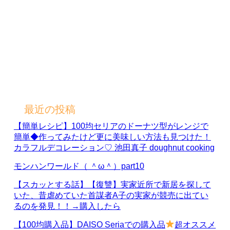
最近の投稿
【簡単レシピ】100均セリアのドーナツ型がレンジで
簡単◆作ってみたけど更に美味しい方法も見つけた！
カラフルデコレーション♡ 池田真子 doughnut cooking
モンハンワールド（ ＾ω＾）part10
【スカッとする話】【復讐】実家近所で新居を探して
いた、昔虐めていた首謀者A子の実家が競売に出てい
るのを発見！！→購入したら
【100均購入品】DAISO Seriaでの購入品
超オススメ