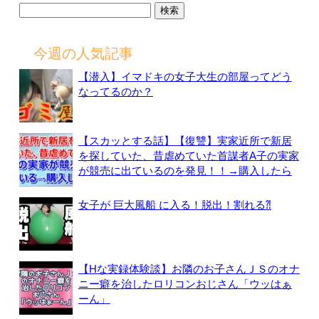
検
索:
今週の人気記事
【潜入】イマドキの女子大生の部屋ってどう
なってるのか？
【スカッとする話】【復讐】実家近所で新居
を探していた、昔虐めていた首謀者A子の実家
が競売に出ているのを発見！！→購入したら
女子が 巨大風船 に入る！脱出！割れる⁈
【Hな実録体験談】お隣のお子さんＪＳのオナ
ニー癖を治したロリコンおじさん「ウッはぁ
ーん」