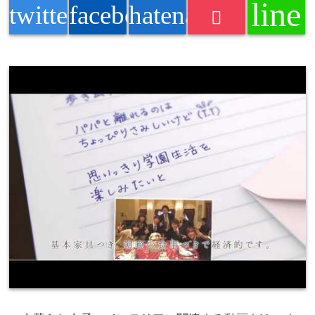
line
twitter
facebook
hatenabookmark