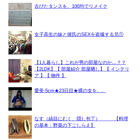
古びたタンスを、100均でリメイク
女子高生の妹と彼氏のSEXを盗撮する兄①
【1人暮らし】これが男の部屋なのか…？？
【2LDK】【 部屋紹介 部屋晒し】【 インテリ
ア 】【 物件 】
愛美-5cm★23日目★裸の女を。。
なす（縞目にむく、隠し包丁） 【料理
の基本：野菜の下ごしらえ】