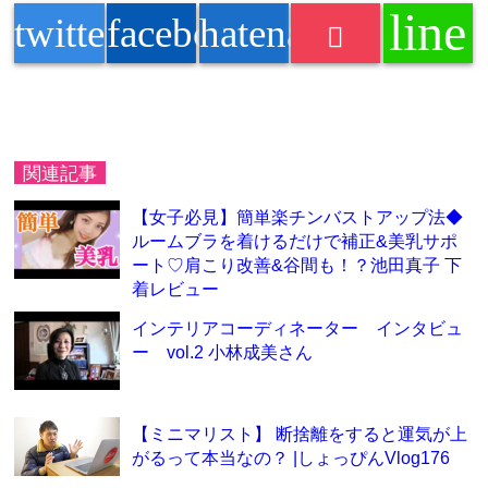
line
twitter
facebook
hatenabookmark
関連記事
【女子必見】簡単楽チンバストアップ法◆
ルームブラを着けるだけで補正&美乳サポ
ート♡肩こり改善&谷間も！？池田真子 下
着レビュー
インテリアコーディネーター インタビュ
ー vol.2 小林成美さん
【ミニマリスト】 断捨離をすると運気が上
がるって本当なの？ |しょっぴんVlog176