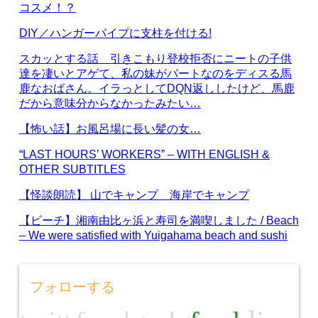
コスメ！？
DIY／ハンガーパイプに支柱を付ける!
スカッとする話 引きこもり登校拒否にニートの子供
達を凄いとアゲて、私の妹がパートなのをディスる馬
鹿なおばさん。イラっとしてDQN返ししたけど、馬鹿
だから意味分からなかったみたい…
【怖い話】お風呂場に長い髪の女…
“LAST HOURS’ WORKERS” – WITH ENGLISH &
OTHER SUBTITLES
【怪談朗読】 山でキャンプ 海岸でキャンプ
【ビーチ】湘南由比ヶ浜と寿司を満喫しました / Beach
– We were satisfied with Yuigahama beach and sushi
フォローする