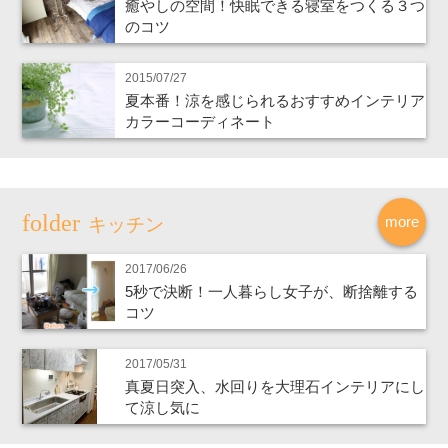
癒やしの空間！快眠できる寝室をつくる３つ
のコツ
2015/07/27
夏本番！涼を感じられるおすすめインテリア
カラーコーディネート
more
キッチン
2017/06/26
5秒で決断！一人暮らし女子が、断捨離する
コツ
2017/05/31
真夏日突入、水回りを大理石インテリアにし
て涼し気に