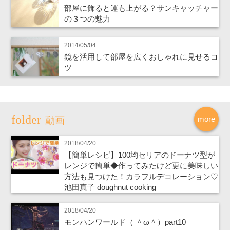
部屋に飾ると運も上がる？サンキャッチャー
の３つの魅力
2014/05/04
鏡を活用して部屋を広くおしゃれに見せるコ
ツ
more
動画
2018/04/20
【簡単レシピ】100均セリアのドーナツ型が
レンジで簡単◆作ってみたけど更に美味しい
方法も見つけた！カラフルデコレーション♡
池田真子 doughnut cooking
2018/04/20
モンハンワールド（ ＾ω＾）part10