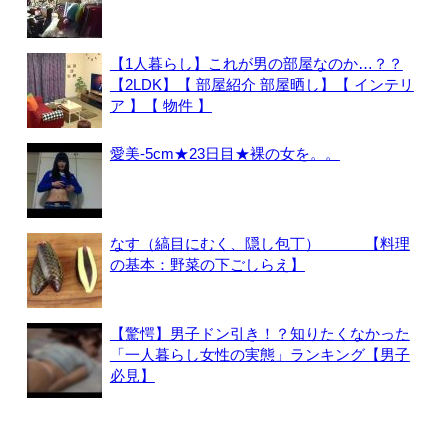
【1人暮らし】これが男の部屋なのか…？？
【2LDK】【 部屋紹介 部屋晒し】【 インテリ
ア 】【 物件 】
愛美-5cm★23日目★裸の女を。。
なす（縞目にむく、隠し包丁） 【料理
の基本：野菜の下ごしらえ】
【驚愕】男子ドン引き！？知りたくなかった
「一人暮らし女性の実態」ランキング【男子
必見】