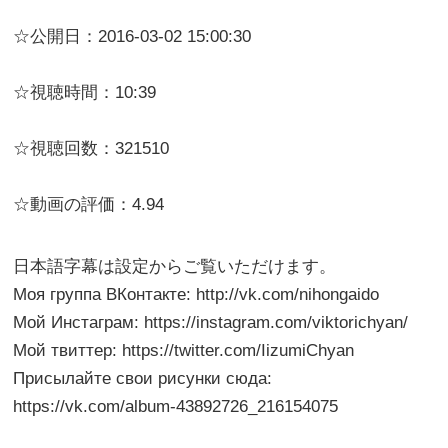
☆公開日：2016-03-02 15:00:30
☆視聴時間：10:39
☆視聴回数：321510
☆動画の評価：4.94
日本語字幕は設定からご覧いただけます。
Моя группа ВКонтакте: http://vk.com/nihongaido
Мой Инстаграм: https://instagram.com/viktorichyan/
Мой твиттер: https://twitter.com/IizumiChyan
Присылайте свои рисунки сюда:
https://vk.com/album-43892726_216154075