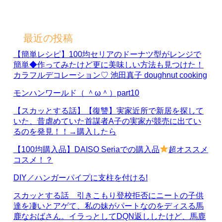
最近の投稿
【簡単レシピ】100均セリアのドーナツ型がレンジで
簡単◆作ってみたけど更に美味しい方法も見つけた！
カラフルデコレーション♡ 池田真子 doughnut cooking
モンハンワールド（ ＾ω＾）part10
【スカッとする話】【復讐】実家近所で新居を探して
いた、昔虐めていた首謀者A子の実家が競売に出てい
るのを発見！！→購入したら
【100均購入品】DAISO Seriaでの購入品
超オススメ
コスメ！？
DIY／ハンガーパイプに支柱を付ける!
スカッとする話 引きこもり登校拒否にニートの子供
達を凄いとアゲて、私の妹がパートなのをディスる馬
鹿なおばさん。イラっとしてDQN返ししたけど、馬鹿