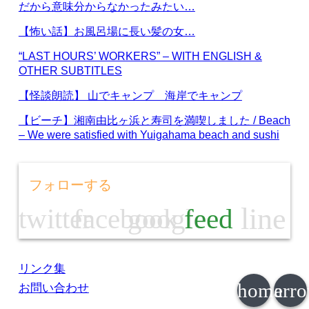
だから意味分からなかったみたい…
【怖い話】お風呂場に長い髪の女…
“LAST HOURS’ WORKERS” – WITH ENGLISH &
OTHER SUBTITLES
【怪談朗読】 山でキャンプ 海岸でキャンプ
【ビーチ】湘南由比ヶ浜と寿司を満喫しました / Beach
– We were satisfied with Yuigahama beach and sushi
フォローする
line
twitter
facebook
google
feed
リンク集
home
arr
お問い合わせ