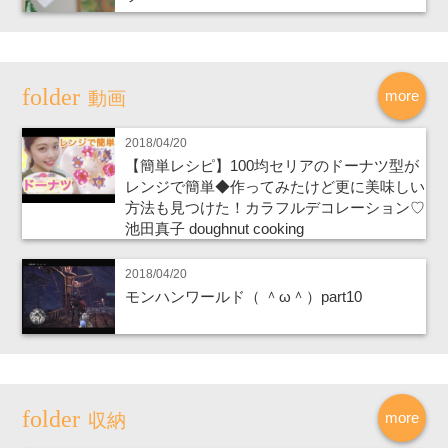
more
動画
2018/04/20
【簡単レシピ】100均セリアのドーナツ型が
レンジで簡単◆作ってみたけど更に美味しい
方法も見つけた！カラフルデコレーション♡
池田真子 doughnut cooking
2018/04/20
モンハンワールド（ ＾ω＾）part10
more
収納