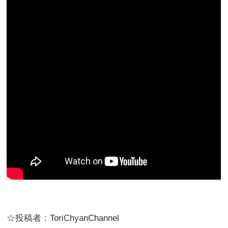
☆投稿者：ToriChyanChannel