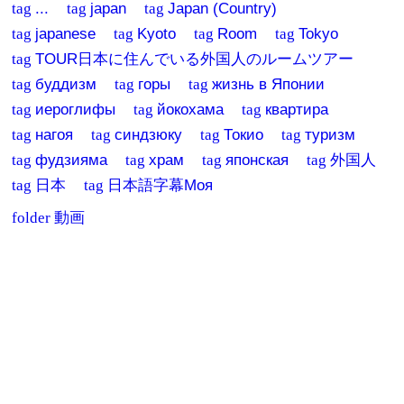
tag
...
tag
japan
tag
Japan (Country)
tag
japanese
tag
Kyoto
tag
Room
tag
Tokyo
tag
TOUR日本に住んでいる外国人のルームツアー
tag
буддизм
tag
горы
tag
жизнь в Японии
tag
иероглифы
tag
йокохама
tag
квартира
tag
нагоя
tag
синдзюку
tag
Токио
tag
туризм
tag
фудзияма
tag
храм
tag
японская
tag
外国人
tag
日本
tag
日本語字幕Моя
folder
動画