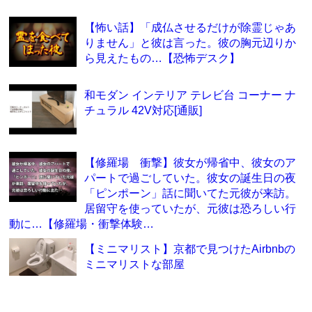
【怖い話】「成仏させるだけが除霊じゃあ
りません」と彼は言った。彼の胸元辺りか
ら見えたもの…【恐怖デスク】
和モダン インテリア テレビ台 コーナー ナ
チュラル 42V対応[通販]
【修羅場 衝撃】彼女が帰省中、彼女のア
パートで過ごしていた。彼女の誕生日の夜
「ピンポーン」話に聞いてた元彼が来訪。
居留守を使っていたが、元彼は恐ろしい行
動に…【修羅場・衝撃体験…
【ミニマリスト】京都で見つけたAirbnbの
ミニマリストな部屋