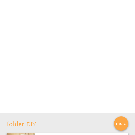
more
DIY