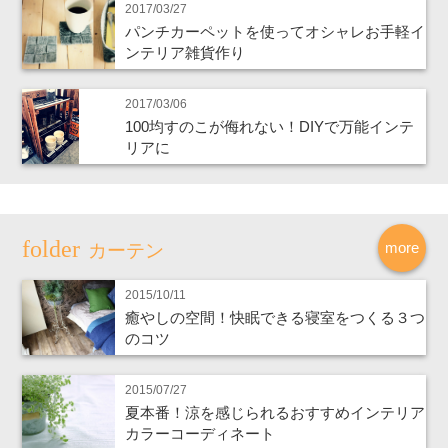
2017/03/27
パンチカーペットを使ってオシャレお手軽イ
ンテリア雑貨作り
2017/03/06
100均すのこが侮れない！DIYで万能インテ
リアに
more
カーテン
2015/10/11
癒やしの空間！快眠できる寝室をつくる３つ
のコツ
2015/07/27
夏本番！涼を感じられるおすすめインテリア
カラーコーディネート