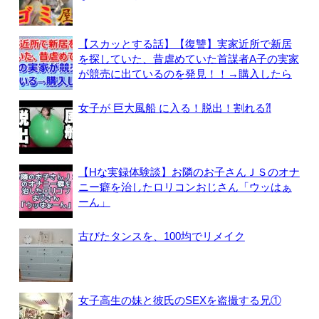
【スカッとする話】【復讐】実家近所で新居
を探していた、昔虐めていた首謀者A子の実家
が競売に出ているのを発見！！→購入したら
女子が 巨大風船 に入る！脱出！割れる⁈
【Hな実録体験談】お隣のお子さんＪＳのオナ
ニー癖を治したロリコンおじさん「ウッはぁ
ーん」
古びたタンスを、100均でリメイク
女子高生の妹と彼氏のSEXを盗撮する兄①