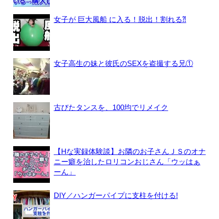
女子が 巨大風船 に入る！脱出！割れる⁈
女子高生の妹と彼氏のSEXを盗撮する兄①
古びたタンスを、100均でリメイク
【Hな実録体験談】お隣のお子さんＪＳのオナ
ニー癖を治したロリコンおじさん「ウッはぁ
ーん」
DIY／ハンガーパイプに支柱を付ける!