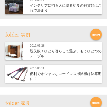
インテリアに拘る人に贈る初夏の雑貨類はこ
れで決まり
more
実例
2016/03/28
脱失敗！ひとり暮らしで選ぶ、もうひとつの
テーブル
2016/03/11
便利でオシャレなコードレス掃除機は決算期
に！
more
家具