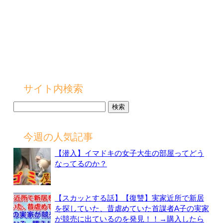
サイト内検索
検
索:
今週の人気記事
【潜入】イマドキの女子大生の部屋ってどう
なってるのか？
【スカッとする話】【復讐】実家近所で新居
を探していた、昔虐めていた首謀者A子の実家
が競売に出ているのを発見！！→購入したら