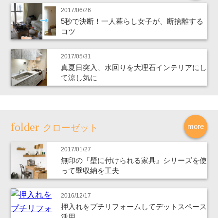
2017/06/26
5秒で決断！一人暮らし女子が、断捨離する
コツ
2017/05/31
真夏日突入、水回りを大理石インテリアにし
て涼し気に
more
クローゼット
2017/01/27
無印の『壁に付けられる家具』シリーズを使
って壁収納を工夫
2016/12/17
押入れをプチリフォームしてデットスペース
活用