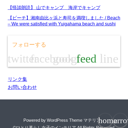
【怪談朗読】 山でキャンプ 海岸でキャンプ
【ビーチ】湘南由比ヶ浜と寿司を満喫しました / Beach
– We were satisfied with Yuigahama beach and sushi
フォローする
line
twitter
facebook
google
feed
リンク集
お問い合わせ
home
arr
Powered by
WordPress Theme マテリアル
©ひとり暮らし女子のインテリア
All Rights Reserved.