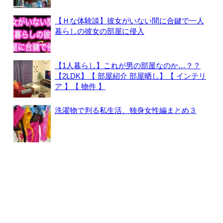
【Ｈな体験談】彼女がいない間に合鍵で一人
暮らしの彼女の部屋に侵入
【1人暮らし】これが男の部屋なのか…？？
【2LDK】【 部屋紹介 部屋晒し】【 インテリ
ア 】【 物件 】
洗濯物で判る私生活、独身女性編まとめ３