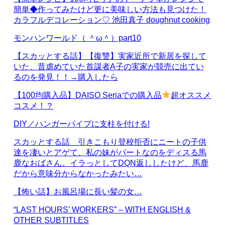
簡単◆作ってみたけど更に美味しい方法も見つけた！
カラフルデコレーション♡ 池田真子 doughnut cooking
モンハンワールド（ ＾ω＾）part10
【スカッとする話】【復讐】実家近所で新居を探して
いた、昔虐めていた首謀者A子の実家が競売に出てい
るのを発見！！→購入したら
【100均購入品】DAISO Seriaでの購入品
超オススメ
コスメ！？
DIY／ハンガーパイプに支柱を付ける!
スカッとする話 引きこもり登校拒否にニートの子供
達を凄いとアゲて、私の妹がパートなのをディスる馬
鹿なおばさん。イラっとしてDQN返ししたけど、馬鹿
だから意味分からなかったみたい…
【怖い話】お風呂場に長い髪の女…
“LAST HOURS’ WORKERS” – WITH ENGLISH &
OTHER SUBTITLES