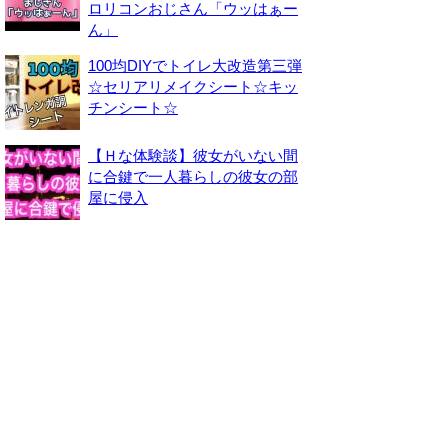
ロリコンおじさん「ウッはぁー
ん」
100均DIYでトイレ大改造第三弾
☆セリアリメイクシート☆キッ
チンシート☆
【Ｈな体験談】彼女がいない間
に合鍵で一人暮らしの彼女の部
屋に侵入