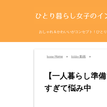
おしゃれ＆かわいいがコンセプト！ひとり
Home
»
動画
»
home
folder
【一人暮らし準備
すぎて悩み中