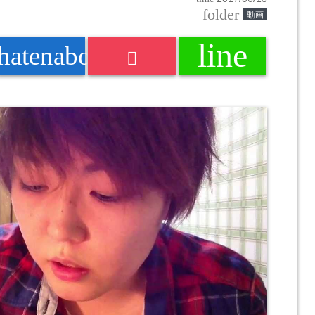
folder
動画
line
k
hatenabookmark