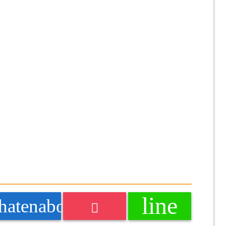
line
k
hatenabookmark