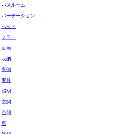
バスルーム
パーテーション
ベッド
ミラー
動画
収納
実例
家具
照明
玄関
空間
窓