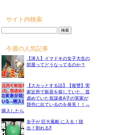
サイト内検索
検
索:
今週の人気記事
【潜入】イマドキの女子大生の
部屋ってどうなってるのか？
【スカッとする話】【復讐】実
家近所で新居を探していた、昔
虐めていた首謀者A子の実家が
競売に出ているのを発見！！→
購入したら
女子が 巨大風船 に入る！脱
出！割れる⁈