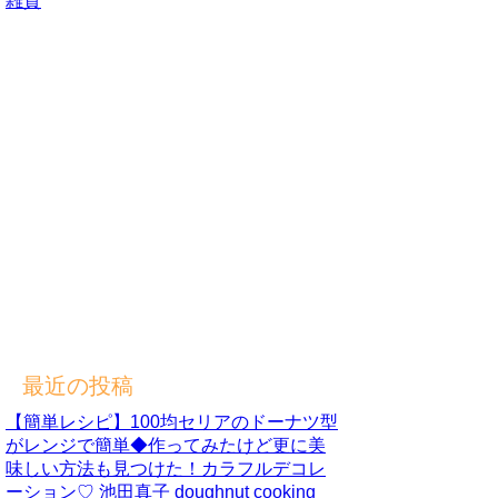
雑貨
最近の投稿
【簡単レシピ】100均セリアのドーナツ型
がレンジで簡単◆作ってみたけど更に美
味しい方法も見つけた！カラフルデコレ
ーション♡ 池田真子 doughnut cooking