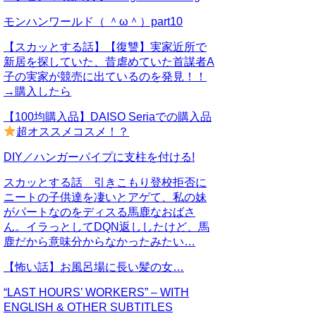
モンハンワールド（ ＾ω＾）part10
【スカッとする話】【復讐】実家近所で
新居を探していた、昔虐めていた首謀者A
子の実家が競売に出ているのを発見！！
→購入したら
【100均購入品】DAISO Seriaでの購入品
超オススメコスメ！？
DIY／ハンガーパイプに支柱を付ける!
スカッとする話 引きこもり登校拒否に
ニートの子供達を凄いとアゲて、私の妹
がパートなのをディスる馬鹿なおばさ
ん。イラっとしてDQN返ししたけど、馬
鹿だから意味分からなかったみたい…
【怖い話】お風呂場に長い髪の女…
“LAST HOURS’ WORKERS” – WITH
ENGLISH & OTHER SUBTITLES