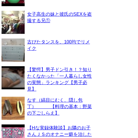
女子高生の妹と彼氏のSEXを盗
撮する兄①
古びたタンスを、100均でリメ
イク
【驚愕】男子ドン引き！？知り
たくなかった「一人暮らし女性
の実態」ランキング【男子必
見】
なす（縞目にむく、隠し包
丁） 【料理の基本：野菜
の下ごしらえ】
【Hな実録体験談】お隣のお子
さんＪＳのオナニー癖を治した