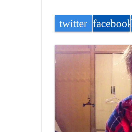
twitter
faceboo