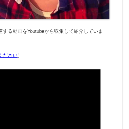
する動画をYoutubeから収集して紹介していま
ください
）