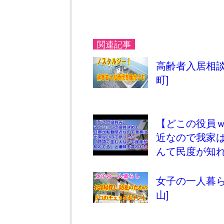
関連記事
高齢者入居相談
町]
【どこの役員
近なので我家
んて民度が知
女子の一人暮ら
山]