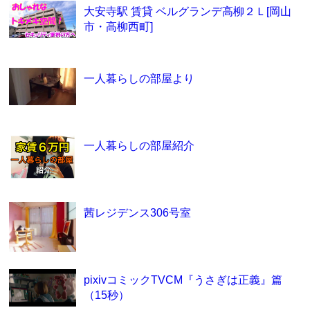
大安寺駅 賃貸 ベルグランデ高柳２Ｌ[岡山
市・高柳西町]
一人暮らしの部屋より
一人暮らしの部屋紹介
茜レジデンス306号室
pixivコミックTVCM『うさぎは正義』篇
（15秒）