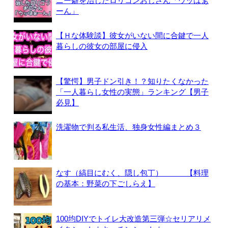
ニー癖を治したロリコンおじさん「ウッはぁ
ーん」
【Ｈな体験談】彼女がいない間に合鍵で一人
暮らしの彼女の部屋に侵入
【驚愕】男子ドン引き！？知りたくなかった
「一人暮らし女性の実態」ランキング【男子
必見】
洗濯物で判る私生活、独身女性編まとめ３
なす（縞目にむく、隠し包丁） 【料理
の基本：野菜の下ごしらえ】
100均DIYでトイレ大改造第三弾☆セリアリメ