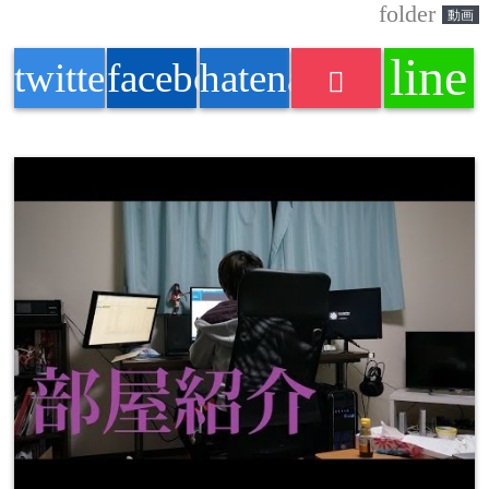
folder
動画
line
twitter
facebook
hatenabookmark