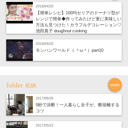
2018/04/20
【簡単レシピ】100均セリアのドーナツ型が
レンジで簡単◆作ってみたけど更に美味しい
方法も見つけた！カラフルデコレーション♡
池田真子 doughnut cooking
2018/04/20
モンハンワールド（ ＾ω＾）part10
more
収納
2017/06/26
5秒で決断！一人暮らし女子が、断捨離する
コツ
2017/05/22