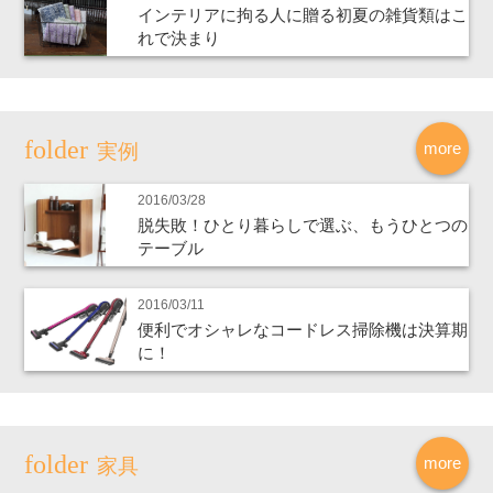
インテリアに拘る人に贈る初夏の雑貨類はこ
れで決まり
more
実例
2016/03/28
脱失敗！ひとり暮らしで選ぶ、もうひとつの
テーブル
2016/03/11
便利でオシャレなコードレス掃除機は決算期
に！
more
家具