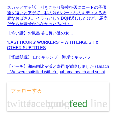
スカッとする話 引きこもり登校拒否にニートの子供
達を凄いとアゲて、私の妹がパートなのをディスる馬
鹿なおばさん。イラっとしてDQN返ししたけど、馬鹿
だから意味分からなかったみたい…
【怖い話】お風呂場に長い髪の女…
“LAST HOURS’ WORKERS” – WITH ENGLISH &
OTHER SUBTITLES
【怪談朗読】 山でキャンプ 海岸でキャンプ
【ビーチ】湘南由比ヶ浜と寿司を満喫しました / Beach
– We were satisfied with Yuigahama beach and sushi
フォローする
line
twitter
facebook
google
feed