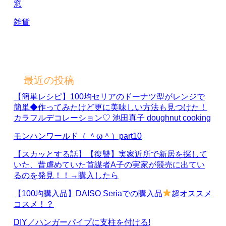
窓
雑貨
最近の投稿
【簡単レシピ】100均セリアのドーナツ型がレンジで
簡単◆作ってみたけど更に美味しい方法も見つけた！
カラフルデコレーション♡ 池田真子 doughnut cooking
モンハンワールド（ ＾ω＾）part10
【スカッとする話】【復讐】実家近所で新居を探して
いた、昔虐めていた首謀者A子の実家が競売に出てい
るのを発見！！→購入したら
【100均購入品】DAISO Seriaでの購入品
超オススメ
コスメ！？
DIY／ハンガーパイプに支柱を付ける!