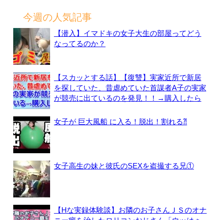
索:
今週の人気記事
【潜入】イマドキの女子大生の部屋ってどう
なってるのか？
【スカッとする話】【復讐】実家近所で新居
を探していた、昔虐めていた首謀者A子の実家
が競売に出ているのを発見！！→購入したら
女子が 巨大風船 に入る！脱出！割れる⁈
女子高生の妹と彼氏のSEXを盗撮する兄①
【Hな実録体験談】お隣のお子さんＪＳのオナ