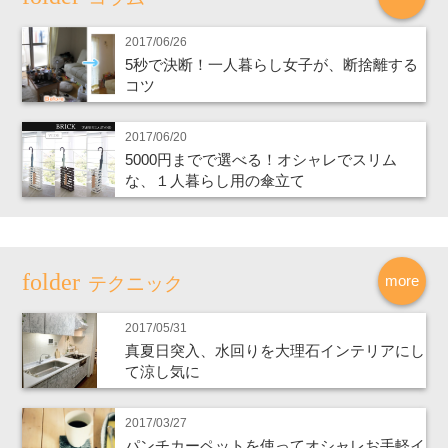
2017/06/26
5秒で決断！一人暮らし女子が、断捨離する
コツ
2017/06/20
5000円までで選べる！オシャレでスリム
な、１人暮らし用の傘立て
more
テクニック
2017/05/31
真夏日突入、水回りを大理石インテリアにし
て涼し気に
2017/03/27
パンチカーペットを使ってオシャレお手軽イ