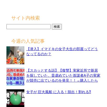
サイト内検索
検
索:
今週の人気記事
【潜入】イマドキの女子大生の部屋ってどう
なってるのか？
【スカッとする話】【復讐】実家近所で新居
を探していた、昔虐めていた首謀者A子の実家
が競売に出ているのを発見！！→購入したら
女子が 巨大風船 に入る！脱出！割れる⁈