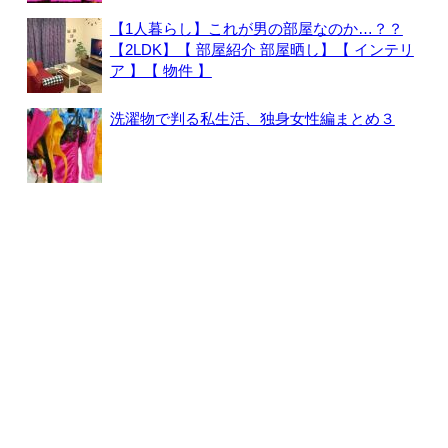
【1人暮らし】これが男の部屋なのか…？？
【2LDK】【 部屋紹介 部屋晒し】【 インテリ
ア 】【 物件 】
洗濯物で判る私生活、独身女性編まとめ３