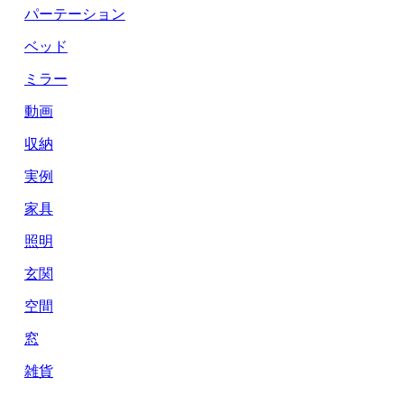
パーテーション
ベッド
ミラー
動画
収納
実例
家具
照明
玄関
空間
窓
雑貨