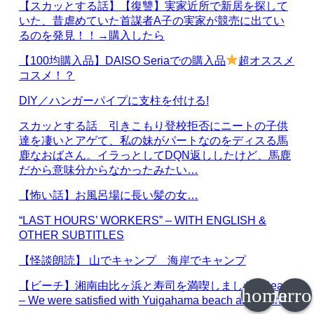
【スカッとする話】【復讐】実家近所で新居を探して
いた、昔虐めていた首謀者A子の実家が競売に出てい
るのを発見！！→購入したら
【100均購入品】DAISO Seriaでの購入品
超オススメ
コスメ！？
DIY／ハンガーパイプに支柱を付ける!
スカッとする話 引きこもり登校拒否にニートの子供
達を凄いとアゲて、私の妹がパートなのをディスる馬
鹿なおばさん。イラっとしてDQN返ししたけど、馬鹿
だから意味分からなかったみたい…
【怖い話】お風呂場に長い髪の女…
“LAST HOURS’ WORKERS” – WITH ENGLISH &
OTHER SUBTITLES
【怪談朗読】 山でキャンプ 海岸でキャンプ
【ビーチ】湘南由比ヶ浜と寿司を満喫しました / Beach
home
arr
– We were satisfied with Yuigahama beach and sushi