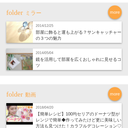
more
ミラー
2014/12/25
部屋に飾ると運も上がる？サンキャッチャー
の３つの魅力
2014/05/04
鏡を活用して部屋を広くおしゃれに見せるコ
ツ
more
動画
2018/04/20
【簡単レシピ】100均セリアのドーナツ型が
レンジで簡単◆作ってみたけど更に美味しい
方法も見つけた！カラフルデコレーション♡