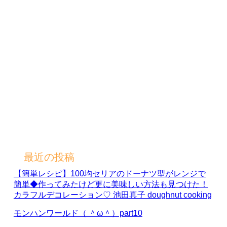
最近の投稿
【簡単レシピ】100均セリアのドーナツ型がレンジで
簡単◆作ってみたけど更に美味しい方法も見つけた！
カラフルデコレーション♡ 池田真子 doughnut cooking
モンハンワールド（ ＾ω＾）part10