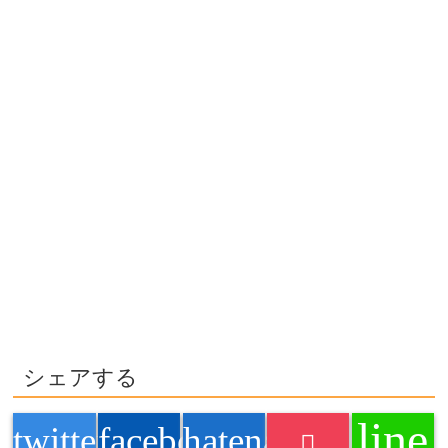
シェアする
line
twitter
facebook
hatenabookmark