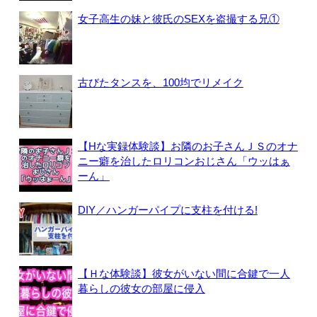
女子高生の妹と彼氏のSEXを盗撮する兄①
古びたタンスを、100均でリメイク
【Hな実録体験談】お隣のお子さんＪＳのオナ
ニー癖を治したロリコンおじさん「ウッはぁ
ーん」
DIY／ハンガーパイプに支柱を付ける!
【Ｈな体験談】彼女がいない間に合鍵で一人
暮らしの彼女の部屋に侵入