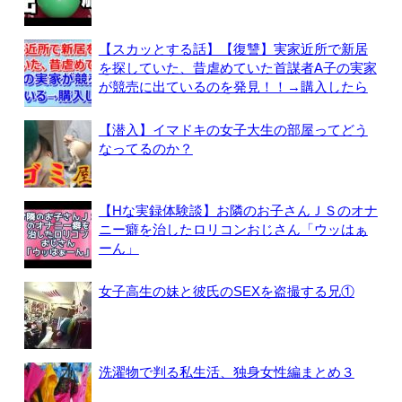
【スカッとする話】【復讐】実家近所で新居
を探していた、昔虐めていた首謀者A子の実家
が競売に出ているのを発見！！→購入したら
【潜入】イマドキの女子大生の部屋ってどう
なってるのか？
【Hな実録体験談】お隣のお子さんＪＳのオナ
ニー癖を治したロリコンおじさん「ウッはぁ
ーん」
女子高生の妹と彼氏のSEXを盗撮する兄①
洗濯物で判る私生活、独身女性編まとめ３