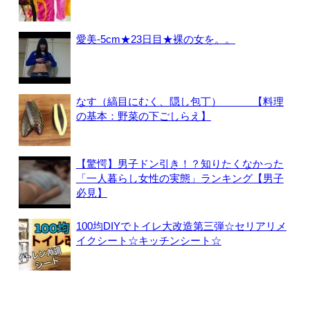
愛美-5cm★23日目★裸の女を。。
なす（縞目にむく、隠し包丁） 【料理
の基本：野菜の下ごしらえ】
【驚愕】男子ドン引き！？知りたくなかった
「一人暮らし女性の実態」ランキング【男子
必見】
100均DIYでトイレ大改造第三弾☆セリアリメ
イクシート☆キッチンシート☆