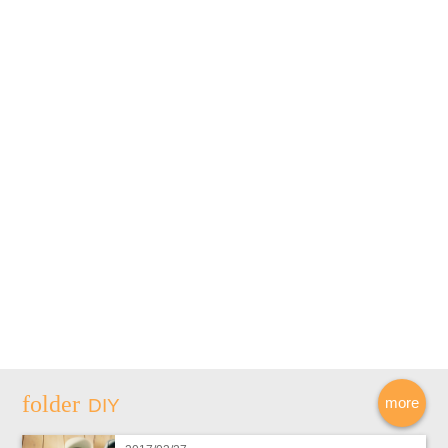
more
DIY