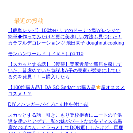
最近の投稿
【簡単レシピ】100均セリアのドーナツ型がレンジで
簡単◆作ってみたけど更に美味しい方法も見つけた！
カラフルデコレーション♡ 池田真子 doughnut cooking
モンハンワールド（ ＾ω＾）part10
【スカッとする話】【復讐】実家近所で新居を探して
いた、昔虐めていた首謀者A子の実家が競売に出てい
るのを発見！！→購入したら
【100均購入品】DAISO Seriaでの購入品
超オススメ
コスメ！？
DIY／ハンガーパイプに支柱を付ける!
スカッとする話 引きこもり登校拒否にニートの子供
達を凄いとアゲて、私の妹がパートなのをディスる馬
鹿なおばさん。イラっとしてDQN返ししたけど、馬鹿