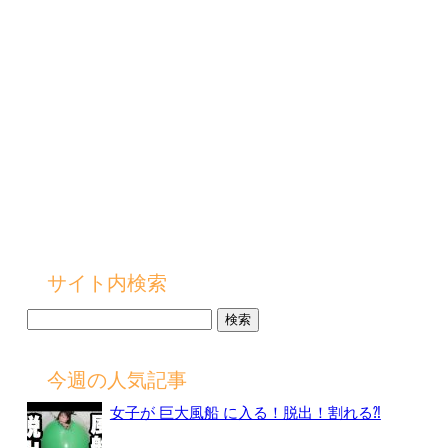
サイト内検索
検
索:
今週の人気記事
女子が 巨大風船 に入る！脱出！割れる⁈