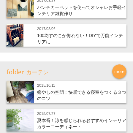
2017/03/27
パンチカーペットを使ってオシャレお手軽イ
ンテリア雑貨作り
2017/03/06
100均すのこが侮れない！DIYで万能インテ
リアに
more
カーテン
2015/10/11
癒やしの空間！快眠できる寝室をつくる３つ
のコツ
2015/07/27
夏本番！涼を感じられるおすすめインテリア
カラーコーディネート