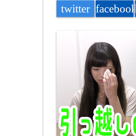
twitter
faceboo