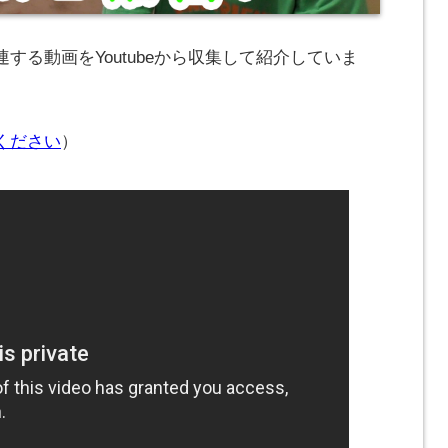
する動画をYoutubeから収集して紹介していま
ください
）