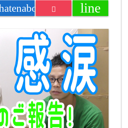
line
k
hatenabookmark