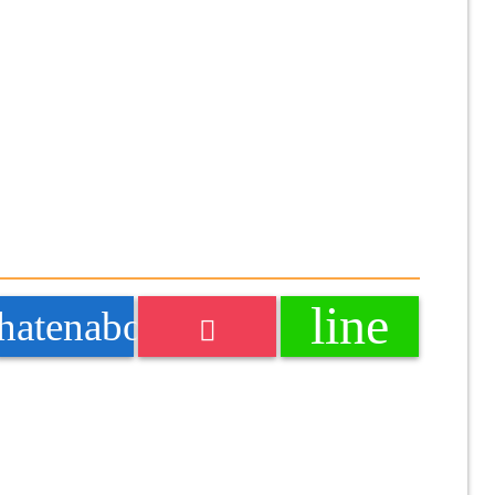
line
k
hatenabookmark