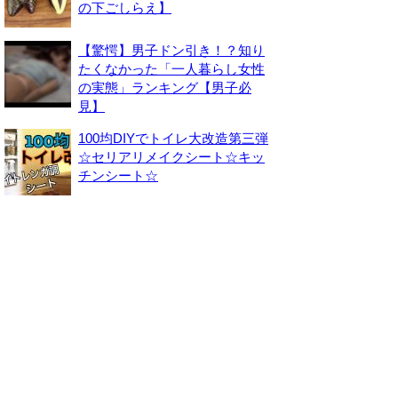
の下ごしらえ】
【驚愕】男子ドン引き！？知り
たくなかった「一人暮らし女性
の実態」ランキング【男子必
見】
100均DIYでトイレ大改造第三弾
☆セリアリメイクシート☆キッ
チンシート☆