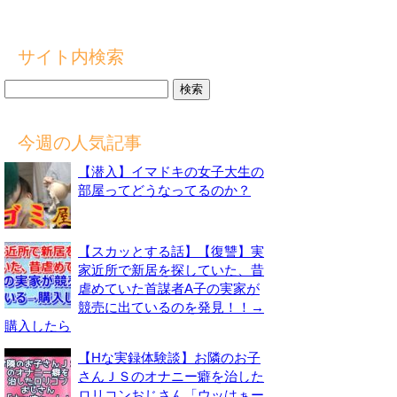
サイト内検索
検
索:
今週の人気記事
【潜入】イマドキの女子大生の
部屋ってどうなってるのか？
【スカッとする話】【復讐】実
家近所で新居を探していた、昔
虐めていた首謀者A子の実家が
競売に出ているのを発見！！→
購入したら
【Hな実録体験談】お隣のお子
さんＪＳのオナニー癖を治した
ロリコンおじさん「ウッはぁー