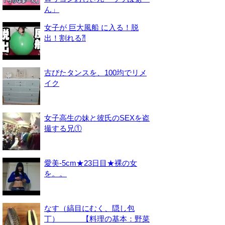
ん」
女子が 巨大風船 に入る！脱
出！割れる⁈
古びたタンスを、100均でリメ
イク
女子高生の妹と彼氏のSEXを盗
撮する兄①
愛美-5cm★23日目★裸の女
を。。
なす（縞目にむく、隠し包
丁） 【料理の基本：野菜