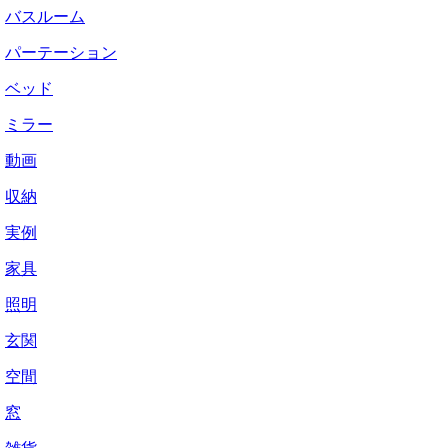
バスルーム
パーテーション
ベッド
ミラー
動画
収納
実例
家具
照明
玄関
空間
窓