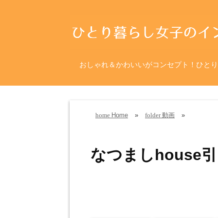
おしゃれ＆かわいいがコンセプト！ひとり
Home
»
動画
»
home
folder
なつましhous