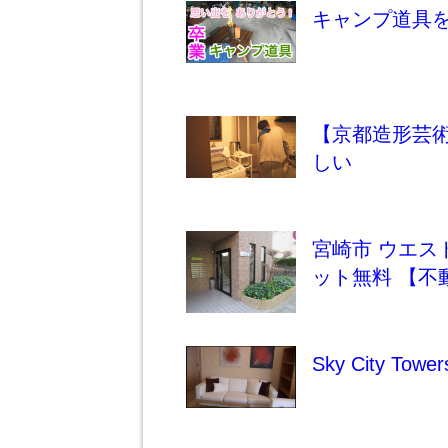
キャンプ道具を断捨
【京都造形芸術大
しい
宮崎市 ウエス
ット無料 【不
Sky City T