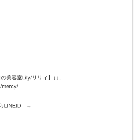
美容室Lily/リリィ】↓↓↓
g/mercy/
LINEID →