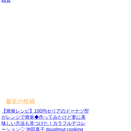
雑貨
最近の投稿
【簡単レシピ】100均セリアのドーナツ型
がレンジで簡単◆作ってみたけど更に美
味しい方法も見つけた！カラフルデコレ
ーション♡ 池田真子 doughnut cooking