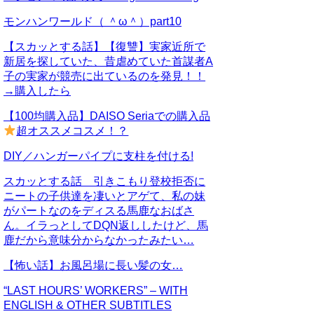
モンハンワールド（ ＾ω＾）part10
【スカッとする話】【復讐】実家近所で
新居を探していた、昔虐めていた首謀者A
子の実家が競売に出ているのを発見！！
→購入したら
【100均購入品】DAISO Seriaでの購入品
超オススメコスメ！？
DIY／ハンガーパイプに支柱を付ける!
スカッとする話 引きこもり登校拒否に
ニートの子供達を凄いとアゲて、私の妹
がパートなのをディスる馬鹿なおばさ
ん。イラっとしてDQN返ししたけど、馬
鹿だから意味分からなかったみたい…
【怖い話】お風呂場に長い髪の女…
“LAST HOURS’ WORKERS” – WITH
ENGLISH & OTHER SUBTITLES