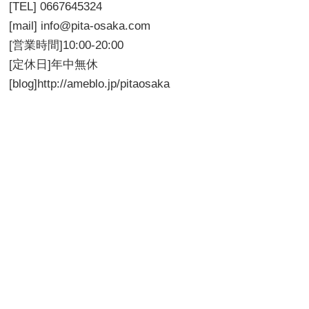
[TEL] 0667645324
[mail] info@pita-osaka.com
[営業時間]10:00-20:00
[定休日]年中無休
[blog]http://ameblo.jp/pitaosaka