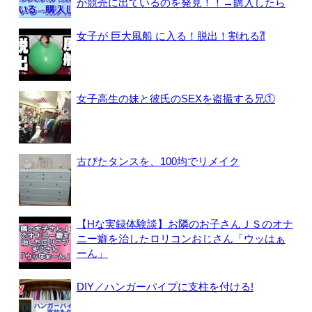
が競売に出ているのを発見！！→購入したら
女子が 巨大風船 に入る！脱出！割れる⁈
女子高生の妹と彼氏のSEXを盗撮する兄①
古びたタンスを、100均でリメイク
【Hな実録体験談】お隣のお子さんＪＳのオナ
ニー癖を治したロリコンおじさん「ウッはぁ
ーん」
DIY／ハンガーパイプに支柱を付ける!