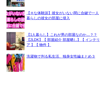
【Ｈな体験談】彼女がいない間に合鍵で一人
暮らしの彼女の部屋に侵入
【1人暮らし】これが男の部屋なのか…？？
【2LDK】【 部屋紹介 部屋晒し】【 インテリ
ア 】【 物件 】
洗濯物で判る私生活、独身女性編まとめ３