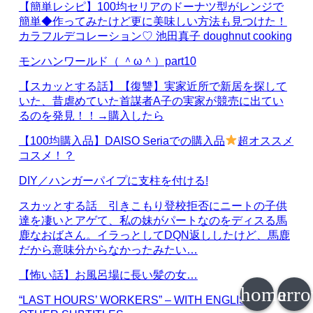
【簡単レシピ】100均セリアのドーナツ型がレンジで
簡単◆作ってみたけど更に美味しい方法も見つけた！
カラフルデコレーション♡ 池田真子 doughnut cooking
モンハンワールド（ ＾ω＾）part10
【スカッとする話】【復讐】実家近所で新居を探して
いた、昔虐めていた首謀者A子の実家が競売に出てい
るのを発見！！→購入したら
【100均購入品】DAISO Seriaでの購入品
超オススメ
コスメ！？
DIY／ハンガーパイプに支柱を付ける!
スカッとする話 引きこもり登校拒否にニートの子供
達を凄いとアゲて、私の妹がパートなのをディスる馬
鹿なおばさん。イラっとしてDQN返ししたけど、馬鹿
だから意味分からなかったみたい…
【怖い話】お風呂場に長い髪の女…
home
arr
“LAST HOURS’ WORKERS” – WITH ENGLISH &