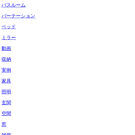
バスルーム
パーテーション
ベッド
ミラー
動画
収納
実例
家具
照明
玄関
空間
窓