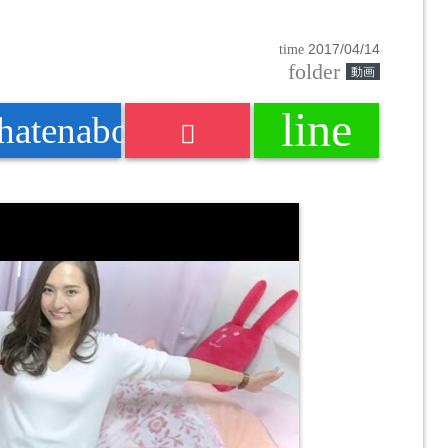
time
2017/04/14
folder
動画
line
k
hatenabookmark