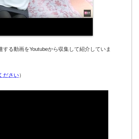
する動画をYoutubeから収集して紹介していま
ください
）