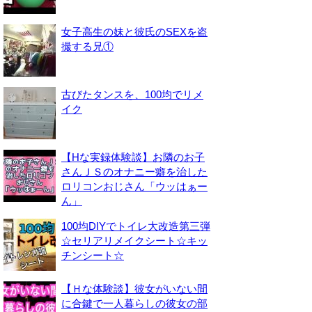
女子高生の妹と彼氏のSEXを盗
撮する兄①
古びたタンスを、100均でリメ
イク
【Hな実録体験談】お隣のお子
さんＪＳのオナニー癖を治した
ロリコンおじさん「ウッはぁー
ん」
100均DIYでトイレ大改造第三弾
☆セリアリメイクシート☆キッ
チンシート☆
【Ｈな体験談】彼女がいない間
に合鍵で一人暮らしの彼女の部