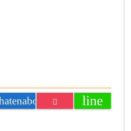
line
k
hatenabookmark