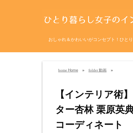
おしゃれ＆かわいいがコンセプト！ひとり
Home
»
動画
»
home
folder
【インテリア術】
ター杏林 栗原英
コーディネート