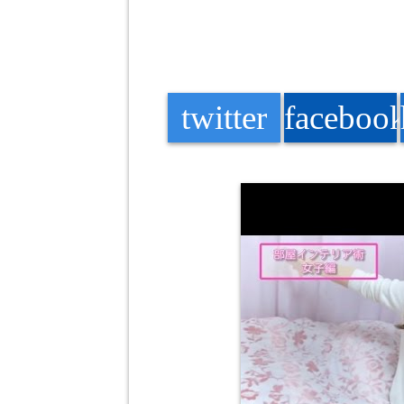
twitter
faceboo