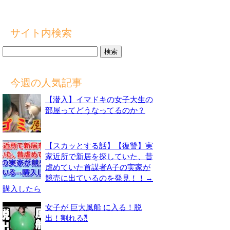
サイト内検索
検
索:
今週の人気記事
【潜入】イマドキの女子大生の
部屋ってどうなってるのか？
【スカッとする話】【復讐】実
家近所で新居を探していた、昔
虐めていた首謀者A子の実家が
競売に出ているのを発見！！→
購入したら
女子が 巨大風船 に入る！脱
出！割れる⁈