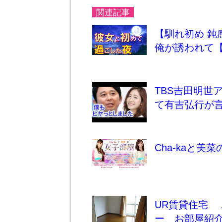
関連記事
【馴れ初め 
俺が誘われて
TBS吉田明世
て有吉弘行が
Cha-kaと美
UR賃貸住宅
ー お部屋紹