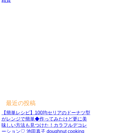
雑貨
最近の投稿
【簡単レシピ】100均セリアのドーナツ型
がレンジで簡単◆作ってみたけど更に美
味しい方法も見つけた！カラフルデコレ
ーション♡ 池田真子 doughnut cooking