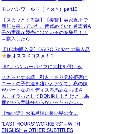
モンハンワールド（ ＾ω＾）part10
【スカッとする話】【復讐】実家近所で
新居を探していた、昔虐めていた首謀者A
子の実家が競売に出ているのを発見！！
→購入したら
【100均購入品】DAISO Seriaでの購入品
超オススメコスメ！？
DIY／ハンガーパイプに支柱を付ける!
スカッとする話 引きこもり登校拒否に
ニートの子供達を凄いとアゲて、私の妹
がパートなのをディスる馬鹿なおばさ
ん。イラっとしてDQN返ししたけど、馬
鹿だから意味分からなかったみたい…
【怖い話】お風呂場に長い髪の女…
“LAST HOURS’ WORKERS” – WITH
ENGLISH & OTHER SUBTITLES