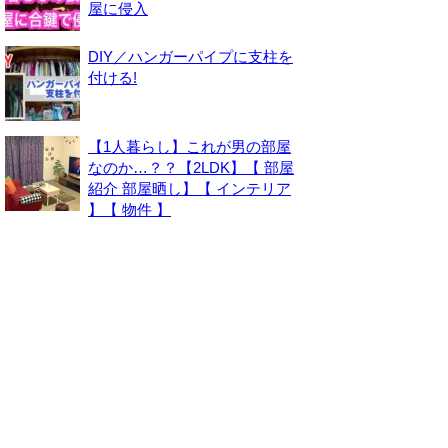
屋に侵入
DIY／ハンガーパイプに支柱を
付ける!
【1人暮らし】これが男の部屋
なのか…？？【2LDK】【 部屋
紹介 部屋晒し】【 インテリア
】【 物件 】