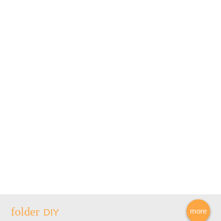
more
DIY