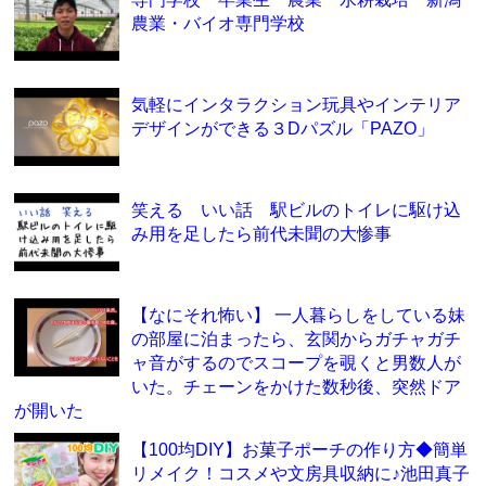
農業・バイオ専門学校
気軽にインタラクション玩具やインテリア
デザインができる３Dパズル「PAZO」
笑える いい話 駅ビルのトイレに駆け込
み用を足したら前代未聞の大惨事
【なにそれ怖い】 一人暮らしをしている妹
の部屋に泊まったら、玄関からガチャガチ
ャ音がするのでスコープを覗くと男数人が
いた。チェーンをかけた数秒後、突然ドア
が開いた
【100均DIY】お菓子ポーチの作り方◆簡単
リメイク！コスメや文房具収納に♪池田真子