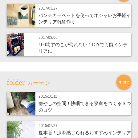
2017/03/27
パンチカーペットを使ってオシャレお手軽イ
ンテリア雑貨作り
2017/03/06
100均すのこが侮れない！DIYで万能インテ
リアに
more
カーテン
2015/10/11
癒やしの空間！快眠できる寝室をつくる３つ
のコツ
2015/07/27
夏本番！涼を感じられるおすすめインテリア