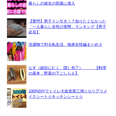
暮らしの彼女の部屋に侵入
【驚愕】男子ドン引き！？知りたくなかった
「一人暮らし女性の実態」ランキング【男子
必見】
洗濯物で判る私生活、独身女性編まとめ３
なす（縞目にむく、隠し包丁） 【料理
の基本：野菜の下ごしらえ】
100均DIYでトイレ大改造第三弾☆セリアリメ
イクシート☆キッチンシート☆