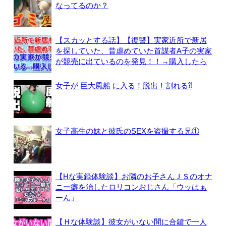
なってるのか？
【スカッとする話】【復讐】実家近所で新居
を探していた、昔虐めていた首謀者A子の実家
が競売に出ているのを発見！！→購入したら
女子が 巨大風船 に入る！脱出！割れる⁈
女子高生の妹と彼氏のSEXを盗撮する兄①
【Hな実録体験談】お隣のお子さんＪＳのオナ
ニー癖を治したロリコンおじさん「ウッはぁ
ーん」
【Ｈな体験談】彼女がいない間に合鍵で一人