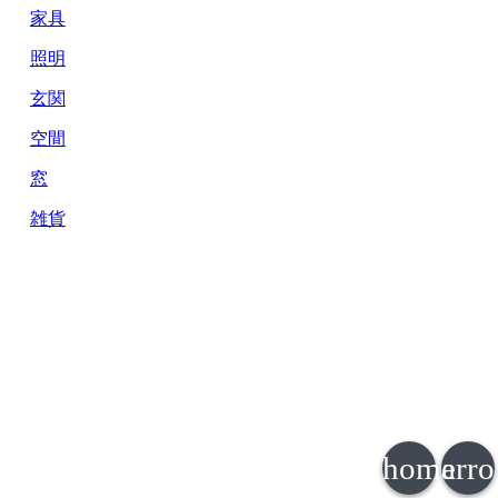
家具
照明
玄関
空間
窓
雑貨
home
arr