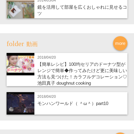
2014/05/04
鏡を活用して部屋を広くおしゃれに見せるコ
ツ
more
動画
2018/04/20
【簡単レシピ】100均セリアのドーナツ型が
レンジで簡単◆作ってみたけど更に美味しい
方法も見つけた！カラフルデコレーション♡
池田真子 doughnut cooking
2018/04/20
モンハンワールド（ ＾ω＾）part10