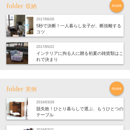
more
収納
2017/06/26
5秒で決断！一人暮らし女子が、断捨離する
コツ
2017/05/22
インテリアに拘る人に贈る初夏の雑貨類はこ
れで決まり
more
実例
2016/03/28
脱失敗！ひとり暮らしで選ぶ、もうひとつの
テーブル
2016/03/11