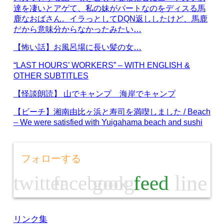
達を凄いとアゲて、私の妹がパートなのをディスる馬
鹿なおばさん。イラっとしてDQN返ししたけど、馬鹿
だから意味分からなかったみたい…
【怖い話】お風呂場に長い髪の女…
“LAST HOURS’ WORKERS” – WITH ENGLISH &
OTHER SUBTITLES
【怪談朗読】 山でキャンプ 海岸でキャンプ
【ビーチ】湘南由比ヶ浜と寿司を満喫しました / Beach
– We were satisfied with Yuigahama beach and sushi
フォローする
line
twitter
facebook
google
feed
リンク集