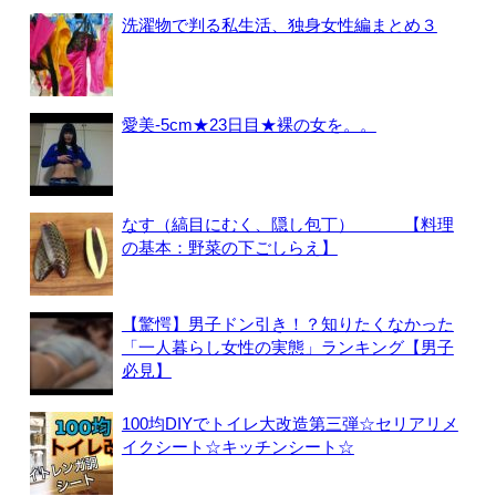
洗濯物で判る私生活、独身女性編まとめ３
愛美-5cm★23日目★裸の女を。。
なす（縞目にむく、隠し包丁） 【料理
の基本：野菜の下ごしらえ】
【驚愕】男子ドン引き！？知りたくなかった
「一人暮らし女性の実態」ランキング【男子
必見】
100均DIYでトイレ大改造第三弾☆セリアリメ
イクシート☆キッチンシート☆