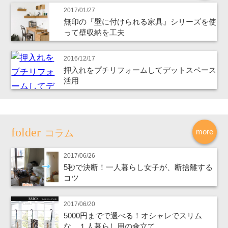
2017/01/27
無印の『壁に付けられる家具』シリーズを使
って壁収納を工夫
2016/12/17
押入れをプチリフォームしてデットスペース
活用
more
コラム
2017/06/26
5秒で決断！一人暮らし女子が、断捨離する
コツ
2017/06/20
5000円までで選べる！オシャレでスリム
な、１人暮らし用の傘立て