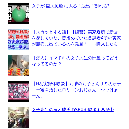
女子が 巨大風船 に入る！脱出！割れる⁈
【スカッとする話】【復讐】実家近所で新居
を探していた、昔虐めていた首謀者A子の実家
が競売に出ているのを発見！！→購入したら
【潜入】イマドキの女子大生の部屋ってどう
なってるのか？
【Hな実録体験談】お隣のお子さんＪＳのオナ
ニー癖を治したロリコンおじさん「ウッはぁ
ーん」
女子高生の妹と彼氏のSEXを盗撮する兄①