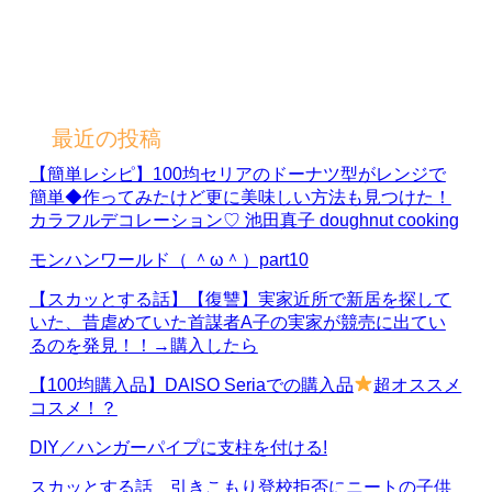
最近の投稿
【簡単レシピ】100均セリアのドーナツ型がレンジで
簡単◆作ってみたけど更に美味しい方法も見つけた！
カラフルデコレーション♡ 池田真子 doughnut cooking
モンハンワールド（ ＾ω＾）part10
【スカッとする話】【復讐】実家近所で新居を探して
いた、昔虐めていた首謀者A子の実家が競売に出てい
るのを発見！！→購入したら
【100均購入品】DAISO Seriaでの購入品
超オススメ
コスメ！？
DIY／ハンガーパイプに支柱を付ける!
スカッとする話 引きこもり登校拒否にニートの子供