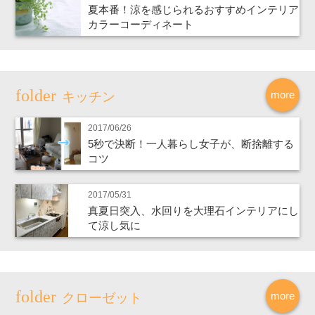
夏本番！涼を感じられるおすすめインテリア
カラーコーディネート
more
キッチン
2017/06/26
5秒で決断！一人暮らし女子が、断捨離する
コツ
2017/05/31
真夏日突入、水回りを大理石インテリアにし
て涼し気に
more
クローゼット