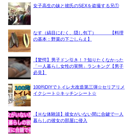
女子高生の妹と彼氏のSEXを盗撮する兄①
なす（縞目にむく、隠し包丁） 【料理
の基本：野菜の下ごしらえ】
【驚愕】男子ドン引き！？知りたくなかった
「一人暮らし女性の実態」ランキング【男子
必見】
100均DIYでトイレ大改造第三弾☆セリアリメ
イクシート☆キッチンシート☆
【Ｈな体験談】彼女がいない間に合鍵で一人
暮らしの彼女の部屋に侵入