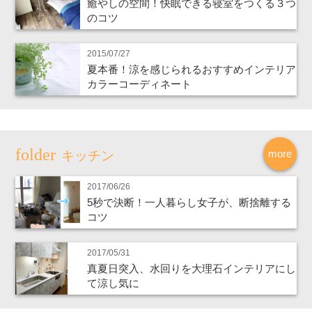
癒やしの空間！快眠できる寝室をつくる３つ
のコツ
2015/07/27
夏本番！涼を感じられるおすすめインテリア
カラーコーディネート
more
キッチン
2017/06/26
5秒で決断！一人暮らし女子が、断捨離する
コツ
2017/05/31
真夏日突入、水回りを大理石インテリアにし
て涼し気に