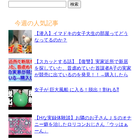
検
索:
今週の人気記事
【潜入】イマドキの女子大生の部屋ってどう
なってるのか？
【スカッとする話】【復讐】実家近所で新居
を探していた、昔虐めていた首謀者A子の実家
が競売に出ているのを発見！！→購入したら
女子が 巨大風船 に入る！脱出！割れる⁈
【Hな実録体験談】お隣のお子さんＪＳのオナ
ニー癖を治したロリコンおじさん「ウッはぁ
ーん」