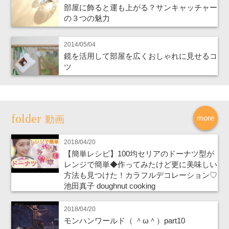
部屋に飾ると運も上がる？サンキャッチャー
の３つの魅力
2014/05/04
鏡を活用して部屋を広くおしゃれに見せるコ
ツ
more
動画
2018/04/20
【簡単レシピ】100均セリアのドーナツ型が
レンジで簡単◆作ってみたけど更に美味しい
方法も見つけた！カラフルデコレーション♡
池田真子 doughnut cooking
2018/04/20
モンハンワールド（ ＾ω＾）part10