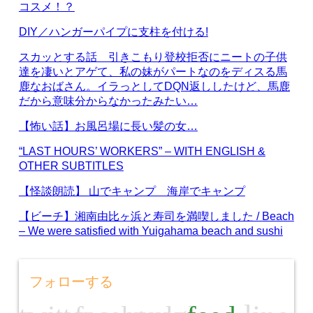
コスメ！？
DIY／ハンガーパイプに支柱を付ける!
スカッとする話 引きこもり登校拒否にニートの子供
達を凄いとアゲて、私の妹がパートなのをディスる馬
鹿なおばさん。イラっとしてDQN返ししたけど、馬鹿
だから意味分からなかったみたい…
【怖い話】お風呂場に長い髪の女…
“LAST HOURS’ WORKERS” – WITH ENGLISH &
OTHER SUBTITLES
【怪談朗読】 山でキャンプ 海岸でキャンプ
【ビーチ】湘南由比ヶ浜と寿司を満喫しました / Beach
– We were satisfied with Yuigahama beach and sushi
フォローする