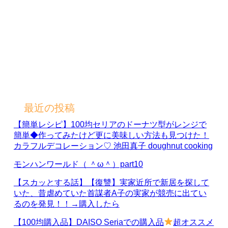
最近の投稿
【簡単レシピ】100均セリアのドーナツ型がレンジで
簡単◆作ってみたけど更に美味しい方法も見つけた！
カラフルデコレーション♡ 池田真子 doughnut cooking
モンハンワールド（ ＾ω＾）part10
【スカッとする話】【復讐】実家近所で新居を探して
いた、昔虐めていた首謀者A子の実家が競売に出てい
るのを発見！！→購入したら
【100均購入品】DAISO Seriaでの購入品
超オススメ