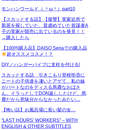
モンハンワールド（ ＾ω＾）part10
【スカッとする話】【復讐】実家近所で
新居を探していた、昔虐めていた首謀者A
子の実家が競売に出ているのを発見！！
→購入したら
【100均購入品】DAISO Seriaでの購入品
超オススメコスメ！？
DIY／ハンガーパイプに支柱を付ける!
スカッとする話 引きこもり登校拒否に
ニートの子供達を凄いとアゲて、私の妹
がパートなのをディスる馬鹿なおばさ
ん。イラっとしてDQN返ししたけど、馬
鹿だから意味分からなかったみたい…
【怖い話】お風呂場に長い髪の女…
“LAST HOURS’ WORKERS” – WITH
ENGLISH & OTHER SUBTITLES