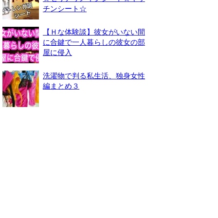
チンシート☆
【Ｈな体験談】彼女がいない間
に合鍵で一人暮らしの彼女の部
屋に侵入
洗濯物で判る私生活、独身女性
編まとめ３