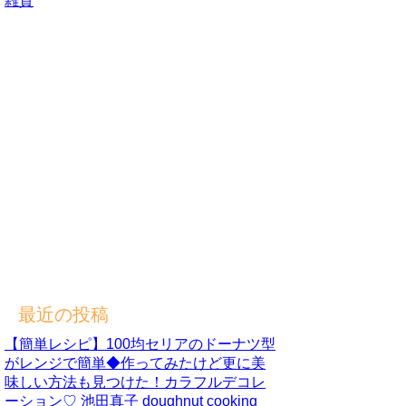
雑貨
最近の投稿
【簡単レシピ】100均セリアのドーナツ型
がレンジで簡単◆作ってみたけど更に美
味しい方法も見つけた！カラフルデコレ
ーション♡ 池田真子 doughnut cooking