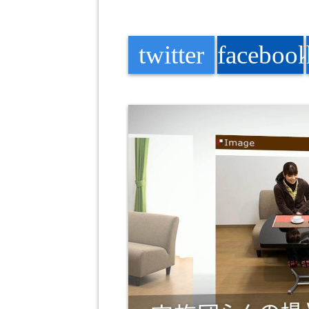
twitter
faceboo