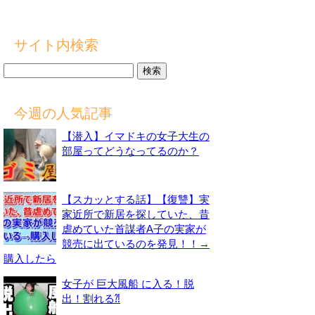
サイト内検索
検
索:
今週の人気記事
【潜入】イマドキの女子大生の
部屋ってどうなってるのか？
【スカッとする話】【復讐】実
家近所で新居を探していた、昔
虐めていた首謀者A子の実家が
競売に出ているのを発見！！→
購入したら
女子が 巨大風船 に入る！脱
出！割れる⁈