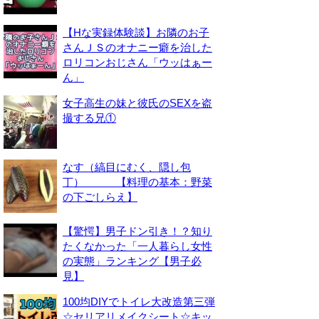
【Hな実録体験談】お隣のお子
さんＪＳのオナニー癖を治した
ロリコンおじさん「ウッはぁー
ん」
女子高生の妹と彼氏のSEXを盗
撮する兄①
なす（縞目にむく、隠し包
丁） 【料理の基本：野菜
の下ごしらえ】
【驚愕】男子ドン引き！？知り
たくなかった「一人暮らし女性
の実態」ランキング【男子必
見】
100均DIYでトイレ大改造第三弾
☆セリアリメイクシート☆キッ