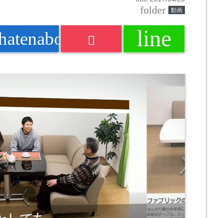
folder
動画
line
k
hatenabookmark