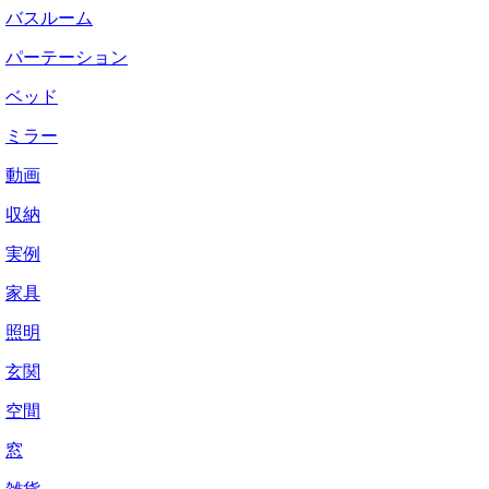
バスルーム
パーテーション
ベッド
ミラー
動画
収納
実例
家具
照明
玄関
空間
窓