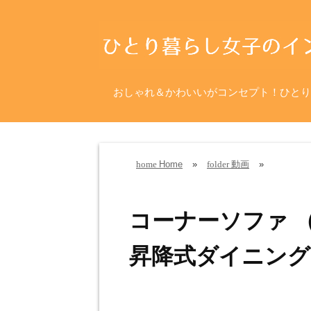
おしゃれ＆かわいいがコンセプト！ひとり
Home
»
動画
»
home
folder
コーナーソファ （
昇降式ダイニング