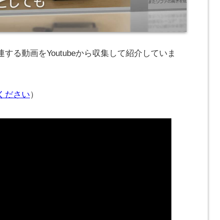
する動画をYoutubeから収集して紹介していま
ください
）