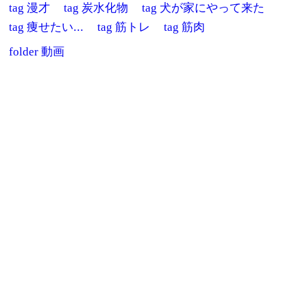
tag
漫才
tag
炭水化物
tag
犬が家にやって来た
tag
痩せたい...
tag
筋トレ
tag
筋肉
folder
動画