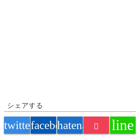
シェアする
line
twitter
facebook
hatenabookmark