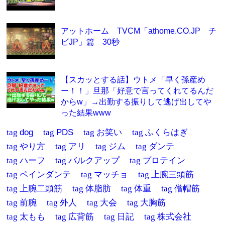
アットホーム TVCM「athome.CO.JP チ
ビJP」篇 30秒
【スカッとする話】ウトメ「早く孫産め
ー！！」旦那「好意で言ってくれてるんだ
からw」→出勤する振りして逃げ出してや
った結果www
tag
dog
tag
PDS
tag
お笑い
tag
ふくらはぎ
tag
やり方
tag
アリ
tag
ジム
tag
ダンテ
tag
ハーフ
tag
バルクアップ
tag
プロテイン
tag
ペインダンテ
tag
マッチョ
tag
上腕三頭筋
tag
上腕二頭筋
tag
体脂肪
tag
体重
tag
僧帽筋
tag
前腕
tag
外人
tag
大会
tag
大胸筋
tag
太もも
tag
広背筋
tag
日記
tag
株式会社