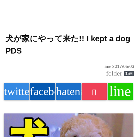
犬が家にやって来た!! I kept a dog
PDS
time
2017/05/03
folder
動画
line
twitter
facebook
hatenabookmark