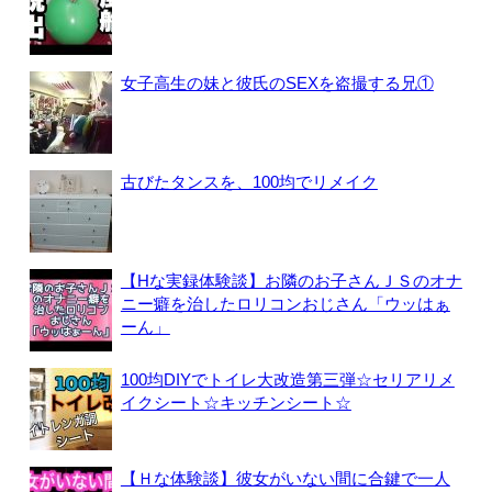
女子高生の妹と彼氏のSEXを盗撮する兄①
古びたタンスを、100均でリメイク
【Hな実録体験談】お隣のお子さんＪＳのオナ
ニー癖を治したロリコンおじさん「ウッはぁ
ーん」
100均DIYでトイレ大改造第三弾☆セリアリメ
イクシート☆キッチンシート☆
【Ｈな体験談】彼女がいない間に合鍵で一人