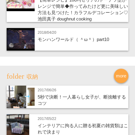
レンジで簡単◆作ってみたけど更に美味しい
方法も見つけた！カラフルデコレーション♡
池田真子 doughnut cooking
2018/04/20
モンハンワールド（ ＾ω＾）part10
more
収納
2017/06/26
5秒で決断！一人暮らし女子が、断捨離する
コツ
2017/05/22
インテリアに拘る人に贈る初夏の雑貨類はこ
れで決まり