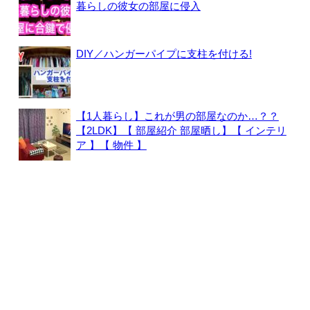
暮らしの彼女の部屋に侵入
DIY／ハンガーパイプに支柱を付ける!
【1人暮らし】これが男の部屋なのか…？？
【2LDK】【 部屋紹介 部屋晒し】【 インテリ
ア 】【 物件 】