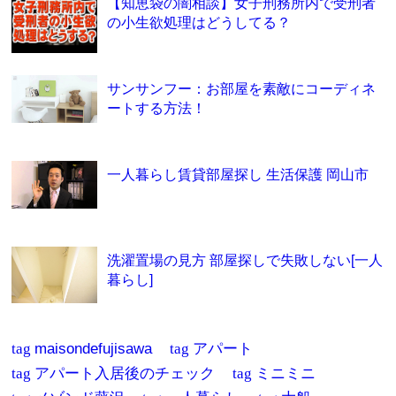
【知恵袋の闇相談】女子刑務所内で受刑者
の小生欲処理はどうしてる？
サンサンフー：お部屋を素敵にコーディネ
ートする方法！
一人暮らし賃貸部屋探し 生活保護 岡山市
洗濯置場の見方 部屋探しで失敗しない[一人
暮らし]
tag
maisondefujisawa
tag
アパート
tag
アパート入居後のチェック
tag
ミニミニ