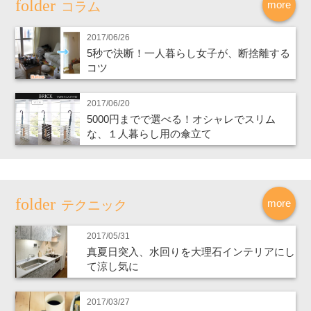
more
コラム
2017/06/26
5秒で決断！一人暮らし女子が、断捨離する
コツ
2017/06/20
5000円までで選べる！オシャレでスリム
な、１人暮らし用の傘立て
more
テクニック
2017/05/31
真夏日突入、水回りを大理石インテリアにし
て涼し気に
2017/03/27