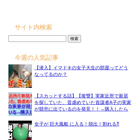
サイト内検索
検
索:
今週の人気記事
【潜入】イマドキの女子大生の部屋ってどう
なってるのか？
【スカッとする話】【復讐】実家近所で新居
を探していた、昔虐めていた首謀者A子の実家
が競売に出ているのを発見！！→購入したら
女子が 巨大風船 に入る！脱出！割れる⁈