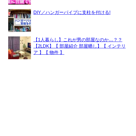
DIY／ハンガーパイプに支柱を付ける!
【1人暮らし】これが男の部屋なのか…？？
【2LDK】【 部屋紹介 部屋晒し】【 インテリ
ア 】【 物件 】