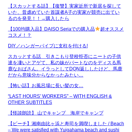
【スカッとする話】【復讐】実家近所で新居を探して
いた、昔虐めていた首謀者A子の実家が競売に出てい
るのを発見！！→購入したら
【100均購入品】DAISO Seriaでの購入品
超オススメ
コスメ！？
DIY／ハンガーパイプに支柱を付ける!
スカッとする話 引きこもり登校拒否にニートの子供
達を凄いとアゲて、私の妹がパートなのをディスる馬
鹿なおばさん。イラっとしてDQN返ししたけど、馬鹿
だから意味分からなかったみたい…
【怖い話】お風呂場に長い髪の女…
“LAST HOURS’ WORKERS” – WITH ENGLISH &
OTHER SUBTITLES
【怪談朗読】 山でキャンプ 海岸でキャンプ
【ビーチ】湘南由比ヶ浜と寿司を満喫しました / Beach
– We were satisfied with Yuigahama beach and sushi