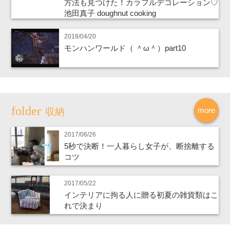
方法も見つけた！カラフルデコレーション♡
池田真子 doughnut cooking
2018/04/20
モンハンワールド（ ＾ω＾）part10
more
収納
2017/06/26
5秒で決断！一人暮らし女子が、断捨離する
コツ
2017/05/22
インテリアに拘る人に贈る初夏の雑貨類はこ
れで決まり