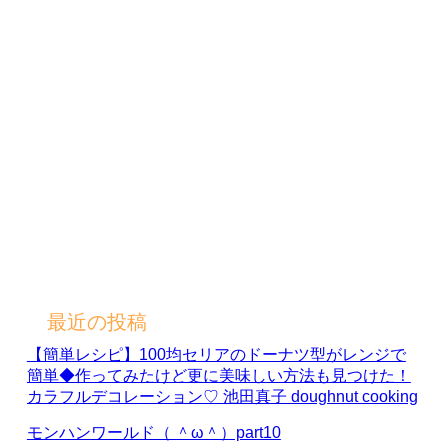
最近の投稿
【簡単レシピ】100均セリアのドーナツ型がレンジで
簡単◆作ってみたけど更に美味しい方法も見つけた！
カラフルデコレーション♡ 池田真子 doughnut cooking
モンハンワールド（ ＾ω＾）part10