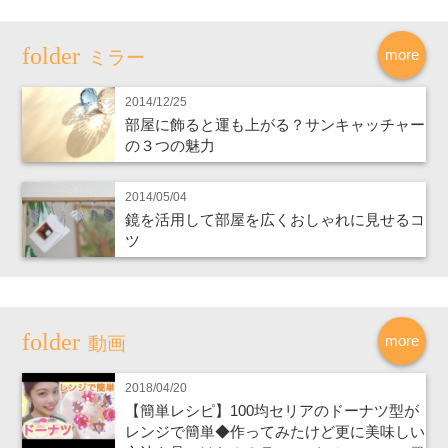
more
ミラー
2014/12/25
部屋に飾ると運も上がる？サンキャッチャー
の３つの魅力
2014/05/04
鏡を活用して部屋を広くおしゃれに見せるコ
ツ
more
動画
2018/04/20
【簡単レシピ】100均セリアのドーナツ型が
レンジで簡単◆作ってみたけど更に美味しい