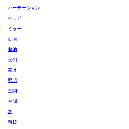
パーテーション
ベッド
ミラー
動画
収納
実例
家具
照明
玄関
空間
窓
雑貨