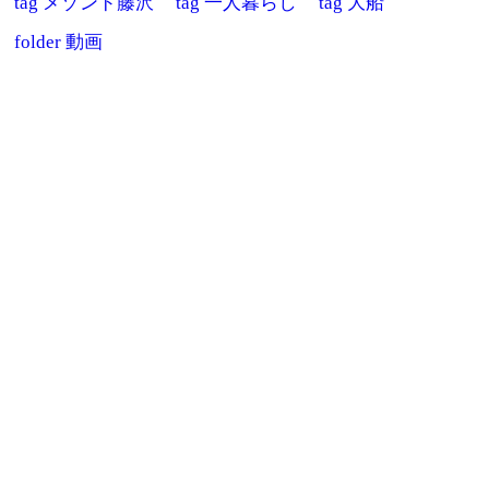
tag
メゾンド藤沢
tag
一人暮らし
tag
大船
folder
動画