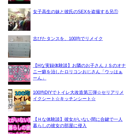
女子高生の妹と彼氏のSEXを盗撮する兄①
古びたタンスを、100均でリメイク
【Hな実録体験談】お隣のお子さんＪＳのオナ
ニー癖を治したロリコンおじさん「ウッはぁ
ーん」
100均DIYでトイレ大改造第三弾☆セリアリメ
イクシート☆キッチンシート☆
【Ｈな体験談】彼女がいない間に合鍵で一人
暮らしの彼女の部屋に侵入